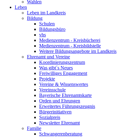
Wahlen
Leben
Leben im Landkreis
Bildung
Schulen
Bildungsbüro
vhs
Medienzentrum - Kreisbücherei
Medienzentrum - Kreisbildstelle
Weitere Bildungsangebote im Landkreis
Ehrenamt und Vereine
Koordinierungszentrum
Was gibt´s Neues
Freiwilliges Engagement
Projekte
Vereine & Wissenswertes
Vereinsschule
Bayerische Ehrenamtskarte
Orden und Ehrungen
Erweitertes Führungszeugnis
Bürgerinitiativen
Sozialpreis
Newsletter Ehrenamt
Familie
Schwangerenberatung