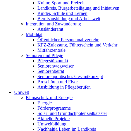
Kultur, Sport und Freizeit
Landkreis, Bürgerbeteiligung und Initiativen
Kinder, Schule und Lernen
Berufsausbildung und Arbeitswelt
Integration und Zuwanderung
Ausländeramt
Mobilität
Öffentlicher Personennahverkehr
KFZ-Zulassung, Führerschein und Verkehr
Mitfahrzentrale
Senioren und Pflege
Pflegestützpunkt
Seniorenwegweiser
Seniorenbeirat
Seniorenpolitisches Gesamtkonzept
Broschüren und Flyer
Ausbildung in Pflegeberufen
Umwelt
Klimaschutz und Energie
Energie
Förderprogramme
Solar- und Gründachpotenzialkataster
Aktuelle Projekte
Umweltbildung
Nachhaltig Leben im Landkreis