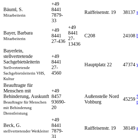
+49
Bäuml
,
S.
8441
Raiffeisenstr. 19
38137
7879-
Mitarbeiterin
33
+49
+49
Bayer
,
Barbara
8441
8441
C208
24108
27-
Mitarbeiterin
27-436
13436
Bayerlein
,
stellvertretende
+49
Sachgebietsleiterin
8441
Hauptplatz 22
47374
27-
Stellvertretende
4560
Sachgebietsleiterin VHS,
Kultur
Beauftragte für
Menschen mit
+49
Behinderung
,
Auskunft
8457
Außenstelle Nord
45259
93690-
Vohburg
Beauftragte für Menschen
20
mit Behinderung
Dienstleistung
+49
Beck
,
G.
8441
Raiffeisenstr. 19
38149
7879-
stellvertretender Werkleiter
31