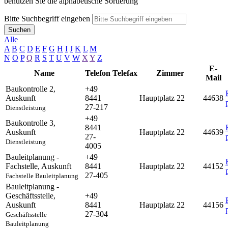
benutzen Sie die alphabetische Sortierung
Bitte Suchbegriff eingeben
Suchen
Alle
A
B
C
D
E
F
G
H
I
J
K
L
M
N
O
P
Q
R
S
T
U
V
W
X
Y
Z
E-
Name
Telefon
Telefax
Zimmer
Mail
Baukontrolle 2
,
+49
Auskunft
8441
Hauptplatz 22
44638
27-217
Dienstleistung
+49
Baukontrolle 3
,
8441
Auskunft
Hauptplatz 22
44639
27-
Dienstleistung
4005
Bauleitplanung -
+49
Fachstelle
,
Auskunft
8441
Hauptplatz 22
44152
27-405
Fachstelle Bauleitplanung
Bauleitplanung -
Geschäftsstelle
,
+49
Auskunft
8441
Hauptplatz 22
44156
27-304
Geschäftsstelle
Bauleitplanung