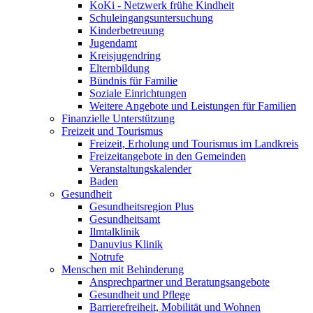
KoKi - Netzwerk frühe Kindheit
Schuleingangsuntersuchung
Kinderbetreuung
Jugendamt
Kreisjugendring
Elternbildung
Bündnis für Familie
Soziale Einrichtungen
Weitere Angebote und Leistungen für Familien
Finanzielle Unterstützung
Freizeit und Tourismus
Freizeit, Erholung und Tourismus im Landkreis
Freizeitangebote in den Gemeinden
Veranstaltungskalender
Baden
Gesundheit
Gesundheitsregion Plus
Gesundheitsamt
Ilmtalklinik
Danuvius Klinik
Notrufe
Menschen mit Behinderung
Ansprechpartner und Beratungsangebote
Gesundheit und Pflege
Barrierefreiheit, Mobilität und Wohnen