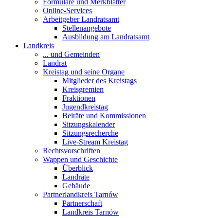
Formulare und Merkblätter
Online-Services
Arbeitgeber Landratsamt
Stellenangebote
Ausbildung am Landratsamt
Landkreis
... und Gemeinden
Landrat
Kreistag und seine Organe
Mitglieder des Kreistags
Kreisgremien
Fraktionen
Jugendkreistag
Beiräte und Kommissionen
Sitzungskalender
Sitzungsrecherche
Live-Stream Kreistag
Rechtsvorschriften
Wappen und Geschichte
Überblick
Landräte
Gebäude
Partnerlandkreis Tarnów
Partnerschaft
Landkreis Tarnów