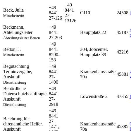
+49
+49
Beck
,
Julia
8441
8441
C110
24508
27-
Mitarbeiterin
27-126
13126
Beckmann
,
+49
Abteilungsleiter
8441
Hauptplatz 22
45187
27-203
Abteilungsleiter Bauen
+49
Bedon
,
J.
8441
304, Jobcenter,
42216
8590-
Hauptplatz 39
Mitarbeiterin
158
Begutachtung
+49
Terminvergabe
,
8441
Krankenhausstraße
45881
Auskunft
27-
70a
1400
Dienstleistung
Behördliche
+49
Datenschutzbeauftragte
,
8441
Löwenstraße 2
47855
Auskunft
27-
2918
Dienstleistung
+49
8441
Belehrung für
27-
ehrenamtliche Helfer
,
Krankenhausstraße
1471,
45885
Auskunft
70a