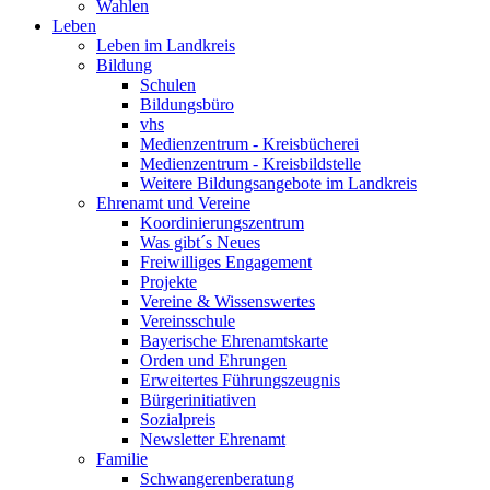
Wahlen
Leben
Leben im Landkreis
Bildung
Schulen
Bildungsbüro
vhs
Medienzentrum - Kreisbücherei
Medienzentrum - Kreisbildstelle
Weitere Bildungsangebote im Landkreis
Ehrenamt und Vereine
Koordinierungszentrum
Was gibt´s Neues
Freiwilliges Engagement
Projekte
Vereine & Wissenswertes
Vereinsschule
Bayerische Ehrenamtskarte
Orden und Ehrungen
Erweitertes Führungszeugnis
Bürgerinitiativen
Sozialpreis
Newsletter Ehrenamt
Familie
Schwangerenberatung