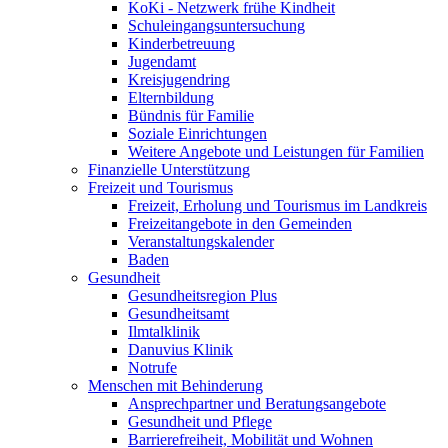
KoKi - Netzwerk frühe Kindheit
Schuleingangsuntersuchung
Kinderbetreuung
Jugendamt
Kreisjugendring
Elternbildung
Bündnis für Familie
Soziale Einrichtungen
Weitere Angebote und Leistungen für Familien
Finanzielle Unterstützung
Freizeit und Tourismus
Freizeit, Erholung und Tourismus im Landkreis
Freizeitangebote in den Gemeinden
Veranstaltungskalender
Baden
Gesundheit
Gesundheitsregion Plus
Gesundheitsamt
Ilmtalklinik
Danuvius Klinik
Notrufe
Menschen mit Behinderung
Ansprechpartner und Beratungsangebote
Gesundheit und Pflege
Barrierefreiheit, Mobilität und Wohnen