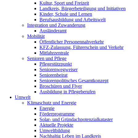
Kultur, Sport und Freizeit
Landkreis, Bürgerbeteiligung und Initiativen
Kinder, Schule und Lernen
Berufsausbildung und Arbeitswelt
Integration und Zuwanderung
Ausländeramt
Mobilität
Öffentlicher Personennahverkehr
KFZ-Zulassung, Führerschein und Verkehr
Mitfahrzentrale
Senioren und Pflege
Pflegestützpunkt
Seniorenwegweiser
Seniorenbeirat
Seniorenpolitisches Gesamtkonzept
Broschüren und Flyer
Ausbildung in Pflegeberufen
Umwelt
Klimaschutz und Energie
Energie
Förderprogramme
Solar- und Gründachpotenzialkataster
Aktuelle Projekte
Umweltbildung
Nachhaltig Leben im Landkreis