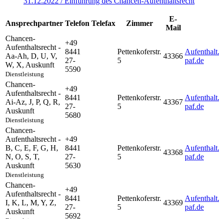
31.12.2022 / Einführung des Chancen-Aufenthaltsrecht
E-
Ansprechpartner
Telefon
Telefax
Zimmer
Mail
Chancen-
+49
Aufenthaltsrecht -
8441
Pettenkoferstr.
Aufenthalt
Aa-Ah, D, U, V,
43366
27-
5
paf.de
W, X
,
Auskunft
5590
Dienstleistung
Chancen-
+49
Aufenthaltsrecht -
8441
Pettenkoferstr.
Aufenthalt
Ai-Az, J, P, Q, R
,
43367
27-
5
paf.de
Auskunft
5680
Dienstleistung
Chancen-
Aufenthaltsrecht -
+49
B, C, E, F, G, H,
8441
Pettenkoferstr.
Aufenthalt
43368
N, O, S, T
,
27-
5
paf.de
Auskunft
5630
Dienstleistung
Chancen-
+49
Aufenthaltsrecht -
8441
Pettenkoferstr.
Aufenthalt
I, K, L, M, Y, Z
,
43369
27-
5
paf.de
Auskunft
5692