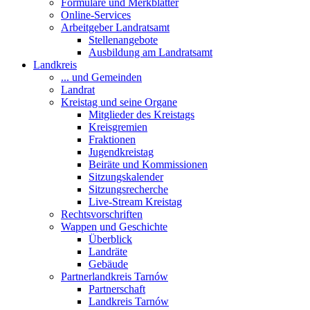
Formulare und Merkblätter
Online-Services
Arbeitgeber Landratsamt
Stellenangebote
Ausbildung am Landratsamt
Landkreis
... und Gemeinden
Landrat
Kreistag und seine Organe
Mitglieder des Kreistags
Kreisgremien
Fraktionen
Jugendkreistag
Beiräte und Kommissionen
Sitzungskalender
Sitzungsrecherche
Live-Stream Kreistag
Rechtsvorschriften
Wappen und Geschichte
Überblick
Landräte
Gebäude
Partnerlandkreis Tarnów
Partnerschaft
Landkreis Tarnów