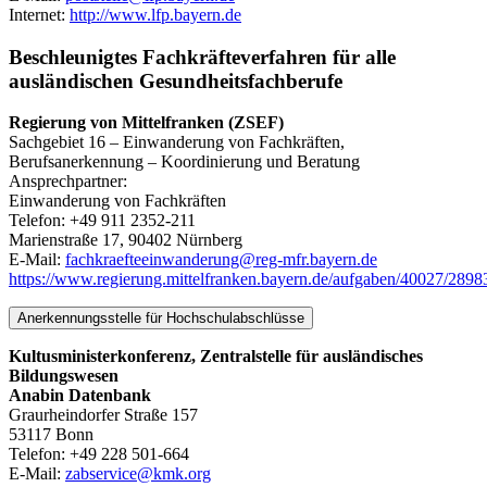
Internet:
http://www.lfp.bayern.de
Beschleunigtes Fachkräfteverfahren für alle
ausländischen Gesundheitsfachberufe
Regierung von Mittelfranken (ZSEF)
Sachgebiet 16 – Einwanderung von Fachkräften,
Berufsanerkennung – Koordinierung und Beratung
Ansprechpartner:
Einwanderung von Fachkräften
Telefon: +49 911 2352-211
Marienstraße 17, 90402 Nürnberg
E-Mail:
fachkraefteeinwanderung@reg-mfr.bayern.de
https://www.regierung.mittelfranken.bayern.de/aufgaben/40027/289
Anerkennungsstelle für Hochschulabschlüsse
Kultusministerkonferenz, Zentralstelle für ausländisches
Bildungswesen
Anabin Datenbank
Graurheindorfer Straße 157
53117 Bonn
Telefon: +49 228 501-664
E-Mail:
zabservice@kmk.org