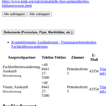
https://www.kmk.org/zab/zentralstelle-fuer-auslaendisches-
bildungswesen.html
Alle aufklappen
Alle zuklappen
Dokumente (Formulare, Flyer, Merkblätter, etc.)
Kontaktformular Ausländeramt - Visumsangelegenheiten,
Fachkräftezuwanderung
E-
Ansprechpartner
Telefon
Telefax
Zimmer
Mail
+49
Fachkräfteeinwanderung
,
8441
Pettenkoferstr.
Vis
Auskunft
43356
27-
5
paf.
Dienstleistung
5580
+49
Visum
,
Auskunft
8441
Pettenkoferstr.
Vis
43354
27-
5
paf.
Dienstleistung
5580