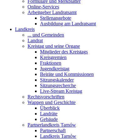
Formulare und Merkblätter
Online-Services
Arbeitgeber Landratsamt
Stellenangebote
Ausbildung am Landratsamt
Landkreis
... und Gemeinden
Landrat
Kreistag und seine Organe
Mitglieder des Kreistags
Kreisgremien
Fraktionen
Jugendkreistag
Beiräte und Kommissionen
Sitzungskalender
Sitzungsrecherche
Live-Stream Kreistag
Rechtsvorschriften
Wappen und Geschichte
Überblick
Landräte
Gebäude
Partnerlandkreis Tarnów
Partnerschaft
Landkreis Tarnów