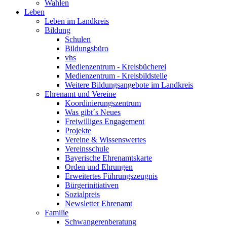
Wahlen
Leben
Leben im Landkreis
Bildung
Schulen
Bildungsbüro
vhs
Medienzentrum - Kreisbücherei
Medienzentrum - Kreisbildstelle
Weitere Bildungsangebote im Landkreis
Ehrenamt und Vereine
Koordinierungszentrum
Was gibt´s Neues
Freiwilliges Engagement
Projekte
Vereine & Wissenswertes
Vereinsschule
Bayerische Ehrenamtskarte
Orden und Ehrungen
Erweitertes Führungszeugnis
Bürgerinitiativen
Sozialpreis
Newsletter Ehrenamt
Familie
Schwangerenberatung