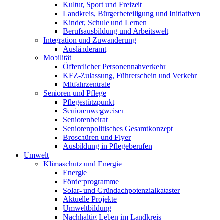
Kultur, Sport und Freizeit
Landkreis, Bürgerbeteiligung und Initiativen
Kinder, Schule und Lernen
Berufsausbildung und Arbeitswelt
Integration und Zuwanderung
Ausländeramt
Mobilität
Öffentlicher Personennahverkehr
KFZ-Zulassung, Führerschein und Verkehr
Mitfahrzentrale
Senioren und Pflege
Pflegestützpunkt
Seniorenwegweiser
Seniorenbeirat
Seniorenpolitisches Gesamtkonzept
Broschüren und Flyer
Ausbildung in Pflegeberufen
Umwelt
Klimaschutz und Energie
Energie
Förderprogramme
Solar- und Gründachpotenzialkataster
Aktuelle Projekte
Umweltbildung
Nachhaltig Leben im Landkreis