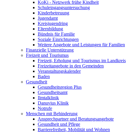
KoKi - Netzwerk frühe Kindheit
Schuleingangsuntersuchung
Kinderbetreuung
Jugendamt
Kreisjugendring
Elternbildung
Bündnis für Familie
Soziale Einrichtungen
Weitere Angebote und Leistungen für Familien
Finanzielle Unterstützung
Freizeit und Tourismus
Freizeit, Erholung und Tourismus im Landkreis
Freizeitangebote in den Gemeinden
Veranstaltungskalender
Baden
Gesundheit
Gesundheitsregion Plus
Gesundheitsamt
Ilmtalklinik
Danuvius Klinik
Notrufe
Menschen mit Behinderung
Ansprechpartner und Beratungsangebote
Gesundheit und Pflege
Barrierefreiheit, Mobilität und Wohnen