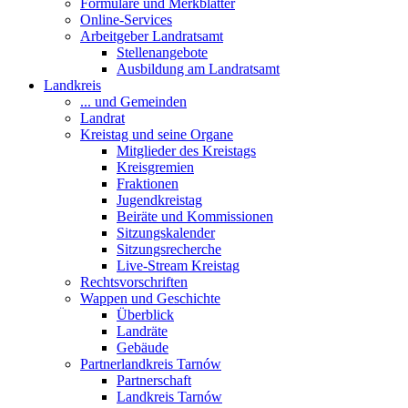
Formulare und Merkblätter
Online-Services
Arbeitgeber Landratsamt
Stellenangebote
Ausbildung am Landratsamt
Landkreis
... und Gemeinden
Landrat
Kreistag und seine Organe
Mitglieder des Kreistags
Kreisgremien
Fraktionen
Jugendkreistag
Beiräte und Kommissionen
Sitzungskalender
Sitzungsrecherche
Live-Stream Kreistag
Rechtsvorschriften
Wappen und Geschichte
Überblick
Landräte
Gebäude
Partnerlandkreis Tarnów
Partnerschaft
Landkreis Tarnów