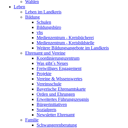
Wahlen
Leben
Leben im Landkreis
Bildung
Schulen
Bildungsbüro
vhs
Medienzentrum - Kreisbücherei
Medienzentrum - Kreisbildstelle
Weitere Bildungsangebote im Landkreis
Ehrenamt und Vereine
Koordinierungszentrum
Was gibt´s Neues
Freiwilliges Engagement
Projekte
Vereine & Wissenswertes
Vereinsschule
Bayerische Ehrenamtskarte
Orden und Ehrungen
Erweitertes Führungszeugnis
Bürgerinitiativen
Sozialpreis
Newsletter Ehrenamt
Familie
Schwangerenberatung