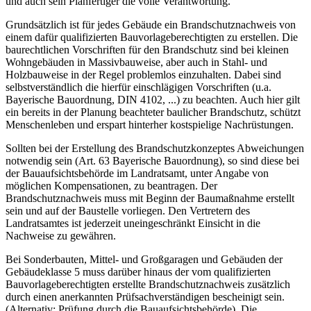
und auch sein Planfertiger die volle Verantwortung.
Grundsätzlich ist für jedes Gebäude ein Brandschutznachweis von
einem dafür qualifizierten Bauvorlageberechtigten zu erstellen. Die
baurechtlichen Vorschriften für den Brandschutz sind bei kleinen
Wohngebäuden in Massivbauweise, aber auch in Stahl- und
Holzbauweise in der Regel problemlos einzuhalten. Dabei sind
selbstverständlich die hierfür einschlägigen Vorschriften (u.a.
Bayerische Bauordnung, DIN 4102, ...) zu beachten. Auch hier gilt
ein bereits in der Planung beachteter baulicher Brandschutz, schützt
Menschenleben und erspart hinterher kostspielige Nachrüstungen.
Sollten bei der Erstellung des Brandschutzkonzeptes Abweichungen
notwendig sein (Art. 63 Bayerische Bauordnung), so sind diese bei
der Bauaufsichtsbehörde im Landratsamt, unter Angabe von
möglichen Kompensationen, zu beantragen. Der
Brandschutznachweis muss mit Beginn der Baumaßnahme erstellt
sein und auf der Baustelle vorliegen. Den Vertretern des
Landratsamtes ist jederzeit uneingeschränkt Einsicht in die
Nachweise zu gewähren.
Bei Sonderbauten, Mittel- und Großgaragen und Gebäuden der
Gebäudeklasse 5 muss darüber hinaus der vom qualifizierten
Bauvorlageberechtigten erstellte Brandschutznachweis zusätzlich
durch einen anerkannten Prüfsachverständigen bescheinigt sein.
(Alternativ: Prüfung durch die Bauaufsichtsbehörde). Die