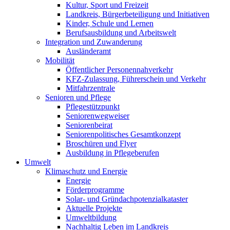
Kultur, Sport und Freizeit
Landkreis, Bürgerbeteiligung und Initiativen
Kinder, Schule und Lernen
Berufsausbildung und Arbeitswelt
Integration und Zuwanderung
Ausländeramt
Mobilität
Öffentlicher Personennahverkehr
KFZ-Zulassung, Führerschein und Verkehr
Mitfahrzentrale
Senioren und Pflege
Pflegestützpunkt
Seniorenwegweiser
Seniorenbeirat
Seniorenpolitisches Gesamtkonzept
Broschüren und Flyer
Ausbildung in Pflegeberufen
Umwelt
Klimaschutz und Energie
Energie
Förderprogramme
Solar- und Gründachpotenzialkataster
Aktuelle Projekte
Umweltbildung
Nachhaltig Leben im Landkreis