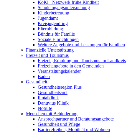
KoKi - Netzwerk frühe Kindheit
Schuleingangsuntersuchung
Kinderbetreuung
Jugendamt
Kreisjugendring
Elternbildung
Bündnis für Familie
Soziale Einrichtungen
Weitere Angebote und Leistungen für Familien
Finanzielle Unterstützung
Freizeit und Tourismus
Freizeit, Erholung und Tourismus im Landkreis
Freizeitangebote in den Gemeinden
Veranstaltungskalender
Baden
Gesundheit
Gesundheitsregion Plus
Gesundheitsamt
Ilmtalklinik
Danuvius Klinik
Notrufe
Menschen mit Behinderung
Ansprechpartner und Beratungsangebote
Gesundheit und Pflege
Barrierefreiheit, Mobilität und Wohnen