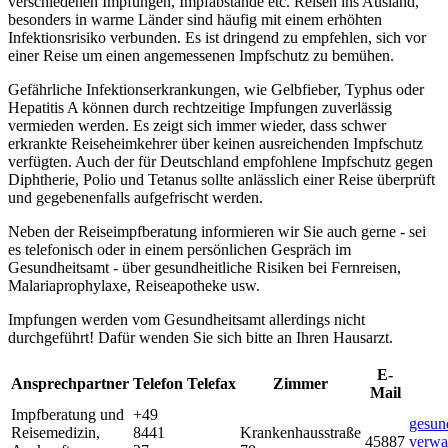
verschiedenen Impfungen, Impfabstände etc. Reisen ins Ausland,
besonders in warme Länder sind häufig mit einem erhöhten
Infektionsrisiko verbunden. Es ist dringend zu empfehlen, sich vor
einer Reise um einen angemessenen Impfschutz zu bemühen.
Gefährliche Infektionserkrankungen, wie Gelbfieber, Typhus oder
Hepatitis A können durch rechtzeitige Impfungen zuverlässig
vermieden werden. Es zeigt sich immer wieder, dass schwer
erkrankte Reiseheimkehrer über keinen ausreichenden Impfschutz
verfügten. Auch der für Deutschland empfohlene Impfschutz gegen
Diphtherie, Polio und Tetanus sollte anlässlich einer Reise überprüft
und gegebenenfalls aufgefrischt werden.
Neben der Reiseimpfberatung informieren wir Sie auch gerne - sei
es telefonisch oder in einem persönlichen Gespräch im
Gesundheitsamt - über gesundheitliche Risiken bei Fernreisen,
Malariaprophylaxe, Reiseapotheke usw.
Impfungen werden vom Gesundheitsamt allerdings nicht
durchgeführt! Dafür wenden Sie sich bitte an Ihren Hausarzt.
E-
Ansprechpartner
Telefon
Telefax
Zimmer
Mail
Impfberatung und
+49
gesun
Reisemedizin
,
8441
Krankenhausstraße
45887
verwa