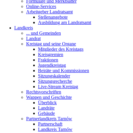
Formulare und Merkblätter
Online-Services
Arbeitgeber Landratsamt
Stellenangebote
Ausbildung am Landratsamt
Landkreis
... und Gemeinden
Landrat
Kreistag und seine Organe
Mitglieder des Kreistags
Kreisgremien
Fraktionen
Jugendkreistag
Beiräte und Kommissionen
Sitzungskalender
Sitzungsrecherche
Live-Stream Kreistag
Rechtsvorschriften
Wappen und Geschichte
Überblick
Landräte
Gebäude
Partnerlandkreis Tarnów
Partnerschaft
Landkreis Tarnów