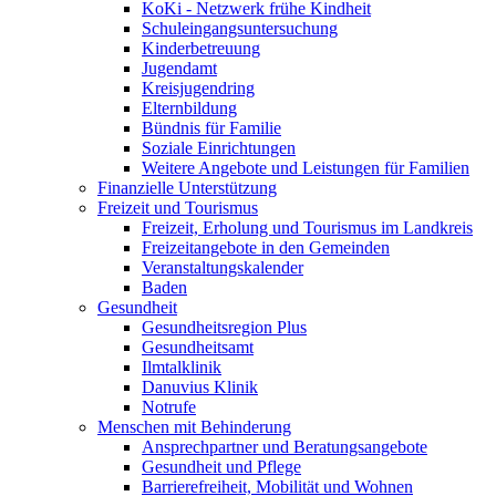
KoKi - Netzwerk frühe Kindheit
Schuleingangsuntersuchung
Kinderbetreuung
Jugendamt
Kreisjugendring
Elternbildung
Bündnis für Familie
Soziale Einrichtungen
Weitere Angebote und Leistungen für Familien
Finanzielle Unterstützung
Freizeit und Tourismus
Freizeit, Erholung und Tourismus im Landkreis
Freizeitangebote in den Gemeinden
Veranstaltungskalender
Baden
Gesundheit
Gesundheitsregion Plus
Gesundheitsamt
Ilmtalklinik
Danuvius Klinik
Notrufe
Menschen mit Behinderung
Ansprechpartner und Beratungsangebote
Gesundheit und Pflege
Barrierefreiheit, Mobilität und Wohnen