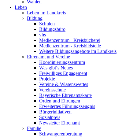
Wahlen
Leben
Leben im Landkreis
Bildung
Schulen
Bildungsbüro
vhs
Medienzentrum - Kreisbücherei
Medienzentrum - Kreisbildstelle
Weitere Bildungsangebote im Landkreis
Ehrenamt und Vereine
Koordinierungszentrum
Was gibt´s Neues
Freiwilliges Engagement
Projekte
Vereine & Wissenswertes
Vereinsschule
Bayerische Ehrenamtskarte
Orden und Ehrungen
Erweitertes Führungszeugnis
Bürgerinitiativen
Sozialpreis
Newsletter Ehrenamt
Familie
Schwangerenberatung