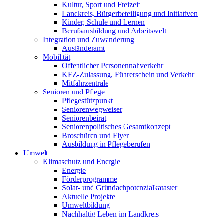
Kultur, Sport und Freizeit
Landkreis, Bürgerbeteiligung und Initiativen
Kinder, Schule und Lernen
Berufsausbildung und Arbeitswelt
Integration und Zuwanderung
Ausländeramt
Mobilität
Öffentlicher Personennahverkehr
KFZ-Zulassung, Führerschein und Verkehr
Mitfahrzentrale
Senioren und Pflege
Pflegestützpunkt
Seniorenwegweiser
Seniorenbeirat
Seniorenpolitisches Gesamtkonzept
Broschüren und Flyer
Ausbildung in Pflegeberufen
Umwelt
Klimaschutz und Energie
Energie
Förderprogramme
Solar- und Gründachpotenzialkataster
Aktuelle Projekte
Umweltbildung
Nachhaltig Leben im Landkreis