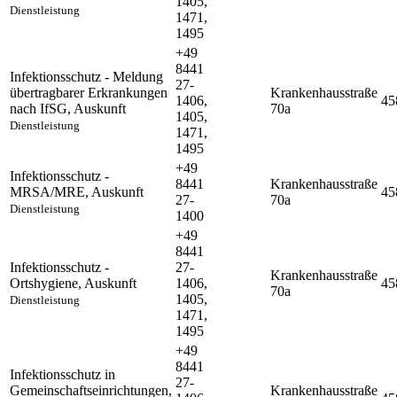
1405,
Dienstleistung
1471,
1495
+49
8441
Infektionsschutz - Meldung
27-
übertragbarer Erkrankungen
Krankenhausstraße
1406,
45
nach IfSG
,
Auskunft
70a
1405,
Dienstleistung
1471,
1495
+49
Infektionsschutz -
8441
Krankenhausstraße
MRSA/MRE
,
Auskunft
45
27-
70a
Dienstleistung
1400
+49
8441
Infektionsschutz -
27-
Krankenhausstraße
Ortshygiene
,
Auskunft
1406,
45
70a
1405,
Dienstleistung
1471,
1495
+49
8441
Infektionsschutz in
27-
Gemeinschaftseinrichtungen,
Krankenhausstraße