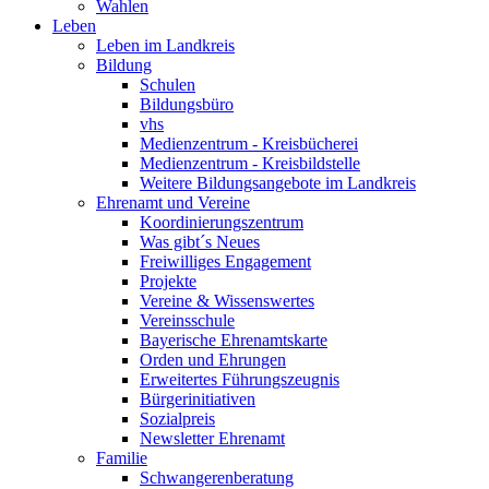
Wahlen
Leben
Leben im Landkreis
Bildung
Schulen
Bildungsbüro
vhs
Medienzentrum - Kreisbücherei
Medienzentrum - Kreisbildstelle
Weitere Bildungsangebote im Landkreis
Ehrenamt und Vereine
Koordinierungszentrum
Was gibt´s Neues
Freiwilliges Engagement
Projekte
Vereine & Wissenswertes
Vereinsschule
Bayerische Ehrenamtskarte
Orden und Ehrungen
Erweitertes Führungszeugnis
Bürgerinitiativen
Sozialpreis
Newsletter Ehrenamt
Familie
Schwangerenberatung