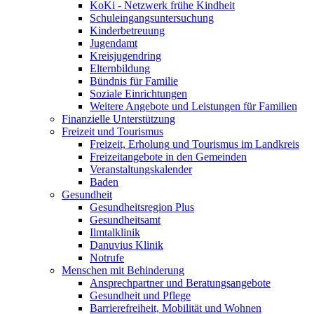
KoKi - Netzwerk frühe Kindheit
Schuleingangsuntersuchung
Kinderbetreuung
Jugendamt
Kreisjugendring
Elternbildung
Bündnis für Familie
Soziale Einrichtungen
Weitere Angebote und Leistungen für Familien
Finanzielle Unterstützung
Freizeit und Tourismus
Freizeit, Erholung und Tourismus im Landkreis
Freizeitangebote in den Gemeinden
Veranstaltungskalender
Baden
Gesundheit
Gesundheitsregion Plus
Gesundheitsamt
Ilmtalklinik
Danuvius Klinik
Notrufe
Menschen mit Behinderung
Ansprechpartner und Beratungsangebote
Gesundheit und Pflege
Barrierefreiheit, Mobilität und Wohnen