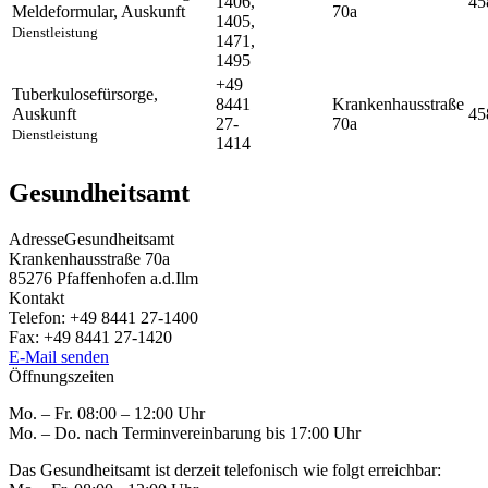
1406,
45
Meldeformular
,
Auskunft
70a
1405,
Dienstleistung
1471,
1495
+49
Tuberkulosefürsorge
,
8441
Krankenhausstraße
Auskunft
45
27-
70a
Dienstleistung
1414
Gesundheitsamt
Adresse
Gesundheitsamt
Krankenhausstraße 70a
85276
Pfaffenhofen a.d.Ilm
Kontakt
Telefon:
+49 8441 27-1400
Fax:
+49 8441 27-1420
E-Mail senden
Öffnungszeiten
Mo. – Fr. 08:00 – 12:00 Uhr
Mo. – Do. nach Terminvereinbarung bis 17:00 Uhr
Das Gesundheitsamt ist derzeit telefonisch wie folgt erreichbar: