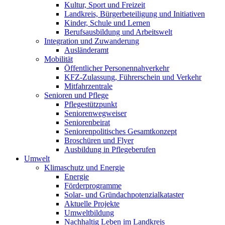
Kultur, Sport und Freizeit
Landkreis, Bürgerbeteiligung und Initiativen
Kinder, Schule und Lernen
Berufsausbildung und Arbeitswelt
Integration und Zuwanderung
Ausländeramt
Mobilität
Öffentlicher Personennahverkehr
KFZ-Zulassung, Führerschein und Verkehr
Mitfahrzentrale
Senioren und Pflege
Pflegestützpunkt
Seniorenwegweiser
Seniorenbeirat
Seniorenpolitisches Gesamtkonzept
Broschüren und Flyer
Ausbildung in Pflegeberufen
Umwelt
Klimaschutz und Energie
Energie
Förderprogramme
Solar- und Gründachpotenzialkataster
Aktuelle Projekte
Umweltbildung
Nachhaltig Leben im Landkreis