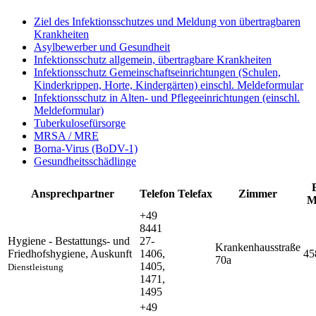
Ziel des Infektionsschutzes und Meldung von übertragbaren
Krankheiten
Asylbewerber und Gesundheit
Infektionsschutz allgemein, übertragbare Krankheiten
Infektionsschutz Gemeinschaftseinrichtungen (Schulen,
Kinderkrippen, Horte, Kindergärten) einschl. Meldeformular
Infektionsschutz in Alten- und Pflegeeinrichtungen (einschl.
Meldeformular)
Tuberkulosefürsorge
MRSA / MRE
Borna-Virus (BoDV-1)
Gesundheitsschädlinge
Ansprechpartner
Telefon
Telefax
Zimmer
M
+49
8441
Hygiene - Bestattungs- und
27-
Krankenhausstraße
Friedhofshygiene
,
Auskunft
1406,
45
70a
1405,
Dienstleistung
1471,
1495
+49