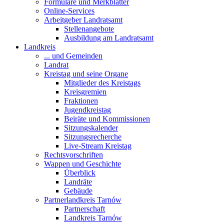
Formulare und Merkblätter
Online-Services
Arbeitgeber Landratsamt
Stellenangebote
Ausbildung am Landratsamt
Landkreis
... und Gemeinden
Landrat
Kreistag und seine Organe
Mitglieder des Kreistags
Kreisgremien
Fraktionen
Jugendkreistag
Beiräte und Kommissionen
Sitzungskalender
Sitzungsrecherche
Live-Stream Kreistag
Rechtsvorschriften
Wappen und Geschichte
Überblick
Landräte
Gebäude
Partnerlandkreis Tarnów
Partnerschaft
Landkreis Tarnów