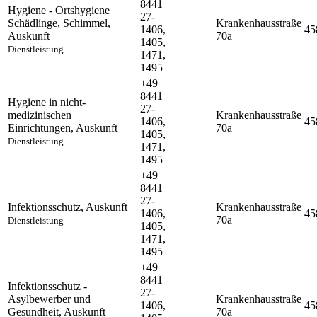
8441
Hygiene - Ortshygiene
27-
Schädlinge, Schimmel
,
Krankenhausstraße
1406,
45
Auskunft
70a
1405,
Dienstleistung
1471,
1495
+49
8441
Hygiene in nicht-
27-
medizinischen
Krankenhausstraße
1406,
45
Einrichtungen
,
Auskunft
70a
1405,
Dienstleistung
1471,
1495
+49
8441
27-
Infektionsschutz
,
Auskunft
Krankenhausstraße
1406,
45
70a
Dienstleistung
1405,
1471,
1495
+49
8441
Infektionsschutz -
27-
Asylbewerber und
Krankenhausstraße
1406,
45
Gesundheit
,
Auskunft
70a