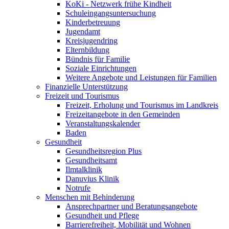
KoKi - Netzwerk frühe Kindheit
Schuleingangsuntersuchung
Kinderbetreuung
Jugendamt
Kreisjugendring
Elternbildung
Bündnis für Familie
Soziale Einrichtungen
Weitere Angebote und Leistungen für Familien
Finanzielle Unterstützung
Freizeit und Tourismus
Freizeit, Erholung und Tourismus im Landkreis
Freizeitangebote in den Gemeinden
Veranstaltungskalender
Baden
Gesundheit
Gesundheitsregion Plus
Gesundheitsamt
Ilmtalklinik
Danuvius Klinik
Notrufe
Menschen mit Behinderung
Ansprechpartner und Beratungsangebote
Gesundheit und Pflege
Barrierefreiheit, Mobilität und Wohnen