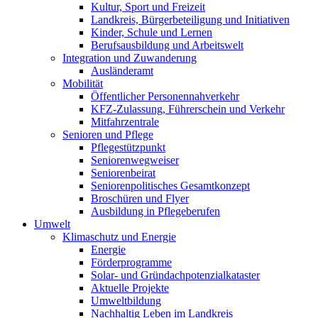
Kultur, Sport und Freizeit
Landkreis, Bürgerbeteiligung und Initiativen
Kinder, Schule und Lernen
Berufsausbildung und Arbeitswelt
Integration und Zuwanderung
Ausländeramt
Mobilität
Öffentlicher Personennahverkehr
KFZ-Zulassung, Führerschein und Verkehr
Mitfahrzentrale
Senioren und Pflege
Pflegestützpunkt
Seniorenwegweiser
Seniorenbeirat
Seniorenpolitisches Gesamtkonzept
Broschüren und Flyer
Ausbildung in Pflegeberufen
Umwelt
Klimaschutz und Energie
Energie
Förderprogramme
Solar- und Gründachpotenzialkataster
Aktuelle Projekte
Umweltbildung
Nachhaltig Leben im Landkreis