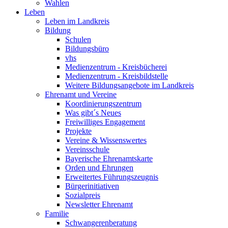
Wahlen
Leben
Leben im Landkreis
Bildung
Schulen
Bildungsbüro
vhs
Medienzentrum - Kreisbücherei
Medienzentrum - Kreisbildstelle
Weitere Bildungsangebote im Landkreis
Ehrenamt und Vereine
Koordinierungszentrum
Was gibt´s Neues
Freiwilliges Engagement
Projekte
Vereine & Wissenswertes
Vereinsschule
Bayerische Ehrenamtskarte
Orden und Ehrungen
Erweitertes Führungszeugnis
Bürgerinitiativen
Sozialpreis
Newsletter Ehrenamt
Familie
Schwangerenberatung