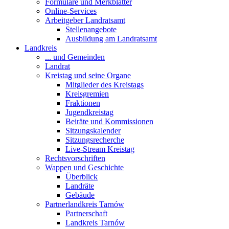
Formulare und Merkblätter
Online-Services
Arbeitgeber Landratsamt
Stellenangebote
Ausbildung am Landratsamt
Landkreis
... und Gemeinden
Landrat
Kreistag und seine Organe
Mitglieder des Kreistags
Kreisgremien
Fraktionen
Jugendkreistag
Beiräte und Kommissionen
Sitzungskalender
Sitzungsrecherche
Live-Stream Kreistag
Rechtsvorschriften
Wappen und Geschichte
Überblick
Landräte
Gebäude
Partnerlandkreis Tarnów
Partnerschaft
Landkreis Tarnów