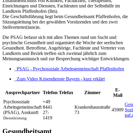
Zusammenschluss von Kliniken, Fachärzten, Therapeuten,
Einrichtungen und Diensten, Fachleuten und der Selbsthilfe im
Landkreis Pfaffenhofen (Ilm).
Die Geschäftsführung liegt beim Gesundheitsamt Pfaffenhofen, die
Sitzungsleitung bei der gewählten Vorsitzenden und den zwei
Stellvertreter(inne)n.
Die PSAG befasst sich mit allen Themen rund um Sucht und
psychische Gesundheit und organisiert die Woche der seelischen
Gesundheit. Betroffene, Angehörige, Fachleute und Vertreter von
Landkreis und Bezirk treffen sich zweimal jährlich zum
Meinungsaustausch und zur Besprechung wichtiger Entwicklungen.
PSAG - Psychosoziale Arbeitsgemeinschaft Pfaffenhofen
Zum Video Krisendienste Bayern - kurz erklärt
E-
Ansprechpartner
Telefon
Telefax
Zimmer
Mail
Psychosoziale
+49
Ges
Arbeitsgemeinschaft
8441
Krankenhausstraße
45909
Sozi
(PSAG)
,
Auskunft
27-
73
paf.
1419
Dienstleistung
Gesundheitsamt