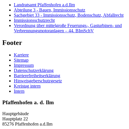
Landratsamt Pfaffenhofen a.d.Ilm
Abteilung 3 - Bauen, Immissionsschutz
Sachgebiet 33 - Immissionsschutz, Bodenschutz, Abfallrecht
Immissionsschutzrecht
Verordnung über mittelgroße Feuerungs-, Gasturbinen- und
Verbrennungsmotoranlagen – 44. BImSchV
Footer
Karriere
Sitemap
Impressum
Datenschutzerklärung
Barrierefreiheitserklärung
Hinweisgeberschutzgesetz
Kreistag intern
Intern
Pfaffenhofen a. d. Ilm
Hauptgebäude
Hauptplatz 22
85276 Pfaffenhofen a.d.Ilm