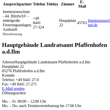
E-
Ansprechpartner
Telefon
Telefax
Zimmer
Mail
Immissionsschutz
- 44. BImSchV -
+49
mittelgroße
Hauptplatz
Immissionssch
8441
45763
Feuerungsanlagen
,
22
paf.de
27-324
Auskunft
Dienstleistung
Hauptgebäude Landratsamt Pfaffenhofen
a.d.Ilm
Adresse
Hauptgebäude Landratsamt Pfaffenhofen a.d.Ilm
Hauptplatz 22
85276
Pfaffenhofen a.d.Ilm
Kontakt
Telefon:
+49 8441 27-0
Fax:
+49 8441 27-271
E-Mail senden
Öffnungszeiten
Mo. – Fr. 08:00 – 12:00 Uhr
Mo. – Do. nach Terminvereinbarung bis 17:00 Uhr