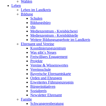
Wahlen
Leben
Leben im Landkreis
Bildung
Schulen
Bildungsbüro
vhs
Medienzentrum - Kreisbücherei
Medienzentrum - Kreisbildstelle
Weitere Bildungsangebote im Landkreis
Ehrenamt und Vereine
Koordinierungszentrum
Was gibt´s Neues
Freiwilliges Engagement
Projekte
Vereine & Wissenswertes
Vereinsschule
Bayerische Ehrenamtskarte
Orden und Ehrungen
Erweitertes Führungszeugnis
Bürgerinitiativen
Sozialpreis
Newsletter Ehrenamt
Familie
Schwangerenberatung