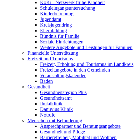
KoKi - Netzwerk frühe Kindheit
Schuleingangsuntersuchung
Kinderbetreuung
Jugendamt
Kreisjugendring
Elternbildung
Bündnis für Familie
Soziale Einrichtungen
Weitere Angebote und Leistungen für Familien
Finanzielle Unterstützung
Freizeit und Tourismus
Freizeit, Erholung und Tourismus im Landkreis
Freizeitangebote in den Gemeinden
Veranstaltungskalender
Baden
Gesundheit
Gesundheitsregion Plus
Gesundheitsamt
Ilmtalklinik
Danuvius Klinik
Notrufe
Menschen mit Behinderung
Ansprechpartner und Beratungsangebote
Gesundheit und Pflege
Barrierefreiheit, Mobilität und Wohnen