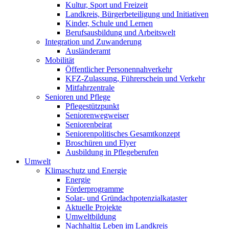
Kultur, Sport und Freizeit
Landkreis, Bürgerbeteiligung und Initiativen
Kinder, Schule und Lernen
Berufsausbildung und Arbeitswelt
Integration und Zuwanderung
Ausländeramt
Mobilität
Öffentlicher Personennahverkehr
KFZ-Zulassung, Führerschein und Verkehr
Mitfahrzentrale
Senioren und Pflege
Pflegestützpunkt
Seniorenwegweiser
Seniorenbeirat
Seniorenpolitisches Gesamtkonzept
Broschüren und Flyer
Ausbildung in Pflegeberufen
Umwelt
Klimaschutz und Energie
Energie
Förderprogramme
Solar- und Gründachpotenzialkataster
Aktuelle Projekte
Umweltbildung
Nachhaltig Leben im Landkreis