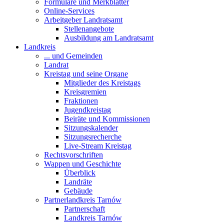
Formulare und Merkblätter
Online-Services
Arbeitgeber Landratsamt
Stellenangebote
Ausbildung am Landratsamt
Landkreis
... und Gemeinden
Landrat
Kreistag und seine Organe
Mitglieder des Kreistags
Kreisgremien
Fraktionen
Jugendkreistag
Beiräte und Kommissionen
Sitzungskalender
Sitzungsrecherche
Live-Stream Kreistag
Rechtsvorschriften
Wappen und Geschichte
Überblick
Landräte
Gebäude
Partnerlandkreis Tarnów
Partnerschaft
Landkreis Tarnów