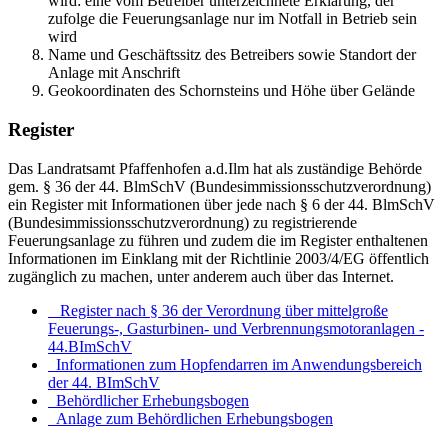
wird: eine vom Betreiber unterzeichnete Erklärung, der
zufolge die Feuerungsanlage nur im Notfall in Betrieb sein
wird
Name und Geschäftssitz des Betreibers sowie Standort der
Anlage mit Anschrift
Geokoordinaten des Schornsteins und Höhe über Gelände
Register
Das Landratsamt Pfaffenhofen a.d.Ilm hat als zuständige Behörde
gem. § 36 der 44. BlmSchV (Bundesimmissionsschutzverordnung)
ein Register mit Informationen über jede nach § 6 der 44. BlmSchV
(Bundesimmissionsschutzverordnung) zu registrierende
Feuerungsanlage zu führen und zudem die im Register enthaltenen
Informationen im Einklang mit der Richtlinie 2003/4/EG öffentlich
zugänglich zu machen, unter anderem auch über das Internet.
Register nach § 36 der Verordnung über mittelgroße
Feuerungs-, Gasturbinen- und Verbrennungsmotoranlagen -
44.BImSchV
Informationen zum Hopfendarren im Anwendungsbereich
der 44. BImSchV
Behördlicher Erhebungsbogen
Anlage zum Behördlichen Erhebungsbogen