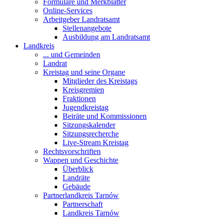
Formulare und Merkblätter
Online-Services
Arbeitgeber Landratsamt
Stellenangebote
Ausbildung am Landratsamt
Landkreis
... und Gemeinden
Landrat
Kreistag und seine Organe
Mitglieder des Kreistags
Kreisgremien
Fraktionen
Jugendkreistag
Beiräte und Kommissionen
Sitzungskalender
Sitzungsrecherche
Live-Stream Kreistag
Rechtsvorschriften
Wappen und Geschichte
Überblick
Landräte
Gebäude
Partnerlandkreis Tarnów
Partnerschaft
Landkreis Tarnów