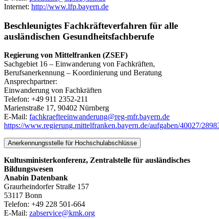
Internet:
http://www.lfp.bayern.de
Beschleunigtes Fachkräfteverfahren für alle
ausländischen Gesundheitsfachberufe
Regierung von Mittelfranken (ZSEF)
Sachgebiet 16 – Einwanderung von Fachkräften,
Berufsanerkennung – Koordinierung und Beratung
Ansprechpartner:
Einwanderung von Fachkräften
Telefon: +49 911 2352-211
Marienstraße 17, 90402 Nürnberg
E-Mail:
fachkraefteeinwanderung@reg-mfr.bayern.de
https://www.regierung.mittelfranken.bayern.de/aufgaben/40027/289
Anerkennungsstelle für Hochschulabschlüsse
Kultusministerkonferenz, Zentralstelle für ausländisches
Bildungswesen
Anabin Datenbank
Graurheindorfer Straße 157
53117 Bonn
Telefon: +49 228 501-664
E-Mail:
zabservice@kmk.org