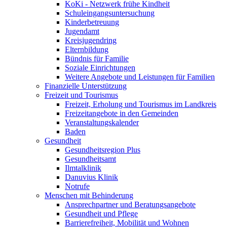
KoKi - Netzwerk frühe Kindheit
Schuleingangsuntersuchung
Kinderbetreuung
Jugendamt
Kreisjugendring
Elternbildung
Bündnis für Familie
Soziale Einrichtungen
Weitere Angebote und Leistungen für Familien
Finanzielle Unterstützung
Freizeit und Tourismus
Freizeit, Erholung und Tourismus im Landkreis
Freizeitangebote in den Gemeinden
Veranstaltungskalender
Baden
Gesundheit
Gesundheitsregion Plus
Gesundheitsamt
Ilmtalklinik
Danuvius Klinik
Notrufe
Menschen mit Behinderung
Ansprechpartner und Beratungsangebote
Gesundheit und Pflege
Barrierefreiheit, Mobilität und Wohnen