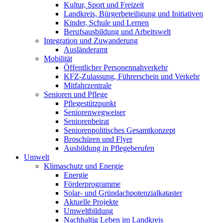
Kultur, Sport und Freizeit
Landkreis, Bürgerbeteiligung und Initiativen
Kinder, Schule und Lernen
Berufsausbildung und Arbeitswelt
Integration und Zuwanderung
Ausländeramt
Mobilität
Öffentlicher Personennahverkehr
KFZ-Zulassung, Führerschein und Verkehr
Mitfahrzentrale
Senioren und Pflege
Pflegestützpunkt
Seniorenwegweiser
Seniorenbeirat
Seniorenpolitisches Gesamtkonzept
Broschüren und Flyer
Ausbildung in Pflegeberufen
Umwelt
Klimaschutz und Energie
Energie
Förderprogramme
Solar- und Gründachpotenzialkataster
Aktuelle Projekte
Umweltbildung
Nachhaltig Leben im Landkreis