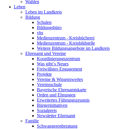
Wahlen
Leben
Leben im Landkreis
Bildung
Schulen
Bildungsbüro
vhs
Medienzentrum - Kreisbücherei
Medienzentrum - Kreisbildstelle
Weitere Bildungsangebote im Landkreis
Ehrenamt und Vereine
Koordinierungszentrum
Was gibt´s Neues
Freiwilliges Engagement
Projekte
Vereine & Wissenswertes
Vereinsschule
Bayerische Ehrenamtskarte
Orden und Ehrungen
Erweitertes Führungszeugnis
Bürgerinitiativen
Sozialpreis
Newsletter Ehrenamt
Familie
Schwangerenberatung