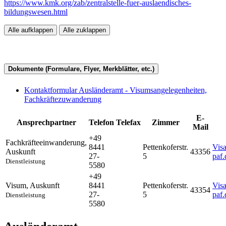
https://www.kmk.org/zab/zentralstelle-fuer-auslaendisches-
bildungswesen.html
Alle aufklappen
Alle zuklappen
Dokumente (Formulare, Flyer, Merkblätter, etc.)
Kontaktformular Ausländeramt - Visumsangelegenheiten,
Fachkräftezuwanderung
E-
Ansprechpartner
Telefon
Telefax
Zimmer
Mail
+49
Fachkräfteeinwanderung
,
8441
Pettenkoferstr.
Vis
Auskunft
43356
27-
5
paf.
Dienstleistung
5580
+49
Visum
,
Auskunft
8441
Pettenkoferstr.
Vis
43354
27-
5
paf.
Dienstleistung
5580