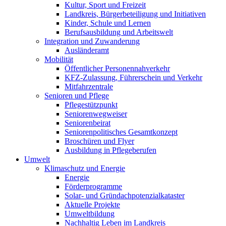
Kultur, Sport und Freizeit
Landkreis, Bürgerbeteiligung und Initiativen
Kinder, Schule und Lernen
Berufsausbildung und Arbeitswelt
Integration und Zuwanderung
Ausländeramt
Mobilität
Öffentlicher Personennahverkehr
KFZ-Zulassung, Führerschein und Verkehr
Mitfahrzentrale
Senioren und Pflege
Pflegestützpunkt
Seniorenwegweiser
Seniorenbeirat
Seniorenpolitisches Gesamtkonzept
Broschüren und Flyer
Ausbildung in Pflegeberufen
Umwelt
Klimaschutz und Energie
Energie
Förderprogramme
Solar- und Gründachpotenzialkataster
Aktuelle Projekte
Umweltbildung
Nachhaltig Leben im Landkreis