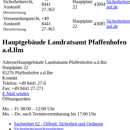
Sicherheitsrecht
,
Hauptplatz
Sicherheitsr
8441
43094
Auskunft
22
paf.de
27-363
Dienstleistung
Versammlungsrecht
,
+49
Hauptplatz
Sicherheitsr
Auskunft
8441
43085
22
paf.de
27-363
Dienstleistung
Hauptgebäude Landratsamt Pfaffenhofen
a.d.Ilm
Adresse
Hauptgebäude Landratsamt Pfaffenhofen a.d.Ilm
Hauptplatz 22
85276
Pfaffenhofen a.d.Ilm
Kontakt
Telefon:
+49 8441 27-0
Fax:
+49 8441 27-271
E-Mail senden
Öffnungszeiten
Mo. – Fr. 08:00 – 12:00 Uhr
Mo. – Do. nach Terminvereinbarung bis 17:00 Uhr
Sachgebiet 62 - Öffentl. Sicherheit und Ordnung
Sicherheitsangelegenheiten