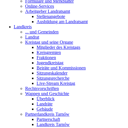
Formulare und Merkblätter
Online-Services
Arbeitgeber Landratsamt
Stellenangebote
Ausbildung am Landratsamt
Landkreis
... und Gemeinden
Landrat
Kreistag und seine Organe
Mitglieder des Kreistags
Kreisgremien
Fraktionen
Jugendkreistag
Beiräte und Kommissionen
Sitzungskalender
Sitzungsrecherche
Live-Stream Kreistag
Rechtsvorschriften
Wappen und Geschichte
Überblick
Landräte
Gebäude
Partnerlandkreis Tarnów
Partnerschaft
Landkreis Tarnów