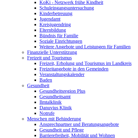
KoKi - Netzwerk frühe Kindheit
Schuleingangsuntersuchung
Kinderbetreuung
Jugendamt
Kreisjugendring
Elternbildung
Bündnis für Familie
Soziale Einrichtungen
Weitere Angebote und Leistungen für Familien
Finanzielle Unterstützung
Freizeit und Tourismus
Freizeit, Erholung und Tourismus im Landkreis
Freizeitangebote in den Gemeinden
Veranstaltungskalender
Baden
Gesundheit
Gesundheitsregion Plus
Gesundheitsamt
Ilmtalklinik
Danuvius Klinik
Notrufe
Menschen mit Behinderung
Ansprechpartner und Beratungsangebote
Gesundheit und Pflege
Barrierefreiheit, Mobilität und Wohnen