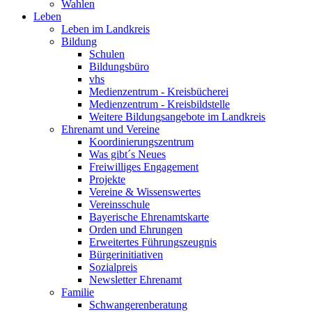
Wahlen
Leben
Leben im Landkreis
Bildung
Schulen
Bildungsbüro
vhs
Medienzentrum - Kreisbücherei
Medienzentrum - Kreisbildstelle
Weitere Bildungsangebote im Landkreis
Ehrenamt und Vereine
Koordinierungszentrum
Was gibt´s Neues
Freiwilliges Engagement
Projekte
Vereine & Wissenswertes
Vereinsschule
Bayerische Ehrenamtskarte
Orden und Ehrungen
Erweitertes Führungszeugnis
Bürgerinitiativen
Sozialpreis
Newsletter Ehrenamt
Familie
Schwangerenberatung