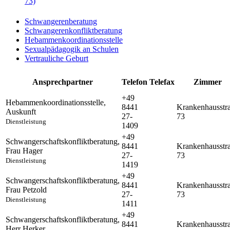
73)
Schwangerenberatung
Schwangerenkonfliktberatung
Hebammenkoordinationsstelle
Sexualpädagogik an Schulen
Vertrauliche Geburt
Ansprechpartner
Telefon
Telefax
Zimmer
+49
Hebammenkoordinationsstelle
,
8441
Krankenhausstr
Auskunft
27-
73
Dienstleistung
1409
+49
Schwangerschaftskonfliktberatung
,
8441
Krankenhausstr
Frau Hager
27-
73
Dienstleistung
1419
+49
Schwangerschaftskonfliktberatung
,
8441
Krankenhausstr
Frau Petzold
27-
73
Dienstleistung
1411
+49
Schwangerschaftskonfliktberatung
,
8441
Krankenhausstr
Herr Herker