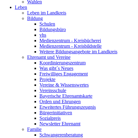
Wahlen
Leben
Leben im Landkreis
Bildung
Schulen
Bildungsbüro
vhs
Medienzentrum - Kreisbücherei
Medienzentrum - Kreisbildstelle
Weitere Bildungsangebote im Landkreis
Ehrenamt und Vereine
Koordinierungszentrum
Was gibt´s Neues
Freiwilliges Engagement
Projekte
Vereine & Wissenswertes
Vereinsschule
Bayerische Ehrenamtskarte
Orden und Ehrungen
Erweitertes Führungszeugnis
Bürgerinitiativen
Sozialpreis
Newsletter Ehrenamt
Familie
Schwangerenberatung