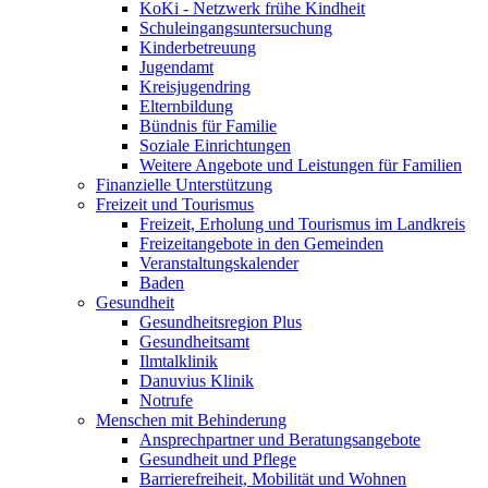
KoKi - Netzwerk frühe Kindheit
Schuleingangsuntersuchung
Kinderbetreuung
Jugendamt
Kreisjugendring
Elternbildung
Bündnis für Familie
Soziale Einrichtungen
Weitere Angebote und Leistungen für Familien
Finanzielle Unterstützung
Freizeit und Tourismus
Freizeit, Erholung und Tourismus im Landkreis
Freizeitangebote in den Gemeinden
Veranstaltungskalender
Baden
Gesundheit
Gesundheitsregion Plus
Gesundheitsamt
Ilmtalklinik
Danuvius Klinik
Notrufe
Menschen mit Behinderung
Ansprechpartner und Beratungsangebote
Gesundheit und Pflege
Barrierefreiheit, Mobilität und Wohnen