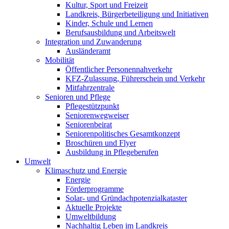
Kultur, Sport und Freizeit
Landkreis, Bürgerbeteiligung und Initiativen
Kinder, Schule und Lernen
Berufsausbildung und Arbeitswelt
Integration und Zuwanderung
Ausländeramt
Mobilität
Öffentlicher Personennahverkehr
KFZ-Zulassung, Führerschein und Verkehr
Mitfahrzentrale
Senioren und Pflege
Pflegestützpunkt
Seniorenwegweiser
Seniorenbeirat
Seniorenpolitisches Gesamtkonzept
Broschüren und Flyer
Ausbildung in Pflegeberufen
Umwelt
Klimaschutz und Energie
Energie
Förderprogramme
Solar- und Gründachpotenzialkataster
Aktuelle Projekte
Umweltbildung
Nachhaltig Leben im Landkreis