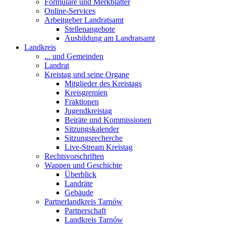
Formulare und Merkblätter
Online-Services
Arbeitgeber Landratsamt
Stellenangebote
Ausbildung am Landratsamt
Landkreis
... und Gemeinden
Landrat
Kreistag und seine Organe
Mitglieder des Kreistags
Kreisgremien
Fraktionen
Jugendkreistag
Beiräte und Kommissionen
Sitzungskalender
Sitzungsrecherche
Live-Stream Kreistag
Rechtsvorschriften
Wappen und Geschichte
Überblick
Landräte
Gebäude
Partnerlandkreis Tarnów
Partnerschaft
Landkreis Tarnów