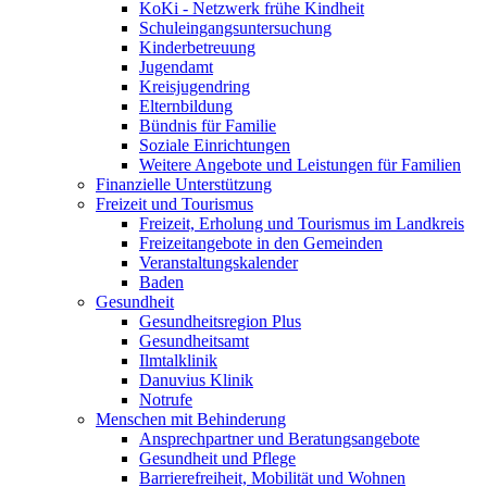
KoKi - Netzwerk frühe Kindheit
Schuleingangsuntersuchung
Kinderbetreuung
Jugendamt
Kreisjugendring
Elternbildung
Bündnis für Familie
Soziale Einrichtungen
Weitere Angebote und Leistungen für Familien
Finanzielle Unterstützung
Freizeit und Tourismus
Freizeit, Erholung und Tourismus im Landkreis
Freizeitangebote in den Gemeinden
Veranstaltungskalender
Baden
Gesundheit
Gesundheitsregion Plus
Gesundheitsamt
Ilmtalklinik
Danuvius Klinik
Notrufe
Menschen mit Behinderung
Ansprechpartner und Beratungsangebote
Gesundheit und Pflege
Barrierefreiheit, Mobilität und Wohnen