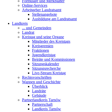
Formulare und Merkblätter
Online-Services
Arbeitgeber Landratsamt
Stellenangebote
Ausbildung am Landratsamt
Landkreis
... und Gemeinden
Landrat
Kreistag und seine Organe
Mitglieder des Kreistags
Kreisgremien
Fraktionen
Jugendkreistag
Beiräte und Kommissionen
Sitzungskalender
Sitzungsrecherche
Live-Stream Kreistag
Rechtsvorschriften
Wappen und Geschichte
Überblick
Landräte
Gebäude
Partnerlandkreis Tarnów
Partnerschaft
Landkreis Tarnów