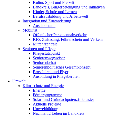
Kultur, Sport und Freizeit
Landkreis, Bürgerbeteiligung und Initiativen
Kinder, Schule und Lernen
Berufsausbildung und Arbeitswelt
Integration und Zuwanderung
Ausländeramt
Mobilität
Öffentlicher Personennahverkehr
KFZ-Zulassung, Führerschein und Verkehr
Mitfahrzentrale
Senioren und Pflege
Pflegestützpunkt
Seniorenwegweiser
Seniorenbeirat
Seniorenpolitisches Gesamtkonzept
Broschüren und Flyer
Ausbildung in Pflegeberufen
Umwelt
Klimaschutz und Energie
Energie
Förderprogramme
Solar- und Gründachpotenzialkataster
Aktuelle Projekte
Umweltbildung
Nachhaltig Leben im Landkreis