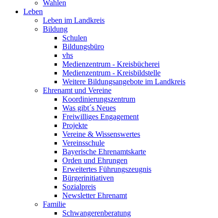
Wahlen
Leben
Leben im Landkreis
Bildung
Schulen
Bildungsbüro
vhs
Medienzentrum - Kreisbücherei
Medienzentrum - Kreisbildstelle
Weitere Bildungsangebote im Landkreis
Ehrenamt und Vereine
Koordinierungszentrum
Was gibt´s Neues
Freiwilliges Engagement
Projekte
Vereine & Wissenswertes
Vereinsschule
Bayerische Ehrenamtskarte
Orden und Ehrungen
Erweitertes Führungszeugnis
Bürgerinitiativen
Sozialpreis
Newsletter Ehrenamt
Familie
Schwangerenberatung