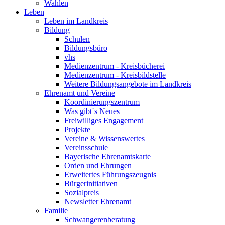
Wahlen
Leben
Leben im Landkreis
Bildung
Schulen
Bildungsbüro
vhs
Medienzentrum - Kreisbücherei
Medienzentrum - Kreisbildstelle
Weitere Bildungsangebote im Landkreis
Ehrenamt und Vereine
Koordinierungszentrum
Was gibt´s Neues
Freiwilliges Engagement
Projekte
Vereine & Wissenswertes
Vereinsschule
Bayerische Ehrenamtskarte
Orden und Ehrungen
Erweitertes Führungszeugnis
Bürgerinitiativen
Sozialpreis
Newsletter Ehrenamt
Familie
Schwangerenberatung