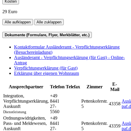
Kosten
29 Euro
Alle aufklappen
Alle zuklappen
Dokumente (Formulare, Flyer, Merkblätter, etc.)
Kontaktformular Ausländeramt - Verpflichtungserklärung
(Besuchereinladung)
Ausländeramt - Verpflichtungserklärung (für Gast) - Online-
Antrag
Verpflichtungserklärung (für Gast)
Erklärung über eigenen Wohnraum
E-
Ansprechpartner
Telefon
Telefax
Zimmer
Mail
Integration,
+49
Verpflichtungserklärung
,
8441
Pettenkoferstr.
Ausl
43358
Auskunft
27-
5
paf.
5560
Dienstleistung
Ordnungswidrigkeiten,
+49
Pass- und Meldewesen
,
8441
Pettenkoferstr.
Ausl
43359
Auskunft
27-
5
paf.