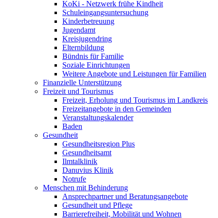
KoKi - Netzwerk frühe Kindheit
Schuleingangsuntersuchung
Kinderbetreuung
Jugendamt
Kreisjugendring
Elternbildung
Bündnis für Familie
Soziale Einrichtungen
Weitere Angebote und Leistungen für Familien
Finanzielle Unterstützung
Freizeit und Tourismus
Freizeit, Erholung und Tourismus im Landkreis
Freizeitangebote in den Gemeinden
Veranstaltungskalender
Baden
Gesundheit
Gesundheitsregion Plus
Gesundheitsamt
Ilmtalklinik
Danuvius Klinik
Notrufe
Menschen mit Behinderung
Ansprechpartner und Beratungsangebote
Gesundheit und Pflege
Barrierefreiheit, Mobilität und Wohnen