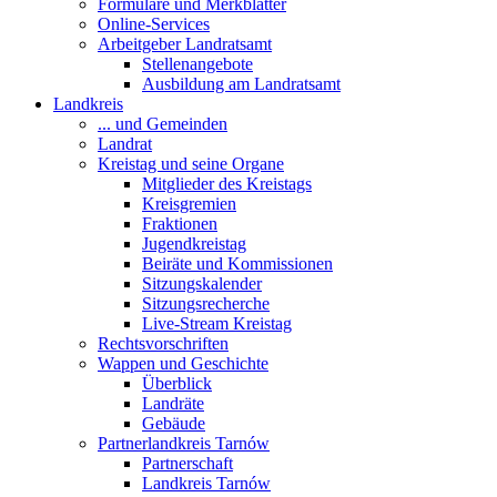
Formulare und Merkblätter
Online-Services
Arbeitgeber Landratsamt
Stellenangebote
Ausbildung am Landratsamt
Landkreis
... und Gemeinden
Landrat
Kreistag und seine Organe
Mitglieder des Kreistags
Kreisgremien
Fraktionen
Jugendkreistag
Beiräte und Kommissionen
Sitzungskalender
Sitzungsrecherche
Live-Stream Kreistag
Rechtsvorschriften
Wappen und Geschichte
Überblick
Landräte
Gebäude
Partnerlandkreis Tarnów
Partnerschaft
Landkreis Tarnów