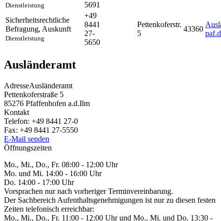
5691
Dienstleistung
+49
Sicherheitsrechtliche
8441
Pettenkoferstr.
Ausl
Befragung
,
Auskunft
43360
27-
5
paf.
Dienstleistung
5650
Ausländeramt
Adresse
Ausländeramt
Pettenkoferstraße 5
85276
Pfaffenhofen a.d.Ilm
Kontakt
Telefon:
+49 8441 27-0
Fax:
+49 8441 27-5550
E-Mail senden
Öffnungszeiten
Mo., Mi., Do., Fr. 08:00 - 12:00 Uhr
Mo. und Mi. 14:00 - 16:00 Uhr
Do. 14:00 - 17:00 Uhr
Vorsprachen nur nach vorheriger Terminvereinbarung.
Der Sachbereich Aufenthaltsgenehmigungen ist nur zu diesen festen
Zeiten telefonisch erreichbar:
Mo., Mi., Do., Fr. 11:00 - 12:00 Uhr und Mo., Mi. und Do. 13:30 -