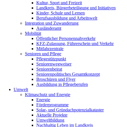
Kultur, Sport und Freizeit
Landkreis, Bürgerbeteiligung und Initiativen
Kinder, Schule und Lernen
Berufsausbildung und Arbeitswelt
Integration und Zuwanderung
Ausländeramt
Mobilität
Öffentlicher Personennahverkehr
KFZ-Zulassung, Führerschein und Verkehr
Mitfahrzentrale
Senioren und Pflege
Pflegestützpunkt
Seniorenwegweiser
Seniorenbeirat
Seniorenpolitisches Gesamtkonzept
Broschüren und Flyer
Ausbildung in Pflegeberufen
Umwelt
Klimaschutz und Energie
Energie
Förderprogramme
Solar- und Gründachpotenzialkataster
Aktuelle Projekte
Umweltbildung
Nachhaltig Leben im Landkreis