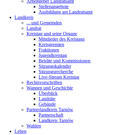
Arbeitgeber Landratsamt
Stellenangebote
Ausbildung am Landratsamt
Landkreis
... und Gemeinden
Landrat
Kreistag und seine Organe
Mitglieder des Kreistags
Kreisgremien
Fraktionen
Jugendkreistag
Beiräte und Kommissionen
Sitzungskalender
Sitzungsrecherche
Live-Stream Kreistag
Rechtsvorschriften
Wappen und Geschichte
Überblick
Landräte
Gebäude
Partnerlandkreis Tarnów
Partnerschaft
Landkreis Tarnów
Wahlen
Leben