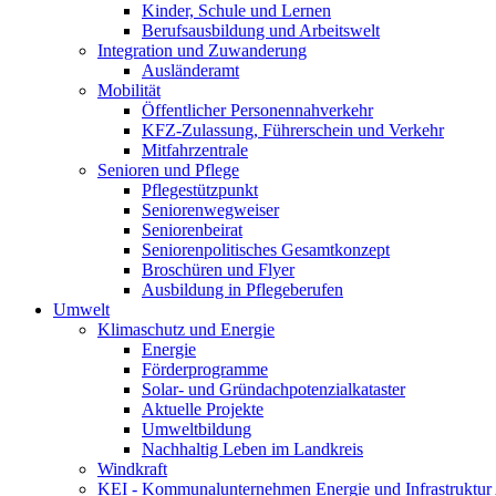
Kinder, Schule und Lernen
Berufsausbildung und Arbeitswelt
Integration und Zuwanderung
Ausländeramt
Mobilität
Öffentlicher Personennahverkehr
KFZ-Zulassung, Führerschein und Verkehr
Mitfahrzentrale
Senioren und Pflege
Pflegestützpunkt
Seniorenwegweiser
Seniorenbeirat
Seniorenpolitisches Gesamtkonzept
Broschüren und Flyer
Ausbildung in Pflegeberufen
Umwelt
Klimaschutz und Energie
Energie
Förderprogramme
Solar- und Gründachpotenzialkataster
Aktuelle Projekte
Umweltbildung
Nachhaltig Leben im Landkreis
Windkraft
KEI - Kommunalunternehmen Energie und Infrastruktu