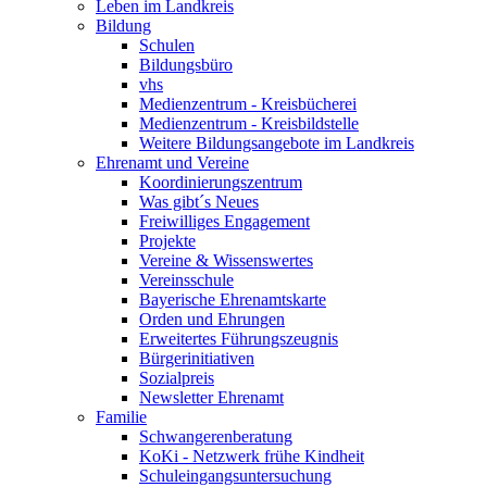
Leben im Landkreis
Bildung
Schulen
Bildungsbüro
vhs
Medienzentrum - Kreisbücherei
Medienzentrum - Kreisbildstelle
Weitere Bildungsangebote im Landkreis
Ehrenamt und Vereine
Koordinierungszentrum
Was gibt´s Neues
Freiwilliges Engagement
Projekte
Vereine & Wissenswertes
Vereinsschule
Bayerische Ehrenamtskarte
Orden und Ehrungen
Erweitertes Führungszeugnis
Bürgerinitiativen
Sozialpreis
Newsletter Ehrenamt
Familie
Schwangerenberatung
KoKi - Netzwerk frühe Kindheit
Schuleingangsuntersuchung