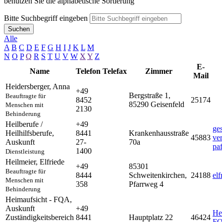
benutzen Sie die alphabetische Sortierung
Bitte Suchbegriff eingeben
Suchen
Alle
A
B
C
D
E
F
G
H
I
J
K
L
M
N
O
P
Q
R
S
T
U
V
W
X
Y
Z
E-
Name
Telefon
Telefax
Zimmer
Mail
Heidersberger
,
Anna
+49
Bergstraße 1,
Beauftragte für
8452
25174
85290 Geisenfeld
Menschen mit
2130
Behinderung
Heilberufe /
+49
ge
Heilhilfsberufe
,
8441
Krankenhausstraße
45883
ve
Auskunft
27-
70a
pa
1400
Dienstleistung
Heilmeier
,
Elfriede
+49
85301
Beauftragte für
8444
Schweitenkirchen,
24188
el
Menschen mit
358
Pfarrweg 4
Behinderung
Heimaufsicht - FQA
,
Auskunft
+49
He
Zuständigkeitsbereich
8441
Hauptplatz 22
46424
FQ