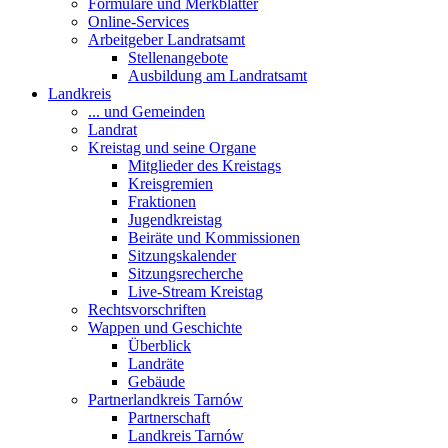
Formulare und Merkblätter
Online-Services
Arbeitgeber Landratsamt
Stellenangebote
Ausbildung am Landratsamt
Landkreis
... und Gemeinden
Landrat
Kreistag und seine Organe
Mitglieder des Kreistags
Kreisgremien
Fraktionen
Jugendkreistag
Beiräte und Kommissionen
Sitzungskalender
Sitzungsrecherche
Live-Stream Kreistag
Rechtsvorschriften
Wappen und Geschichte
Überblick
Landräte
Gebäude
Partnerlandkreis Tarnów
Partnerschaft
Landkreis Tarnów