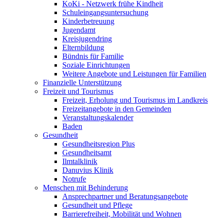
KoKi - Netzwerk frühe Kindheit
Schuleingangsuntersuchung
Kinderbetreuung
Jugendamt
Kreisjugendring
Elternbildung
Bündnis für Familie
Soziale Einrichtungen
Weitere Angebote und Leistungen für Familien
Finanzielle Unterstützung
Freizeit und Tourismus
Freizeit, Erholung und Tourismus im Landkreis
Freizeitangebote in den Gemeinden
Veranstaltungskalender
Baden
Gesundheit
Gesundheitsregion Plus
Gesundheitsamt
Ilmtalklinik
Danuvius Klinik
Notrufe
Menschen mit Behinderung
Ansprechpartner und Beratungsangebote
Gesundheit und Pflege
Barrierefreiheit, Mobilität und Wohnen