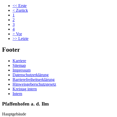
<<
Erste
<
Zurück
1
2
3
4
>
Vor
>>
Letzte
Footer
Karriere
Sitemap
Impressum
Datenschutzerklärung
Barrierefreiheitserklärung
Hinweisgeberschutzgesetz
Kreistag intern
Intern
Pfaffenhofen a. d. Ilm
Hauptgebäude