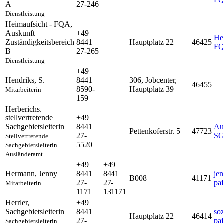
A
27-246
Dienstleistung
Heimaufsicht - FQA
,
Auskunft
+49
He
Zuständigkeitsbereich
8441
Hauptplatz 22
46425
FQ
B
27-265
Dienstleistung
+49
Hendriks
,
S.
8441
306, Jobcenter,
46455
8590-
Hauptplatz 39
Mitarbeiterin
159
Herberichs
,
stellvertretende
+49
Sachgebietsleiterin
8441
Au
Pettenkoferstr. 5
47723
27-
SG
Stellvertretende
5520
Sachgebietsleiterin
Ausländeramt
+49
+49
Hermann
,
Jenny
8441
8441
je
B008
41171
27-
27-
pa
Mitarbeiterin
1171
131171
Herrler
,
+49
Sachgebietsleiterin
8441
so
Hauptplatz 22
46414
27-
pa
Sachgebietsleiterin