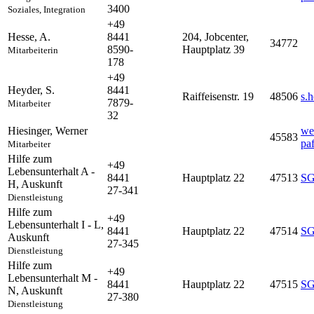
3400
Soziales, Integration
+49
Hesse
,
A.
8441
204, Jobcenter,
34772
8590-
Hauptplatz 39
Mitarbeiterin
178
+49
Heyder
,
S.
8441
Raiffeisenstr. 19
48506
s.
7879-
Mitarbeiter
32
Hiesinger
,
Werner
we
45583
pa
Mitarbeiter
Hilfe zum
+49
Lebensunterhalt A -
8441
Hauptplatz 22
47513
SG
H
,
Auskunft
27-341
Dienstleistung
Hilfe zum
+49
Lebensunterhalt I - L
,
8441
Hauptplatz 22
47514
SG
Auskunft
27-345
Dienstleistung
Hilfe zum
+49
Lebensunterhalt M -
8441
Hauptplatz 22
47515
SG
N
,
Auskunft
27-380
Dienstleistung