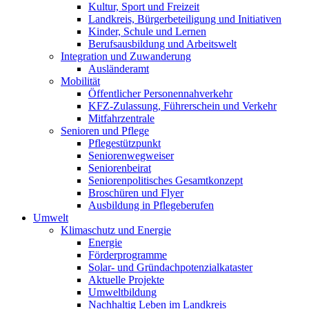
Kultur, Sport und Freizeit
Landkreis, Bürgerbeteiligung und Initiativen
Kinder, Schule und Lernen
Berufsausbildung und Arbeitswelt
Integration und Zuwanderung
Ausländeramt
Mobilität
Öffentlicher Personennahverkehr
KFZ-Zulassung, Führerschein und Verkehr
Mitfahrzentrale
Senioren und Pflege
Pflegestützpunkt
Seniorenwegweiser
Seniorenbeirat
Seniorenpolitisches Gesamtkonzept
Broschüren und Flyer
Ausbildung in Pflegeberufen
Umwelt
Klimaschutz und Energie
Energie
Förderprogramme
Solar- und Gründachpotenzialkataster
Aktuelle Projekte
Umweltbildung
Nachhaltig Leben im Landkreis