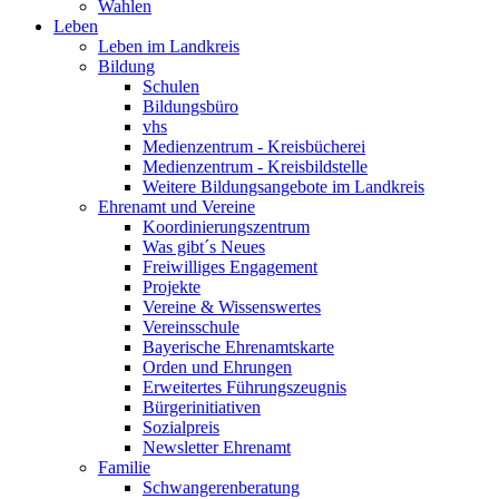
Wahlen
Leben
Leben im Landkreis
Bildung
Schulen
Bildungsbüro
vhs
Medienzentrum - Kreisbücherei
Medienzentrum - Kreisbildstelle
Weitere Bildungsangebote im Landkreis
Ehrenamt und Vereine
Koordinierungszentrum
Was gibt´s Neues
Freiwilliges Engagement
Projekte
Vereine & Wissenswertes
Vereinsschule
Bayerische Ehrenamtskarte
Orden und Ehrungen
Erweitertes Führungszeugnis
Bürgerinitiativen
Sozialpreis
Newsletter Ehrenamt
Familie
Schwangerenberatung