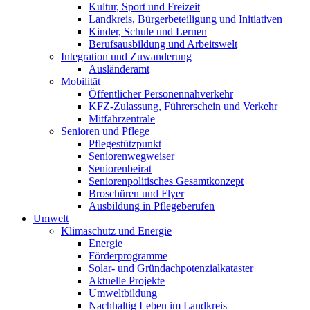
Kultur, Sport und Freizeit
Landkreis, Bürgerbeteiligung und Initiativen
Kinder, Schule und Lernen
Berufsausbildung und Arbeitswelt
Integration und Zuwanderung
Ausländeramt
Mobilität
Öffentlicher Personennahverkehr
KFZ-Zulassung, Führerschein und Verkehr
Mitfahrzentrale
Senioren und Pflege
Pflegestützpunkt
Seniorenwegweiser
Seniorenbeirat
Seniorenpolitisches Gesamtkonzept
Broschüren und Flyer
Ausbildung in Pflegeberufen
Umwelt
Klimaschutz und Energie
Energie
Förderprogramme
Solar- und Gründachpotenzialkataster
Aktuelle Projekte
Umweltbildung
Nachhaltig Leben im Landkreis