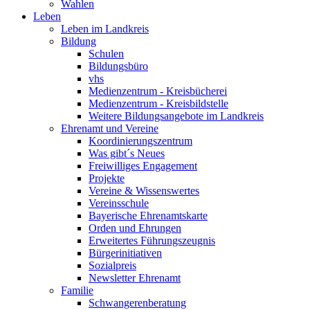
Wahlen
Leben
Leben im Landkreis
Bildung
Schulen
Bildungsbüro
vhs
Medienzentrum - Kreisbücherei
Medienzentrum - Kreisbildstelle
Weitere Bildungsangebote im Landkreis
Ehrenamt und Vereine
Koordinierungszentrum
Was gibt´s Neues
Freiwilliges Engagement
Projekte
Vereine & Wissenswertes
Vereinsschule
Bayerische Ehrenamtskarte
Orden und Ehrungen
Erweitertes Führungszeugnis
Bürgerinitiativen
Sozialpreis
Newsletter Ehrenamt
Familie
Schwangerenberatung