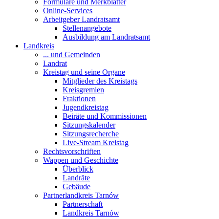
Formulare und Merkblätter
Online-Services
Arbeitgeber Landratsamt
Stellenangebote
Ausbildung am Landratsamt
Landkreis
... und Gemeinden
Landrat
Kreistag und seine Organe
Mitglieder des Kreistags
Kreisgremien
Fraktionen
Jugendkreistag
Beiräte und Kommissionen
Sitzungskalender
Sitzungsrecherche
Live-Stream Kreistag
Rechtsvorschriften
Wappen und Geschichte
Überblick
Landräte
Gebäude
Partnerlandkreis Tarnów
Partnerschaft
Landkreis Tarnów