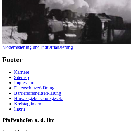
Modernisierung und Industrialisierung
Footer
Karriere
Sitemap
Impressum
Datenschutzerklärung
Barrierefreiheitserklärung
Hinweisgeberschutzgesetz
Kreistag intern
Intern
Pfaffenhofen a. d. Ilm