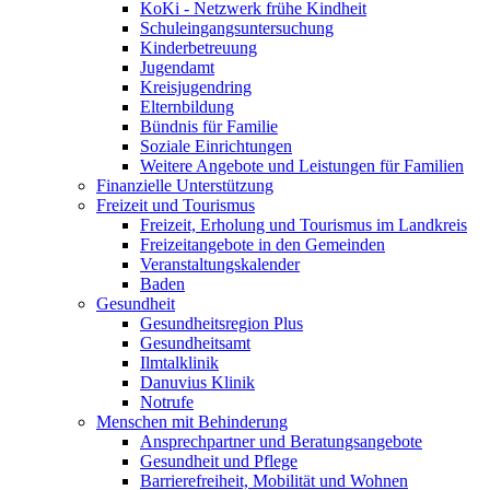
KoKi - Netzwerk frühe Kindheit
Schuleingangsuntersuchung
Kinderbetreuung
Jugendamt
Kreisjugendring
Elternbildung
Bündnis für Familie
Soziale Einrichtungen
Weitere Angebote und Leistungen für Familien
Finanzielle Unterstützung
Freizeit und Tourismus
Freizeit, Erholung und Tourismus im Landkreis
Freizeitangebote in den Gemeinden
Veranstaltungskalender
Baden
Gesundheit
Gesundheitsregion Plus
Gesundheitsamt
Ilmtalklinik
Danuvius Klinik
Notrufe
Menschen mit Behinderung
Ansprechpartner und Beratungsangebote
Gesundheit und Pflege
Barrierefreiheit, Mobilität und Wohnen