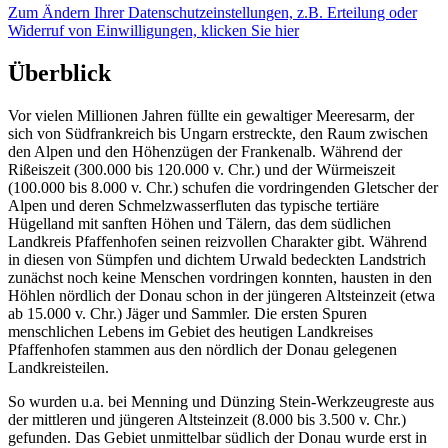
Zum Ändern Ihrer Datenschutzeinstellungen, z.B. Erteilung oder
Widerruf von Einwilligungen, klicken Sie hier
Überblick
Vor vielen Millionen Jahren füllte ein gewaltiger Meeresarm, der
sich von Südfrankreich bis Ungarn erstreckte, den Raum zwischen
den Alpen und den Höhenzügen der Frankenalb. Während der
Rißeiszeit (300.000 bis 120.000 v. Chr.) und der Würmeiszeit
(100.000 bis 8.000 v. Chr.) schufen die vordringenden Gletscher der
Alpen und deren Schmelzwasserfluten das typische tertiäre
Hügelland mit sanften Höhen und Tälern, das dem südlichen
Landkreis Pfaffenhofen seinen reizvollen Charakter gibt. Während
in diesen von Sümpfen und dichtem Urwald bedeckten Landstrich
zunächst noch keine Menschen vordringen konnten, hausten in den
Höhlen nördlich der Donau schon in der jüngeren Altsteinzeit (etwa
ab 15.000 v. Chr.) Jäger und Sammler. Die ersten Spuren
menschlichen Lebens im Gebiet des heutigen Landkreises
Pfaffenhofen stammen aus den nördlich der Donau gelegenen
Landkreisteilen.
So wurden u.a. bei Menning und Dünzing Stein-Werkzeugreste aus
der mittleren und jüngeren Altsteinzeit (8.000 bis 3.500 v. Chr.)
gefunden. Das Gebiet unmittelbar südlich der Donau wurde erst in