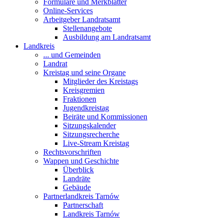
Formulare und Merkblätter
Online-Services
Arbeitgeber Landratsamt
Stellenangebote
Ausbildung am Landratsamt
Landkreis
... und Gemeinden
Landrat
Kreistag und seine Organe
Mitglieder des Kreistags
Kreisgremien
Fraktionen
Jugendkreistag
Beiräte und Kommissionen
Sitzungskalender
Sitzungsrecherche
Live-Stream Kreistag
Rechtsvorschriften
Wappen und Geschichte
Überblick
Landräte
Gebäude
Partnerlandkreis Tarnów
Partnerschaft
Landkreis Tarnów