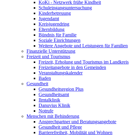
KoKi - Netzwerk frühe Kindheit
Schuleingangsuntersuchung
Kinderbetreuung
Jugendamt
Kreisjugendring
Elternbildung
Bündnis für Familie
Soziale Einrichtungen
Weitere Angebote und Leistungen für Familien
Finanzielle Unterstützung
Freizeit und Tourismus
Freizeit, Erholung und Tourismus im Landkreis
Freizeitangebote in den Gemeinden
Veranstaltungskalender
Baden
Gesundheit
Gesundheitsregion Plus
Gesundheitsamt
Ilmtalklinik
Danuvius Klinik
Notrufe
Menschen mit Behinderung
Ansprechpartner und Beratungsangebote
Gesundheit und Pflege
Barrierefreiheit, Mobilität und Wohnen