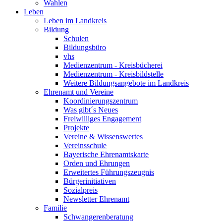
Wahlen
Leben
Leben im Landkreis
Bildung
Schulen
Bildungsbüro
vhs
Medienzentrum - Kreisbücherei
Medienzentrum - Kreisbildstelle
Weitere Bildungsangebote im Landkreis
Ehrenamt und Vereine
Koordinierungszentrum
Was gibt´s Neues
Freiwilliges Engagement
Projekte
Vereine & Wissenswertes
Vereinsschule
Bayerische Ehrenamtskarte
Orden und Ehrungen
Erweitertes Führungszeugnis
Bürgerinitiativen
Sozialpreis
Newsletter Ehrenamt
Familie
Schwangerenberatung