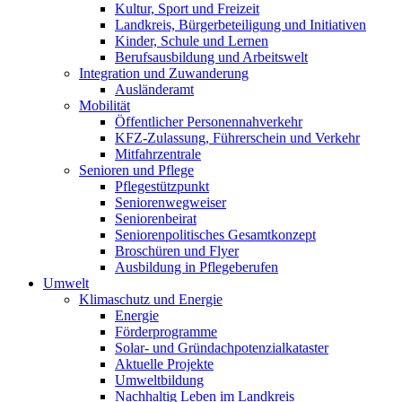
Kultur, Sport und Freizeit
Landkreis, Bürgerbeteiligung und Initiativen
Kinder, Schule und Lernen
Berufsausbildung und Arbeitswelt
Integration und Zuwanderung
Ausländeramt
Mobilität
Öffentlicher Personennahverkehr
KFZ-Zulassung, Führerschein und Verkehr
Mitfahrzentrale
Senioren und Pflege
Pflegestützpunkt
Seniorenwegweiser
Seniorenbeirat
Seniorenpolitisches Gesamtkonzept
Broschüren und Flyer
Ausbildung in Pflegeberufen
Umwelt
Klimaschutz und Energie
Energie
Förderprogramme
Solar- und Gründachpotenzialkataster
Aktuelle Projekte
Umweltbildung
Nachhaltig Leben im Landkreis