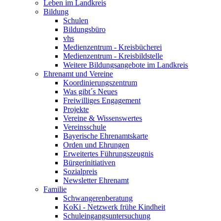
Leben im Landkreis
Bildung
Schulen
Bildungsbüro
vhs
Medienzentrum - Kreisbücherei
Medienzentrum - Kreisbildstelle
Weitere Bildungsangebote im Landkreis
Ehrenamt und Vereine
Koordinierungszentrum
Was gibt´s Neues
Freiwilliges Engagement
Projekte
Vereine & Wissenswertes
Vereinsschule
Bayerische Ehrenamtskarte
Orden und Ehrungen
Erweitertes Führungszeugnis
Bürgerinitiativen
Sozialpreis
Newsletter Ehrenamt
Familie
Schwangerenberatung
KoKi - Netzwerk frühe Kindheit
Schuleingangsuntersuchung