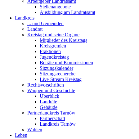
Arbeitgeber Landratsamt
Stellenangebote
Ausbildung am Landratsamt
Landkreis
... und Gemeinden
Landrat
Kreistag und seine Organe
Mitglieder des Kreistags
Kreisgremien
Fraktionen
Jugendkreistag
Beiräte und Kommissionen
Sitzungskalender
Sitzungsrecherche
Live-Stream Kreistag
Rechtsvorschriften
Wappen und Geschichte
Überblick
Landräte
Gebäude
Partnerlandkreis Tarnów
Partnerschaft
Landkreis Tarnów
Wahlen
Leben