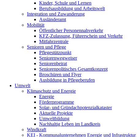
Kinder, Schule und Lernen
Berufsausbildung und Arbeitswelt
Integration und Zuwanderung
Ausländeramt
Mobilität
Öffentlicher Personennahverkehr
KFZ-Zulassung, Führerschein und Verkehr
Mitfahrzentrale
Senioren und Pflege
Pflegestützpunkt
Seniorenwegweiser
Seniorenbeirat
Seniorenpolitisches Gesamtkonzept
Broschüren und Flyer
Ausbildung in Pflegeberufen
Umwelt
Klimaschutz und Energie
Energie
Förderprogramme
Solar- und Gründachpotenzialkataster
Aktuelle Projekte
Umweltbildung
Nachhaltig Leben im Landkreis
Windkraft
KEI - Kommunalunternehmen Energie und Infrastruktu