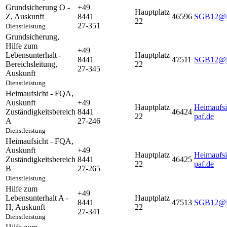
Grundsicherung O -
+49
Hauptplatz
Z
,
Auskunft
8441
46596
SGB12@la
22
27-351
Dienstleistung
Grundsicherung,
Hilfe zum
+49
Lebensunterhalt -
Hauptplatz
8441
47511
SGB12@la
Bereichsleitung
,
22
27-345
Auskunft
Dienstleistung
Heimaufsicht - FQA
,
Auskunft
+49
Hauptplatz
Heimaufs
Zuständigkeitsbereich
8441
46424
22
paf.de
A
27-246
Dienstleistung
Heimaufsicht - FQA
,
Auskunft
+49
Hauptplatz
Heimaufs
Zuständigkeitsbereich
8441
46425
22
paf.de
B
27-265
Dienstleistung
Hilfe zum
+49
Lebensunterhalt A -
Hauptplatz
8441
47513
SGB12@la
H
,
Auskunft
22
27-341
Dienstleistung