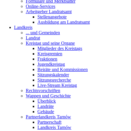
Formulare und Merkblätter
Online-Services
Arbeitgeber Landratsamt
Stellenangebote
Ausbildung am Landratsamt
Landkreis
... und Gemeinden
Landrat
Kreistag und seine Organe
Mitglieder des Kreistags
Kreisgremien
Fraktionen
Jugendkreistag
Beiräte und Kommissionen
Sitzungskalender
Sitzungsrecherche
Live-Stream Kreistag
Rechtsvorschriften
Wappen und Geschichte
Überblick
Landräte
Gebäude
Partnerlandkreis Tarnów
Partnerschaft
Landkreis Tarnów