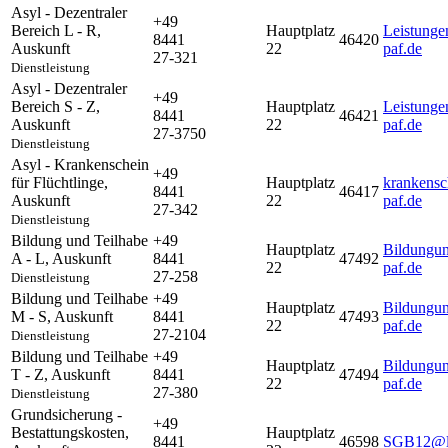
Asyl - Dezentraler
+49
Bereich L - R
,
Hauptplatz
Leistunge
8441
46420
Auskunft
22
paf.de
27-321
Dienstleistung
Asyl - Dezentraler
+49
Bereich S - Z
,
Hauptplatz
Leistunge
8441
46421
Auskunft
22
paf.de
27-3750
Dienstleistung
Asyl - Krankenschein
+49
für Flüchtlinge
,
Hauptplatz
krankensc
8441
46417
Auskunft
22
paf.de
27-342
Dienstleistung
Bildung und Teilhabe
+49
Hauptplatz
Bildungun
A - L
,
Auskunft
8441
47492
22
paf.de
27-258
Dienstleistung
Bildung und Teilhabe
+49
Hauptplatz
Bildungun
M - S
,
Auskunft
8441
47493
22
paf.de
27-2104
Dienstleistung
Bildung und Teilhabe
+49
Hauptplatz
Bildungun
T - Z
,
Auskunft
8441
47494
22
paf.de
27-380
Dienstleistung
Grundsicherung -
+49
Bestattungskosten
,
Hauptplatz
8441
46598
SGB12@la