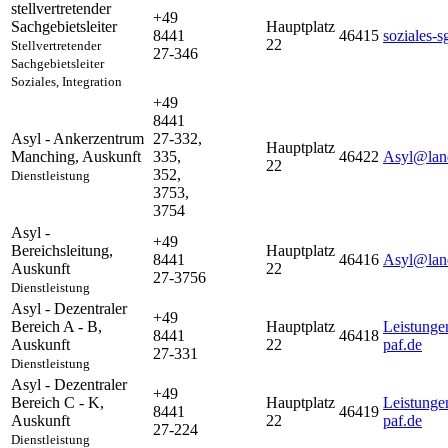
stellvertretender
+49
Sachgebietsleiter
Hauptplatz
8441
46415
soziales-
22
Stellvertretender
27-346
Sachgebietsleiter
Soziales, Integration
+49
8441
Asyl - Ankerzentrum
27-332,
Hauptplatz
Manching
,
Auskunft
335,
46422
Asyl@land
22
352,
Dienstleistung
3753,
3754
Asyl -
+49
Bereichsleitung
,
Hauptplatz
8441
46416
Asyl@land
Auskunft
22
27-3756
Dienstleistung
Asyl - Dezentraler
+49
Bereich A - B
,
Hauptplatz
Leistunge
8441
46418
Auskunft
22
paf.de
27-331
Dienstleistung
Asyl - Dezentraler
+49
Bereich C - K
,
Hauptplatz
Leistunge
8441
46419
Auskunft
22
paf.de
27-224
Dienstleistung