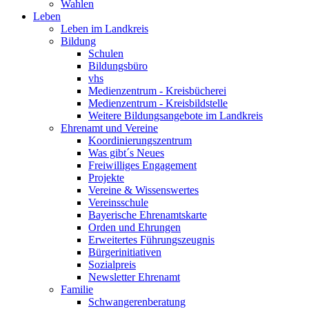
Wahlen
Leben
Leben im Landkreis
Bildung
Schulen
Bildungsbüro
vhs
Medienzentrum - Kreisbücherei
Medienzentrum - Kreisbildstelle
Weitere Bildungsangebote im Landkreis
Ehrenamt und Vereine
Koordinierungszentrum
Was gibt´s Neues
Freiwilliges Engagement
Projekte
Vereine & Wissenswertes
Vereinsschule
Bayerische Ehrenamtskarte
Orden und Ehrungen
Erweitertes Führungszeugnis
Bürgerinitiativen
Sozialpreis
Newsletter Ehrenamt
Familie
Schwangerenberatung