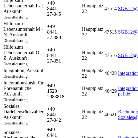
Hilfe zum
+49
Lebensunterhalt I - L
,
Hauptplatz
8441
47514
SGB12@la
Auskunft
22
27-345
Dienstleistung
Hilfe zum
+49
Lebensunterhalt M -
Hauptplatz
8441
47515
SGB12@la
N
,
Auskunft
22
27-380
Dienstleistung
Hilfe zum
+49
Lebensunterhalt O -
Hauptplatz
8441
47516
SGB12@la
Z
,
Auskunft
22
27-351
Dienstleistung
Integration
,
Auskunft
Hauptplatz
46428
Integrati
22
Dienstleistung
Integrationslotsin für
+49
Ehrenamtliche
,
Hauptplatz
Integrati
1520
46429
Auskunft
22
paf.de
2983818
Dienstleistung
Soziales -
+49
Darlehensrückzahler
,
Hauptplatz
Rechnungs
8441
46621
Auskunft
22
Soziales@
27-342
Dienstleistung
+49
Soziales -
8441
Rechnungsstelle
,
Hauptplatz
Rechnungs