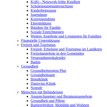
KoKi - Netzwerk frühe Kindheit
Schuleingangsuntersuchung
Kinderbetreuung
Jugendamt
Kreisjugendring
Elternbildung
Bündnis für Familie
Soziale Einrichtungen
Weitere Angebote und Leistungen für Familien
Finanzielle Unterstützung
Freizeit und Tourismus
Freizeit, Erholung und Tourismus im Landkreis
Freizeitangebote in den Gemeinden
Veranstaltungskalender
Baden
Gesundheit
Gesundheitsregion Plus
Gesundheitsamt
Ilmtalklinik
Danuvius Klinik
Notrufe
Menschen mit Behinderung
Ansprechpartner und Beratungsangebote
Gesundheit und Pflege
Barrierefreiheit, Mobilität und Wohnen