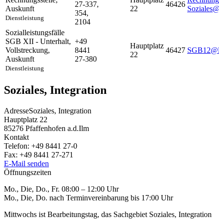
27-337,
46426
Auskunft
22
Soziales@
354,
Dienstleistung
2104
Sozialleistungsfälle
SGB XII - Unterhalt,
+49
Hauptplatz
Vollstreckung
,
8441
46427
SGB12@la
22
Auskunft
27-380
Dienstleistung
Soziales, Integration
Adresse
Soziales, Integration
Hauptplatz 22
85276
Pfaffenhofen a.d.Ilm
Kontakt
Telefon:
+49 8441 27-0
Fax:
+49 8441 27-271
E-Mail senden
Öffnungszeiten
Mo., Die, Do., Fr. 08:00 – 12:00 Uhr
Mo., Die, Do. nach Terminvereinbarung bis 17:00 Uhr
Mittwochs ist Bearbeitungstag, das Sachgebiet Soziales, Integration