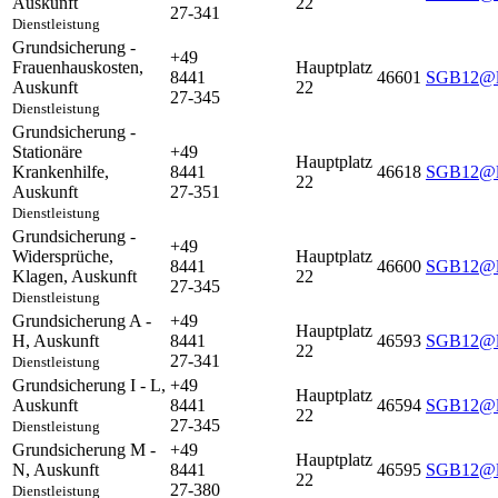
Auskunft
22
27-341
Dienstleistung
Grundsicherung -
+49
Frauenhauskosten
,
Hauptplatz
8441
46601
SGB12@la
Auskunft
22
27-345
Dienstleistung
Grundsicherung -
Stationäre
+49
Hauptplatz
Krankenhilfe
,
8441
46618
SGB12@la
22
Auskunft
27-351
Dienstleistung
Grundsicherung -
+49
Widersprüche,
Hauptplatz
8441
46600
SGB12@la
Klagen
,
Auskunft
22
27-345
Dienstleistung
Grundsicherung A -
+49
Hauptplatz
H
,
Auskunft
8441
46593
SGB12@la
22
27-341
Dienstleistung
Grundsicherung I - L
,
+49
Hauptplatz
Auskunft
8441
46594
SGB12@la
22
27-345
Dienstleistung
Grundsicherung M -
+49
Hauptplatz
N
,
Auskunft
8441
46595
SGB12@la
22
27-380
Dienstleistung