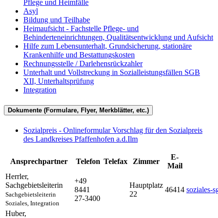
Pflege und Heimfälle
Asyl
Bildung und Teilhabe
Heimaufsicht - Fachstelle Pflege- und
Behinderteneinrichtungen, Qualitätsentwicklung und Aufsicht
Hilfe zum Lebensunterhalt, Grundsicherung, stationäre
Krankenhilfe und Bestattungskosten
Rechnungsstelle / Darlehensrückzahler
Unterhalt und Vollstreckung in Sozialleistungsfällen SGB
XII, Unterhaltsprüfung
Integration
Dokumente (Formulare, Flyer, Merkblätter, etc.)
Sozialpreis - Onlineformular Vorschlag für den Sozialpreis
des Landkreises Pfaffenhofen a.d.Ilm
E-
Ansprechpartner
Telefon
Telefax
Zimmer
Mail
Herrler
,
+49
Sachgebietsleiterin
Hauptplatz
8441
46414
soziales-
22
Sachgebietsleiterin
27-3400
Soziales, Integration
Huber
,