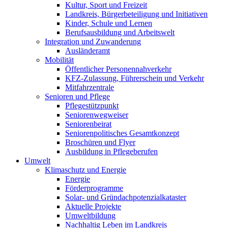
Kultur, Sport und Freizeit
Landkreis, Bürgerbeteiligung und Initiativen
Kinder, Schule und Lernen
Berufsausbildung und Arbeitswelt
Integration und Zuwanderung
Ausländeramt
Mobilität
Öffentlicher Personennahverkehr
KFZ-Zulassung, Führerschein und Verkehr
Mitfahrzentrale
Senioren und Pflege
Pflegestützpunkt
Seniorenwegweiser
Seniorenbeirat
Seniorenpolitisches Gesamtkonzept
Broschüren und Flyer
Ausbildung in Pflegeberufen
Umwelt
Klimaschutz und Energie
Energie
Förderprogramme
Solar- und Gründachpotenzialkataster
Aktuelle Projekte
Umweltbildung
Nachhaltig Leben im Landkreis