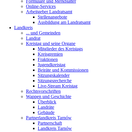
Formulare und Merkblätter
Online-Services
Arbeitgeber Landratsamt
Stellenangebote
Ausbildung am Landratsamt
Landkreis
... und Gemeinden
Landrat
Kreistag und seine Organe
Mitglieder des Kreistags
Kreisgremien
Fraktionen
Jugendkreistag
Beiräte und Kommissionen
Sitzungskalender
Sitzungsrecherche
Live-Stream Kreistag
Rechtsvorschriften
Wappen und Geschichte
Überblick
Landräte
Gebäude
Partnerlandkreis Tarnów
Partnerschaft
Landkreis Tarnów