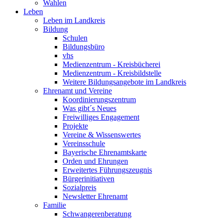
Wahlen
Leben
Leben im Landkreis
Bildung
Schulen
Bildungsbüro
vhs
Medienzentrum - Kreisbücherei
Medienzentrum - Kreisbildstelle
Weitere Bildungsangebote im Landkreis
Ehrenamt und Vereine
Koordinierungszentrum
Was gibt´s Neues
Freiwilliges Engagement
Projekte
Vereine & Wissenswertes
Vereinsschule
Bayerische Ehrenamtskarte
Orden und Ehrungen
Erweitertes Führungszeugnis
Bürgerinitiativen
Sozialpreis
Newsletter Ehrenamt
Familie
Schwangerenberatung