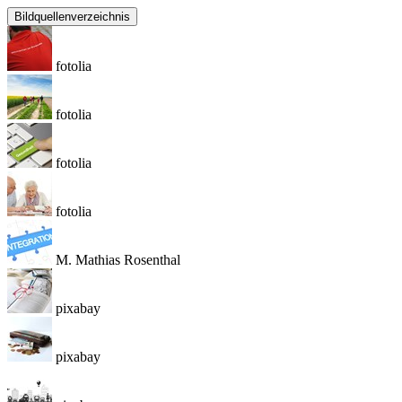
Bildquellenverzeichnis
fotolia
fotolia
fotolia
fotolia
M. Mathias Rosenthal
pixabay
pixabay