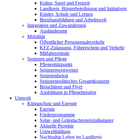
Kultur, Sport und Freizeit
Landkreis, Bürgerbeteiligung und Initiativen
Kinder, Schule und Lernen
Berufsausbildung und Arbeitswelt
Integration und Zuwanderung
Ausländeramt
Mobilität
Öffentlicher Personennahverkehr
KFZ-Zulassung, Führerschein und Verkehr
Mitfahrzentrale
Senioren und Pflege
Pflegestützpunkt
Seniorenwegweiser
Seniorenbeirat
Seniorenpolitisches Gesamtkonzept
Broschüren und Flyer
Ausbildung in Pflegeberufen
Umwelt
Klimaschutz und Energie
Energie
Förderprogramme
Solar- und Gründachpotenzialkataster
Aktuelle Projekte
Umweltbildung
Nachhaltig Leben im Landkreis