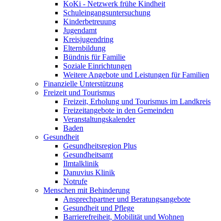
KoKi - Netzwerk frühe Kindheit
Schuleingangsuntersuchung
Kinderbetreuung
Jugendamt
Kreisjugendring
Elternbildung
Bündnis für Familie
Soziale Einrichtungen
Weitere Angebote und Leistungen für Familien
Finanzielle Unterstützung
Freizeit und Tourismus
Freizeit, Erholung und Tourismus im Landkreis
Freizeitangebote in den Gemeinden
Veranstaltungskalender
Baden
Gesundheit
Gesundheitsregion Plus
Gesundheitsamt
Ilmtalklinik
Danuvius Klinik
Notrufe
Menschen mit Behinderung
Ansprechpartner und Beratungsangebote
Gesundheit und Pflege
Barrierefreiheit, Mobilität und Wohnen