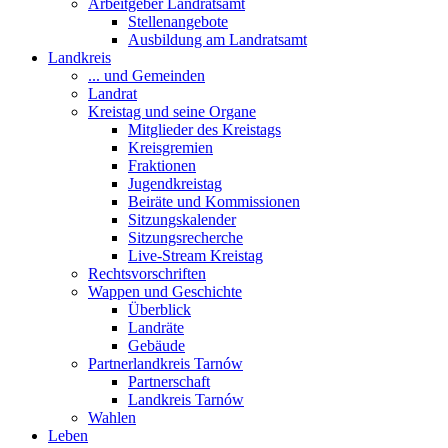
Arbeitgeber Landratsamt
Stellenangebote
Ausbildung am Landratsamt
Landkreis
... und Gemeinden
Landrat
Kreistag und seine Organe
Mitglieder des Kreistags
Kreisgremien
Fraktionen
Jugendkreistag
Beiräte und Kommissionen
Sitzungskalender
Sitzungsrecherche
Live-Stream Kreistag
Rechtsvorschriften
Wappen und Geschichte
Überblick
Landräte
Gebäude
Partnerlandkreis Tarnów
Partnerschaft
Landkreis Tarnów
Wahlen
Leben