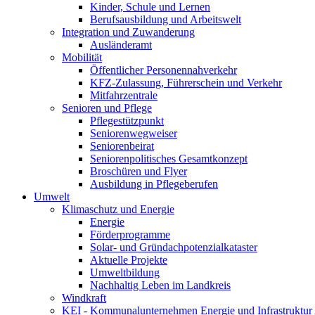
Kinder, Schule und Lernen
Berufsausbildung und Arbeitswelt
Integration und Zuwanderung
Ausländeramt
Mobilität
Öffentlicher Personennahverkehr
KFZ-Zulassung, Führerschein und Verkehr
Mitfahrzentrale
Senioren und Pflege
Pflegestützpunkt
Seniorenwegweiser
Seniorenbeirat
Seniorenpolitisches Gesamtkonzept
Broschüren und Flyer
Ausbildung in Pflegeberufen
Umwelt
Klimaschutz und Energie
Energie
Förderprogramme
Solar- und Gründachpotenzialkataster
Aktuelle Projekte
Umweltbildung
Nachhaltig Leben im Landkreis
Windkraft
KEI - Kommunalunternehmen Energie und Infrastruktu