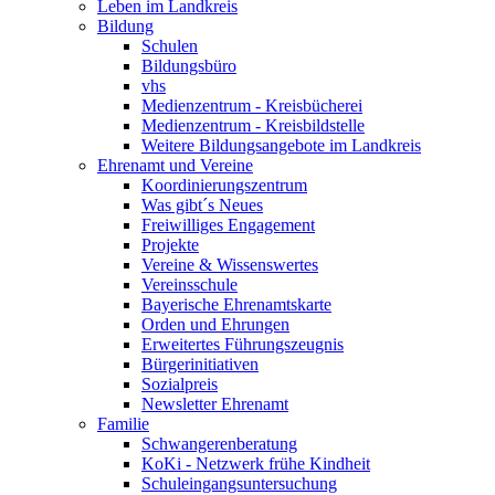
Leben im Landkreis
Bildung
Schulen
Bildungsbüro
vhs
Medienzentrum - Kreisbücherei
Medienzentrum - Kreisbildstelle
Weitere Bildungsangebote im Landkreis
Ehrenamt und Vereine
Koordinierungszentrum
Was gibt´s Neues
Freiwilliges Engagement
Projekte
Vereine & Wissenswertes
Vereinsschule
Bayerische Ehrenamtskarte
Orden und Ehrungen
Erweitertes Führungszeugnis
Bürgerinitiativen
Sozialpreis
Newsletter Ehrenamt
Familie
Schwangerenberatung
KoKi - Netzwerk frühe Kindheit
Schuleingangsuntersuchung