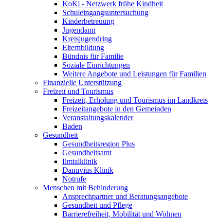
KoKi - Netzwerk frühe Kindheit
Schuleingangsuntersuchung
Kinderbetreuung
Jugendamt
Kreisjugendring
Elternbildung
Bündnis für Familie
Soziale Einrichtungen
Weitere Angebote und Leistungen für Familien
Finanzielle Unterstützung
Freizeit und Tourismus
Freizeit, Erholung und Tourismus im Landkreis
Freizeitangebote in den Gemeinden
Veranstaltungskalender
Baden
Gesundheit
Gesundheitsregion Plus
Gesundheitsamt
Ilmtalklinik
Danuvius Klinik
Notrufe
Menschen mit Behinderung
Ansprechpartner und Beratungsangebote
Gesundheit und Pflege
Barrierefreiheit, Mobilität und Wohnen