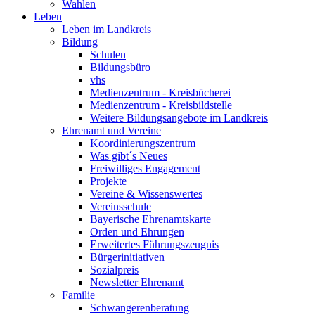
Wahlen
Leben
Leben im Landkreis
Bildung
Schulen
Bildungsbüro
vhs
Medienzentrum - Kreisbücherei
Medienzentrum - Kreisbildstelle
Weitere Bildungsangebote im Landkreis
Ehrenamt und Vereine
Koordinierungszentrum
Was gibt´s Neues
Freiwilliges Engagement
Projekte
Vereine & Wissenswertes
Vereinsschule
Bayerische Ehrenamtskarte
Orden und Ehrungen
Erweitertes Führungszeugnis
Bürgerinitiativen
Sozialpreis
Newsletter Ehrenamt
Familie
Schwangerenberatung