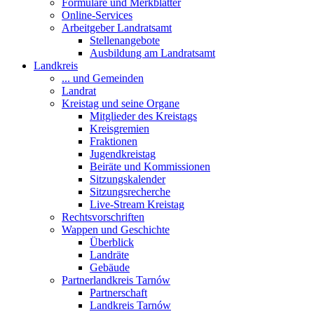
Formulare und Merkblätter
Online-Services
Arbeitgeber Landratsamt
Stellenangebote
Ausbildung am Landratsamt
Landkreis
... und Gemeinden
Landrat
Kreistag und seine Organe
Mitglieder des Kreistags
Kreisgremien
Fraktionen
Jugendkreistag
Beiräte und Kommissionen
Sitzungskalender
Sitzungsrecherche
Live-Stream Kreistag
Rechtsvorschriften
Wappen und Geschichte
Überblick
Landräte
Gebäude
Partnerlandkreis Tarnów
Partnerschaft
Landkreis Tarnów