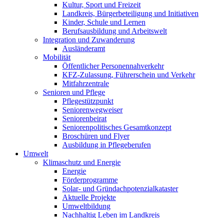
Kultur, Sport und Freizeit
Landkreis, Bürgerbeteiligung und Initiativen
Kinder, Schule und Lernen
Berufsausbildung und Arbeitswelt
Integration und Zuwanderung
Ausländeramt
Mobilität
Öffentlicher Personennahverkehr
KFZ-Zulassung, Führerschein und Verkehr
Mitfahrzentrale
Senioren und Pflege
Pflegestützpunkt
Seniorenwegweiser
Seniorenbeirat
Seniorenpolitisches Gesamtkonzept
Broschüren und Flyer
Ausbildung in Pflegeberufen
Umwelt
Klimaschutz und Energie
Energie
Förderprogramme
Solar- und Gründachpotenzialkataster
Aktuelle Projekte
Umweltbildung
Nachhaltig Leben im Landkreis