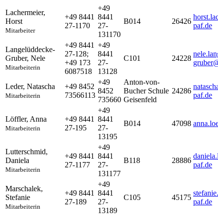
+49
Lachermeier
,
+49 8441
8441
horst.l
Horst
B014
26426
27-1170
27-
paf.de
Mitarbeiter
131170
+49 8441
+49
Langelüddecke-
27-128;
8441
nele.la
Gruber
,
Nele
C101
24228
+49 173
27-
gruber@
Mitarbeiterin
6087518
13128
+49
Anton-von-
Leder
,
Natascha
+49 8452
natasch
8452
Bucher Schule
24286
73566113
paf.de
Mitarbeiterin
735660
Geisenfeld
+49
Löffler
,
Anna
+49 8441
8441
B014
47098
anna.lo
27-195
27-
Mitarbeiterin
13195
+49
Lutterschmid
,
+49 8441
8441
daniela
Daniela
B118
28886
27-1177
27-
paf.de
Mitarbeiterin
131177
+49
Marschalek
,
+49 8441
8441
stefani
Stefanie
C105
45175
27-189
27-
paf.de
Mitarbeiterin
13189