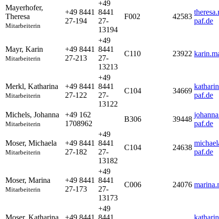
+49
Mayerhofer
,
+49 8441
8441
theresa
Theresa
F002
42583
27-194
27-
paf.de
Mitarbeiterin
13194
+49
Mayr
,
Karin
+49 8441
8441
C110
23922
karin.m
27-213
27-
Mitarbeiterin
13213
+49
Merkl
,
Katharina
+49 8441
8441
kathari
C104
34669
27-122
27-
paf.de
Mitarbeiterin
13122
Michels
,
Johanna
+49 162
johanna
B306
39448
1708962
paf.de
Mitarbeiterin
+49
Moser
,
Michaela
+49 8441
8441
michael
C104
24638
27-182
27-
paf.de
Mitarbeiterin
13182
+49
Moser
,
Marina
+49 8441
8441
C006
24076
marina.
27-173
27-
Mitarbeiterin
13173
+49
Moser
,
Katharina
+49 8441
8441
kathari