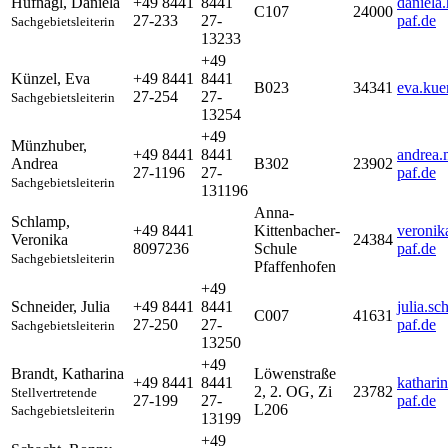
Hufnagl
,
Daniela
+49 8441
8441
daniela
C107
24000
27-233
27-
paf.de
Sachgebietsleiterin
13233
+49
Künzel
,
Eva
+49 8441
8441
B023
34341
eva.kue
27-254
27-
Sachgebietsleiterin
13254
+49
Münzhuber
,
+49 8441
8441
andrea.
Andrea
B302
23902
27-1196
27-
paf.de
Sachgebietsleiterin
131196
Anna-
Schlamp
,
+49 8441
Kittenbacher-
veronik
Veronika
24384
8097236
Schule
paf.de
Sachgebietsleiterin
Pfaffenhofen
+49
Schneider
,
Julia
+49 8441
8441
julia.s
C007
41631
27-250
27-
paf.de
Sachgebietsleiterin
13250
+49
Brandt
,
Katharina
Löwenstraße
+49 8441
8441
kathari
2, 2. OG, Zi
23782
Stellvertretende
27-199
27-
paf.de
L206
Sachgebietsleiterin
13199
+49