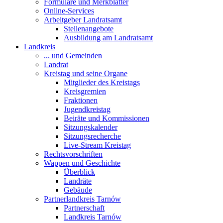
Formulare und Merkblätter
Online-Services
Arbeitgeber Landratsamt
Stellenangebote
Ausbildung am Landratsamt
Landkreis
... und Gemeinden
Landrat
Kreistag und seine Organe
Mitglieder des Kreistags
Kreisgremien
Fraktionen
Jugendkreistag
Beiräte und Kommissionen
Sitzungskalender
Sitzungsrecherche
Live-Stream Kreistag
Rechtsvorschriften
Wappen und Geschichte
Überblick
Landräte
Gebäude
Partnerlandkreis Tarnów
Partnerschaft
Landkreis Tarnów