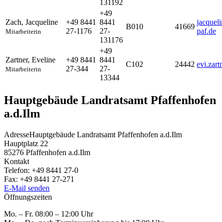
131192
+49
Zach
,
Jacqueline
+49 8441
8441
jacquel
B010
41669
27-1176
27-
paf.de
Mitarbeiterin
131176
+49
Zartner
,
Eveline
+49 8441
8441
C102
24442
evi.zar
27-344
27-
Mitarbeiterin
13344
Hauptgebäude Landratsamt Pfaffenhofen
a.d.Ilm
Adresse
Hauptgebäude Landratsamt Pfaffenhofen a.d.Ilm
Hauptplatz 22
85276
Pfaffenhofen a.d.Ilm
Kontakt
Telefon:
+49 8441 27-0
Fax:
+49 8441 27-271
E-Mail senden
Öffnungszeiten
Mo. – Fr. 08:00 – 12:00 Uhr