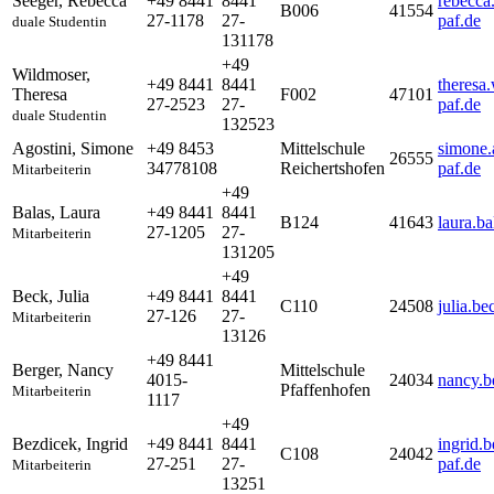
Seeger
,
Rebecca
+49 8441
8441
rebecca
B006
41554
27-1178
27-
paf.de
duale Studentin
131178
+49
Wildmoser
,
+49 8441
8441
theresa
Theresa
F002
47101
27-2523
27-
paf.de
duale Studentin
132523
Agostini
,
Simone
+49 8453
Mittelschule
simone.
26555
34778108
Reichertshofen
paf.de
Mitarbeiterin
+49
Balas
,
Laura
+49 8441
8441
B124
41643
laura.b
27-1205
27-
Mitarbeiterin
131205
+49
Beck
,
Julia
+49 8441
8441
C110
24508
julia.b
27-126
27-
Mitarbeiterin
13126
+49 8441
Berger
,
Nancy
Mittelschule
4015-
24034
nancy.b
Pfaffenhofen
Mitarbeiterin
1117
+49
Bezdicek
,
Ingrid
+49 8441
8441
ingrid.
C108
24042
27-251
27-
paf.de
Mitarbeiterin
13251