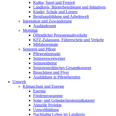
Kultur, Sport und Freizeit
Landkreis, Bürgerbeteiligung und Initiativen
Kinder, Schule und Lernen
Berufsausbildung und Arbeitswelt
Integration und Zuwanderung
Ausländeramt
Mobilität
Öffentlicher Personennahverkehr
KFZ-Zulassung, Führerschein und Verkehr
Mitfahrzentrale
Senioren und Pflege
Pflegestützpunkt
Seniorenwegweiser
Seniorenbeirat
Seniorenpolitisches Gesamtkonzept
Broschüren und Flyer
Ausbildung in Pflegeberufen
Umwelt
Klimaschutz und Energie
Energie
Förderprogramme
Solar- und Gründachpotenzialkataster
Aktuelle Projekte
Umweltbildung
Nachhaltig Leben im Landkreis