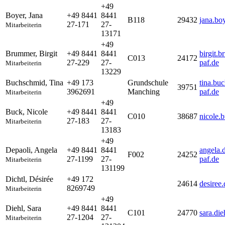
+49
Boyer
,
Jana
+49 8441
8441
B118
29432
jana.bo
27-171
27-
Mitarbeiterin
13171
+49
Brummer
,
Birgit
+49 8441
8441
birgit.
C013
24172
27-229
27-
paf.de
Mitarbeiterin
13229
Buchschmid
,
Tina
+49 173
Grundschule
tina.bu
39751
3962691
Manching
paf.de
Mitarbeiterin
+49
Buck
,
Nicole
+49 8441
8441
C010
38687
nicole.
27-183
27-
Mitarbeiterin
13183
+49
Depaoli
,
Angela
+49 8441
8441
angela.
F002
24252
27-1199
27-
paf.de
Mitarbeiterin
131199
Dichtl
,
Désirée
+49 172
24614
desiree
8269749
Mitarbeiterin
+49
Diehl
,
Sara
+49 8441
8441
C101
24770
sara.di
27-1204
27-
Mitarbeiterin