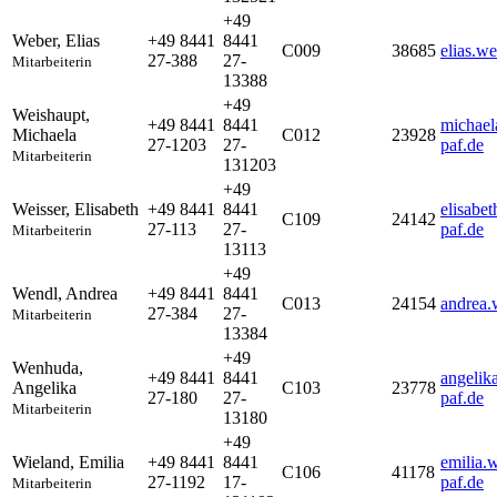
+49
Weber
,
Elias
+49 8441
8441
C009
38685
elias.w
27-388
27-
Mitarbeiterin
13388
+49
Weishaupt
,
+49 8441
8441
michael
Michaela
C012
23928
27-1203
27-
paf.de
Mitarbeiterin
131203
+49
Weisser
,
Elisabeth
+49 8441
8441
elisabe
C109
24142
27-113
27-
paf.de
Mitarbeiterin
13113
+49
Wendl
,
Andrea
+49 8441
8441
C013
24154
andrea.
27-384
27-
Mitarbeiterin
13384
+49
Wenhuda
,
+49 8441
8441
angelik
Angelika
C103
23778
27-180
27-
paf.de
Mitarbeiterin
13180
+49
Wieland
,
Emilia
+49 8441
8441
emilia.
C106
41178
27-1192
17-
paf.de
Mitarbeiterin