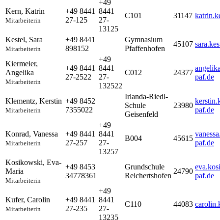
+49
Kern
,
Katrin
+49 8441
8441
C101
31147
katrin.
27-125
27-
Mitarbeiterin
13125
Kestel
,
Sara
+49 8441
Gymnasium
45107
sara.ke
898152
Pfaffenhofen
Mitarbeiterin
+49
Kiermeier
,
+49 8441
8441
angelik
Angelika
C012
24377
27-2522
27-
paf.de
Mitarbeiterin
132522
Irlanda-Riedl-
Klementz
,
Kerstin
+49 8452
kerstin
Schule
23980
7355022
paf.de
Mitarbeiterin
Geisenfeld
+49
Konrad
,
Vanessa
+49 8441
8441
vanessa
B004
45615
27-257
27-
paf.de
Mitarbeiterin
13257
Kosikowski
,
Eva-
+49 8453
Grundschule
eva.kos
Maria
24790
34778361
Reichertshofen
paf.de
Mitarbeiterin
+49
Kufer
,
Carolin
+49 8441
8441
C110
44083
carolin
27-235
27-
Mitarbeiterin
13235