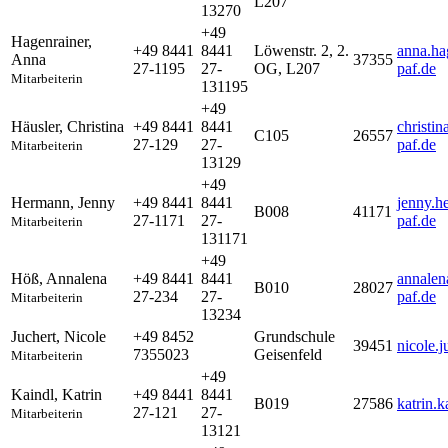
L207
13270
+49
Hagenrainer
,
+49 8441
8441
Löwenstr. 2, 2.
anna.ha
Anna
37355
27-1195
27-
OG, L207
paf.de
Mitarbeiterin
131195
+49
Häusler
,
Christina
+49 8441
8441
christi
C105
26557
27-129
27-
paf.de
Mitarbeiterin
13129
+49
Hermann
,
Jenny
+49 8441
8441
jenny.h
B008
41171
27-1171
27-
paf.de
Mitarbeiterin
131171
+49
Höß
,
Annalena
+49 8441
8441
annalen
B010
28027
27-234
27-
paf.de
Mitarbeiterin
13234
Juchert
,
Nicole
+49 8452
Grundschule
39451
nicole.
7355023
Geisenfeld
Mitarbeiterin
+49
Kaindl
,
Katrin
+49 8441
8441
B019
27586
katrin.
27-121
27-
Mitarbeiterin
13121