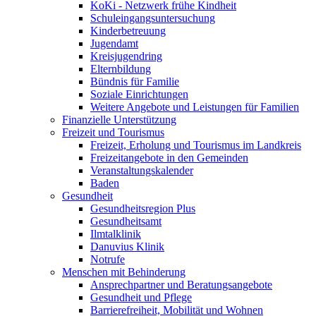
KoKi - Netzwerk frühe Kindheit
Schuleingangsuntersuchung
Kinderbetreuung
Jugendamt
Kreisjugendring
Elternbildung
Bündnis für Familie
Soziale Einrichtungen
Weitere Angebote und Leistungen für Familien
Finanzielle Unterstützung
Freizeit und Tourismus
Freizeit, Erholung und Tourismus im Landkreis
Freizeitangebote in den Gemeinden
Veranstaltungskalender
Baden
Gesundheit
Gesundheitsregion Plus
Gesundheitsamt
Ilmtalklinik
Danuvius Klinik
Notrufe
Menschen mit Behinderung
Ansprechpartner und Beratungsangebote
Gesundheit und Pflege
Barrierefreiheit, Mobilität und Wohnen