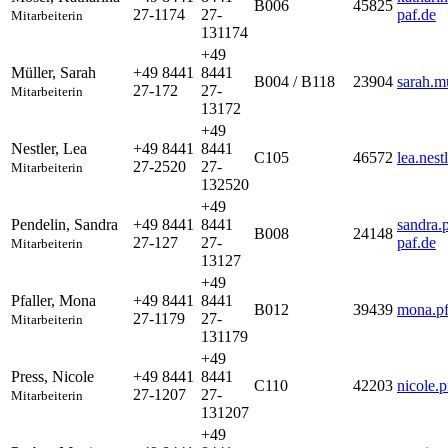
B006
45825
27-1174
27-
paf.de
Mitarbeiterin
131174
+49
Müller
,
Sarah
+49 8441
8441
B004 / B118
23904
sarah.m
27-172
27-
Mitarbeiterin
13172
+49
Nestler
,
Lea
+49 8441
8441
C105
46572
lea.nes
27-2520
27-
Mitarbeiterin
132520
+49
Pendelin
,
Sandra
+49 8441
8441
sandra.
B008
24148
27-127
27-
paf.de
Mitarbeiterin
13127
+49
Pfaller
,
Mona
+49 8441
8441
B012
39439
mona.pf
27-1179
27-
Mitarbeiterin
131179
+49
Press
,
Nicole
+49 8441
8441
C110
42203
nicole.
27-1207
27-
Mitarbeiterin
131207
+49