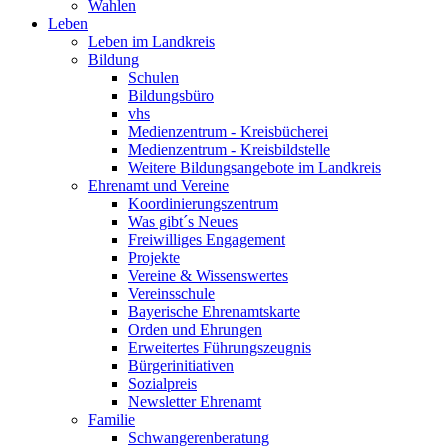
Wahlen
Leben
Leben im Landkreis
Bildung
Schulen
Bildungsbüro
vhs
Medienzentrum - Kreisbücherei
Medienzentrum - Kreisbildstelle
Weitere Bildungsangebote im Landkreis
Ehrenamt und Vereine
Koordinierungszentrum
Was gibt´s Neues
Freiwilliges Engagement
Projekte
Vereine & Wissenswertes
Vereinsschule
Bayerische Ehrenamtskarte
Orden und Ehrungen
Erweitertes Führungszeugnis
Bürgerinitiativen
Sozialpreis
Newsletter Ehrenamt
Familie
Schwangerenberatung