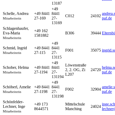
13187
+49
Schelle
,
Andrea
+49 8441
8441
andrea.
C012
24102
27-169
27-
paf.de
Mitarbeiterin
13169
Schlagenhaufer
,
+49 162
Eva-Maria
B306
39444
Elternb
1581882
Mitarbeiterin
+49
Schmid
,
Ingrid
+49 8441
8441
F001
35075
ingrid.
27-115
27-
Mitarbeiterin
13115
+49
Löwenstraße
Schober
,
Helma
+49 8441
8441
helma.s
2, 2. OG, Zi
24720
27-1194
27-
paf.de
Mitarbeiterin
L207
131194
+49
Schöberl
,
Amelie
+49 8441
8441
amelie.
F002
32904
27-1198
27-
paf.de
Mitarbeiterin
131198
Schönfelder-
+49 173
Mittelschule
inge.sc
Lechner
,
Inge
24024
8644571
Manching
lechner
Mitarbeiterin