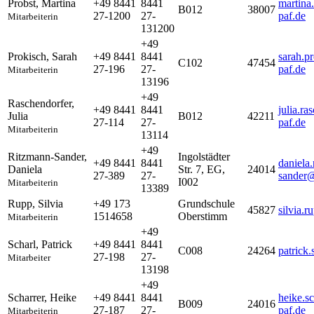
Probst
,
Martina
+49 8441
8441
martina
B012
38007
27-1200
27-
paf.de
Mitarbeiterin
131200
+49
Prokisch
,
Sarah
+49 8441
8441
sarah.p
C102
47454
27-196
27-
paf.de
Mitarbeiterin
13196
+49
Raschendorfer
,
+49 8441
8441
julia.r
Julia
B012
42211
27-114
27-
paf.de
Mitarbeiterin
13114
+49
Ritzmann-Sander
,
Ingolstädter
+49 8441
8441
daniela
Daniela
Str. 7, EG,
24014
27-389
27-
sander@
I002
Mitarbeiterin
13389
Rupp
,
Silvia
+49 173
Grundschule
45827
silvia.
1514658
Oberstimm
Mitarbeiterin
+49
Scharl
,
Patrick
+49 8441
8441
C008
24264
patrick
27-198
27-
Mitarbeiter
13198
+49
Scharrer
,
Heike
+49 8441
8441
heike.s
B009
24016
27-187
27-
paf.de
Mitarbeiterin