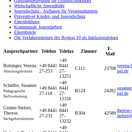
Ganztagsbetreuung für Grundschulkinder
Wirtschaftliche Jugendhilfe
Jugendschutz - Auflagen für Veranstaltungen
Präventiver Kinder- und Jugendschutz
Elternbildung
Kommunale Jugendarbeit
Elternbriefe
Die Verfahrenslotsen der Region 10 als Inklusionslotsen
E-
Ansprechpartner
Telefon
Telefax
Zimmer
Mail
+49
Bolsinger
,
Verena
+49 8441
8441
verena.
C112
23708
27-253
27-
paf.de
Abteilungsleiterin
13253
+49
Schaffer
,
Susanne
+49 8441
8441
susanne
B124
24282
Pädagogische
27-118
27-
paf.de
Stellvertretung
13118
+49
Gruber-Stelzer
,
+49 8441
8441
therese.
Therese
B304
42589
27-232
27-
stelzer
Sachgebietsleiterin
13232
+49