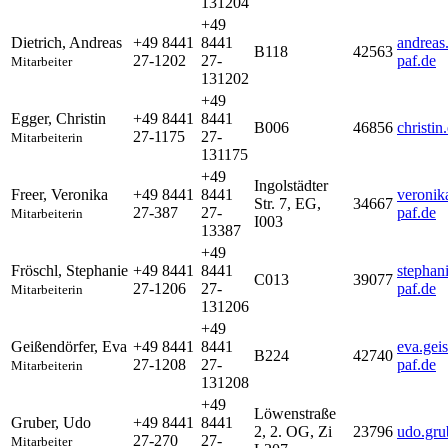
131204
+49
Dietrich
,
Andreas
+49 8441
8441
andreas
B118
42563
27-1202
27-
paf.de
Mitarbeiter
131202
+49
Egger
,
Christin
+49 8441
8441
B006
46856
christi
27-1175
27-
Mitarbeiterin
131175
+49
Ingolstädter
Freer
,
Veronika
+49 8441
8441
veronik
Str. 7, EG,
34667
27-387
27-
paf.de
Mitarbeiterin
I003
13387
+49
Fröschl
,
Stephanie
+49 8441
8441
stephan
C013
39077
27-1206
27-
paf.de
Mitarbeiterin
131206
+49
Geißendörfer
,
Eva
+49 8441
8441
eva.gei
B224
42740
27-1208
27-
paf.de
Mitarbeiterin
131208
+49
Löwenstraße
Gruber
,
Udo
+49 8441
8441
2, 2. OG, Zi
23796
udo.gru
27-270
27-
Mitarbeiter