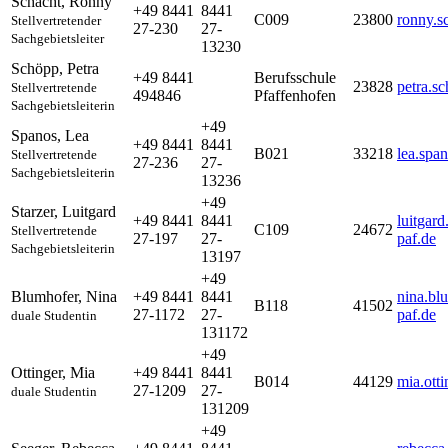
Schacht
,
Ronny
+49 8441
8441
C009
23800
ronny.s
Stellvertretender
27-230
27-
Sachgebietsleiter
13230
Schöpp
,
Petra
+49 8441
Berufsschule
23828
petra.s
Stellvertretende
494846
Pfaffenhofen
Sachgebietsleiterin
+49
Spanos
,
Lea
+49 8441
8441
B021
33218
lea.spa
Stellvertretende
27-236
27-
Sachgebietsleiterin
13236
+49
Starzer
,
Luitgard
+49 8441
8441
luitgar
C109
24672
Stellvertretende
27-197
27-
paf.de
Sachgebietsleiterin
13197
+49
Blumhofer
,
Nina
+49 8441
8441
nina.bl
B118
41502
27-1172
27-
paf.de
duale Studentin
131172
+49
Ottinger
,
Mia
+49 8441
8441
B014
44129
mia.ott
27-1209
27-
duale Studentin
131209
+49