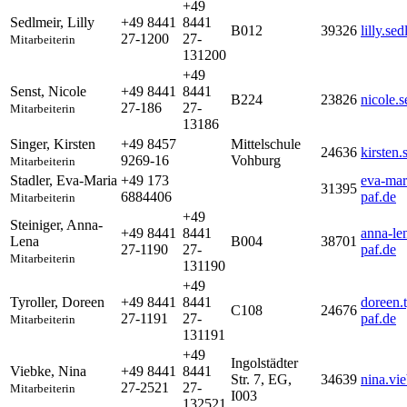
+49
Sedlmeir
,
Lilly
+49 8441
8441
B012
39326
lilly.s
27-1200
27-
Mitarbeiterin
131200
+49
Senst
,
Nicole
+49 8441
8441
B224
23826
nicole.
27-186
27-
Mitarbeiterin
13186
Singer
,
Kirsten
+49 8457
Mittelschule
24636
kirsten
9269-16
Vohburg
Mitarbeiterin
Stadler
,
Eva-Maria
+49 173
eva-mar
31395
6884406
paf.de
Mitarbeiterin
+49
Steiniger
,
Anna-
+49 8441
8441
anna-le
Lena
B004
38701
27-1190
27-
paf.de
Mitarbeiterin
131190
+49
Tyroller
,
Doreen
+49 8441
8441
doreen.
C108
24676
27-1191
27-
paf.de
Mitarbeiterin
131191
+49
Ingolstädter
Viebke
,
Nina
+49 8441
8441
Str. 7, EG,
34639
nina.vi
27-2521
27-
Mitarbeiterin
I003
132521