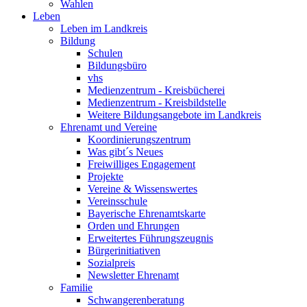
Wahlen
Leben
Leben im Landkreis
Bildung
Schulen
Bildungsbüro
vhs
Medienzentrum - Kreisbücherei
Medienzentrum - Kreisbildstelle
Weitere Bildungsangebote im Landkreis
Ehrenamt und Vereine
Koordinierungszentrum
Was gibt´s Neues
Freiwilliges Engagement
Projekte
Vereine & Wissenswertes
Vereinsschule
Bayerische Ehrenamtskarte
Orden und Ehrungen
Erweitertes Führungszeugnis
Bürgerinitiativen
Sozialpreis
Newsletter Ehrenamt
Familie
Schwangerenberatung