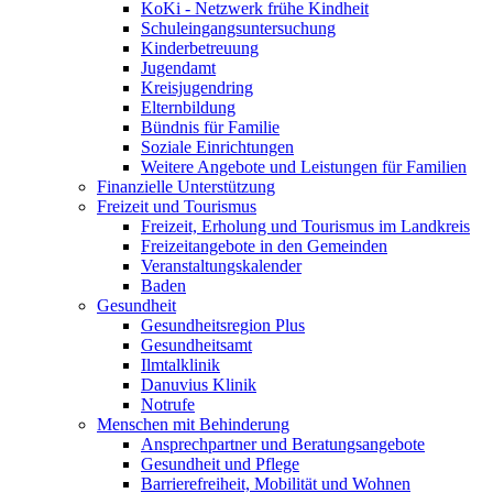
KoKi - Netzwerk frühe Kindheit
Schuleingangsuntersuchung
Kinderbetreuung
Jugendamt
Kreisjugendring
Elternbildung
Bündnis für Familie
Soziale Einrichtungen
Weitere Angebote und Leistungen für Familien
Finanzielle Unterstützung
Freizeit und Tourismus
Freizeit, Erholung und Tourismus im Landkreis
Freizeitangebote in den Gemeinden
Veranstaltungskalender
Baden
Gesundheit
Gesundheitsregion Plus
Gesundheitsamt
Ilmtalklinik
Danuvius Klinik
Notrufe
Menschen mit Behinderung
Ansprechpartner und Beratungsangebote
Gesundheit und Pflege
Barrierefreiheit, Mobilität und Wohnen