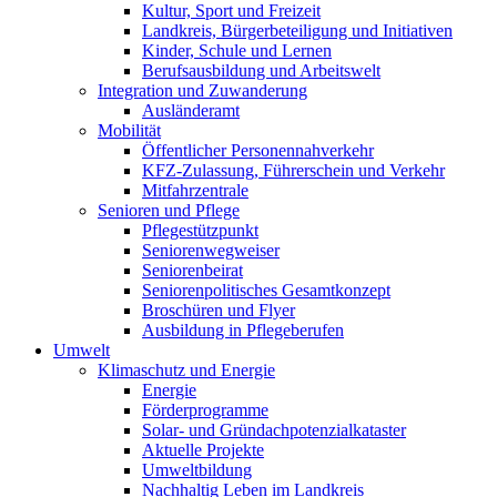
Kultur, Sport und Freizeit
Landkreis, Bürgerbeteiligung und Initiativen
Kinder, Schule und Lernen
Berufsausbildung und Arbeitswelt
Integration und Zuwanderung
Ausländeramt
Mobilität
Öffentlicher Personennahverkehr
KFZ-Zulassung, Führerschein und Verkehr
Mitfahrzentrale
Senioren und Pflege
Pflegestützpunkt
Seniorenwegweiser
Seniorenbeirat
Seniorenpolitisches Gesamtkonzept
Broschüren und Flyer
Ausbildung in Pflegeberufen
Umwelt
Klimaschutz und Energie
Energie
Förderprogramme
Solar- und Gründachpotenzialkataster
Aktuelle Projekte
Umweltbildung
Nachhaltig Leben im Landkreis