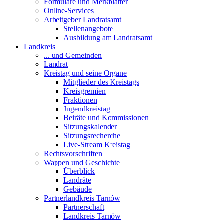
Formulare und Merkblätter
Online-Services
Arbeitgeber Landratsamt
Stellenangebote
Ausbildung am Landratsamt
Landkreis
... und Gemeinden
Landrat
Kreistag und seine Organe
Mitglieder des Kreistags
Kreisgremien
Fraktionen
Jugendkreistag
Beiräte und Kommissionen
Sitzungskalender
Sitzungsrecherche
Live-Stream Kreistag
Rechtsvorschriften
Wappen und Geschichte
Überblick
Landräte
Gebäude
Partnerlandkreis Tarnów
Partnerschaft
Landkreis Tarnów