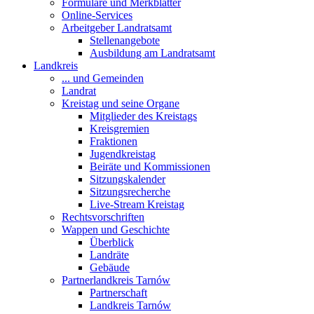
Formulare und Merkblätter
Online-Services
Arbeitgeber Landratsamt
Stellenangebote
Ausbildung am Landratsamt
Landkreis
... und Gemeinden
Landrat
Kreistag und seine Organe
Mitglieder des Kreistags
Kreisgremien
Fraktionen
Jugendkreistag
Beiräte und Kommissionen
Sitzungskalender
Sitzungsrecherche
Live-Stream Kreistag
Rechtsvorschriften
Wappen und Geschichte
Überblick
Landräte
Gebäude
Partnerlandkreis Tarnów
Partnerschaft
Landkreis Tarnów