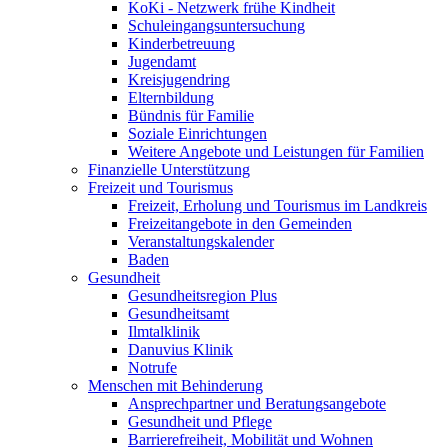
KoKi - Netzwerk frühe Kindheit
Schuleingangsuntersuchung
Kinderbetreuung
Jugendamt
Kreisjugendring
Elternbildung
Bündnis für Familie
Soziale Einrichtungen
Weitere Angebote und Leistungen für Familien
Finanzielle Unterstützung
Freizeit und Tourismus
Freizeit, Erholung und Tourismus im Landkreis
Freizeitangebote in den Gemeinden
Veranstaltungskalender
Baden
Gesundheit
Gesundheitsregion Plus
Gesundheitsamt
Ilmtalklinik
Danuvius Klinik
Notrufe
Menschen mit Behinderung
Ansprechpartner und Beratungsangebote
Gesundheit und Pflege
Barrierefreiheit, Mobilität und Wohnen