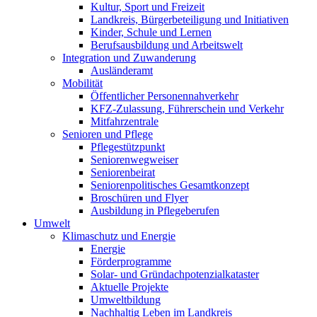
Kultur, Sport und Freizeit
Landkreis, Bürgerbeteiligung und Initiativen
Kinder, Schule und Lernen
Berufsausbildung und Arbeitswelt
Integration und Zuwanderung
Ausländeramt
Mobilität
Öffentlicher Personennahverkehr
KFZ-Zulassung, Führerschein und Verkehr
Mitfahrzentrale
Senioren und Pflege
Pflegestützpunkt
Seniorenwegweiser
Seniorenbeirat
Seniorenpolitisches Gesamtkonzept
Broschüren und Flyer
Ausbildung in Pflegeberufen
Umwelt
Klimaschutz und Energie
Energie
Förderprogramme
Solar- und Gründachpotenzialkataster
Aktuelle Projekte
Umweltbildung
Nachhaltig Leben im Landkreis