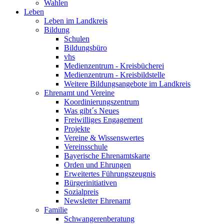
Wahlen
Leben
Leben im Landkreis
Bildung
Schulen
Bildungsbüro
vhs
Medienzentrum - Kreisbücherei
Medienzentrum - Kreisbildstelle
Weitere Bildungsangebote im Landkreis
Ehrenamt und Vereine
Koordinierungszentrum
Was gibt´s Neues
Freiwilliges Engagement
Projekte
Vereine & Wissenswertes
Vereinsschule
Bayerische Ehrenamtskarte
Orden und Ehrungen
Erweitertes Führungszeugnis
Bürgerinitiativen
Sozialpreis
Newsletter Ehrenamt
Familie
Schwangerenberatung