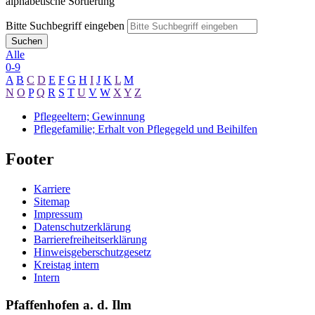
alphabetische Sortierung
Bitte Suchbegriff eingeben
Suchen
Alle
0-9
A
B
C
D
E
F
G
H
I
J
K
L
M
N
O
P
Q
R
S
T
U
V
W
X
Y
Z
Pflegeeltern; Gewinnung
Pflegefamilie; Erhalt von Pflegegeld und Beihilfen
Footer
Karriere
Sitemap
Impressum
Datenschutzerklärung
Barrierefreiheitserklärung
Hinweisgeberschutzgesetz
Kreistag intern
Intern
Pfaffenhofen a. d. Ilm