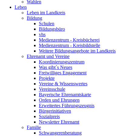
Wahlen
Leben
Leben im Landkreis
Bildung
Schulen
Bildungsbüro
vhs
Medienzentrum - Kreisbücherei
Medienzentrum - Kreisbildstelle
Weitere Bildungsangebote im Landkreis
Ehrenamt und Vereine
Koordinierungszentrum
Was gibt´s Neues
Freiwilliges Engagement
Projekte
Vereine & Wissenswertes
Vereinsschule
Bayerische Ehrenamtskarte
Orden und Ehrungen
Erweitertes Führungszeugnis
Bürgerinitiativen
Sozialpreis
Newsletter Ehrenamt
Familie
Schwangerenberatung