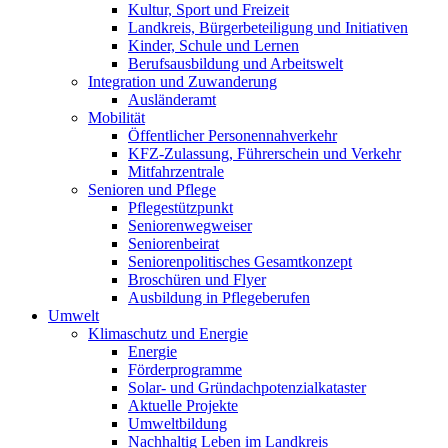
Kultur, Sport und Freizeit
Landkreis, Bürgerbeteiligung und Initiativen
Kinder, Schule und Lernen
Berufsausbildung und Arbeitswelt
Integration und Zuwanderung
Ausländeramt
Mobilität
Öffentlicher Personennahverkehr
KFZ-Zulassung, Führerschein und Verkehr
Mitfahrzentrale
Senioren und Pflege
Pflegestützpunkt
Seniorenwegweiser
Seniorenbeirat
Seniorenpolitisches Gesamtkonzept
Broschüren und Flyer
Ausbildung in Pflegeberufen
Umwelt
Klimaschutz und Energie
Energie
Förderprogramme
Solar- und Gründachpotenzialkataster
Aktuelle Projekte
Umweltbildung
Nachhaltig Leben im Landkreis