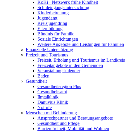
KoKi - Netzwerk frühe Kindheit
Schuleingangsuntersuchung
Kinderbetreuung
Jugendamt
Kreisjugendring
Elternbildung
Bündnis für Familie
Soziale Einrichtungen
Weitere Angebote und Leistungen für Familien
Finanzielle Unterstützung
Freizeit und Tourismus
Freizeit, Erholung und Tourismus im Landkreis
Freizeitangebote in den Gemeinden
Veranstaltungskalender
Baden
Gesundheit
Gesundheitsregion Plus
Gesundheitsamt
Ilmtalklinik
Danuvius Klinik
Notrufe
Menschen mit Behinderung
Ansprechpartner und Beratungsangebote
Gesundheit und Pflege
Barrierefreiheit, Mobilität und Wohnen