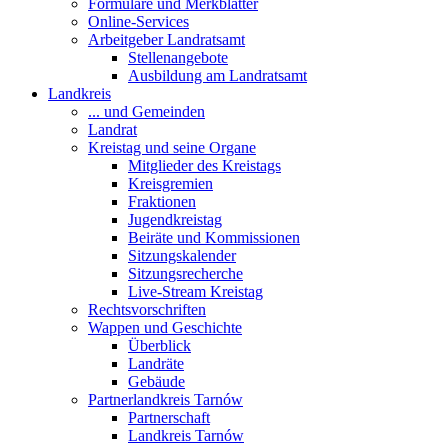
Formulare und Merkblätter
Online-Services
Arbeitgeber Landratsamt
Stellenangebote
Ausbildung am Landratsamt
Landkreis
... und Gemeinden
Landrat
Kreistag und seine Organe
Mitglieder des Kreistags
Kreisgremien
Fraktionen
Jugendkreistag
Beiräte und Kommissionen
Sitzungskalender
Sitzungsrecherche
Live-Stream Kreistag
Rechtsvorschriften
Wappen und Geschichte
Überblick
Landräte
Gebäude
Partnerlandkreis Tarnów
Partnerschaft
Landkreis Tarnów