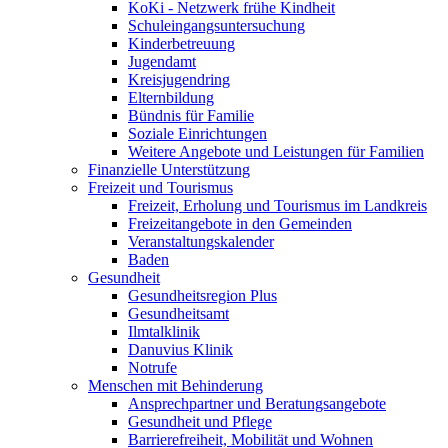
KoKi - Netzwerk frühe Kindheit
Schuleingangsuntersuchung
Kinderbetreuung
Jugendamt
Kreisjugendring
Elternbildung
Bündnis für Familie
Soziale Einrichtungen
Weitere Angebote und Leistungen für Familien
Finanzielle Unterstützung
Freizeit und Tourismus
Freizeit, Erholung und Tourismus im Landkreis
Freizeitangebote in den Gemeinden
Veranstaltungskalender
Baden
Gesundheit
Gesundheitsregion Plus
Gesundheitsamt
Ilmtalklinik
Danuvius Klinik
Notrufe
Menschen mit Behinderung
Ansprechpartner und Beratungsangebote
Gesundheit und Pflege
Barrierefreiheit, Mobilität und Wohnen