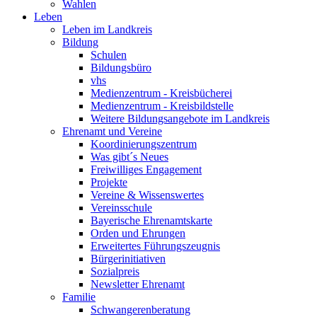
Wahlen
Leben
Leben im Landkreis
Bildung
Schulen
Bildungsbüro
vhs
Medienzentrum - Kreisbücherei
Medienzentrum - Kreisbildstelle
Weitere Bildungsangebote im Landkreis
Ehrenamt und Vereine
Koordinierungszentrum
Was gibt´s Neues
Freiwilliges Engagement
Projekte
Vereine & Wissenswertes
Vereinsschule
Bayerische Ehrenamtskarte
Orden und Ehrungen
Erweitertes Führungszeugnis
Bürgerinitiativen
Sozialpreis
Newsletter Ehrenamt
Familie
Schwangerenberatung