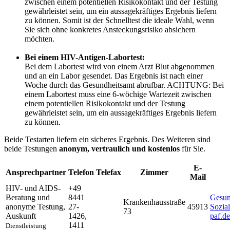
zwischen einem potentiellen Risikokontakt und der Testung
gewährleistet sein, um ein aussagekräftiges Ergebnis liefern
zu können. Somit ist der Schnelltest die ideale Wahl, wenn
Sie sich ohne konkretes Ansteckungsrisiko absichern
möchten.
Bei einem HIV-Antigen-Labortest:
Bei dem Labortest wird von einem Arzt Blut abgenommen
und an ein Labor gesendet. Das Ergebnis ist nach einer
Woche durch das Gesundheitsamt abrufbar. ACHTUNG: Bei
einem Labortest muss eine 6-wöchige Wartezeit zwischen
einem potentiellen Risikokontakt und der Testung
gewährleistet sein, um ein aussagekräftiges Ergebnis liefern
zu können.
Beide Testarten liefern ein sicheres Ergebnis. Des Weiteren sind
beide Testungen
anonym, vertraulich und kostenlos
für Sie.
E-
Ansprechpartner
Telefon
Telefax
Zimmer
Mail
HIV- und AIDS-
+49
Beratung und
8441
Gesun
Krankenhausstraße
anonyme Testung
,
27-
45913
Sozia
73
Auskunft
1426,
paf.de
1411
Dienstleistung