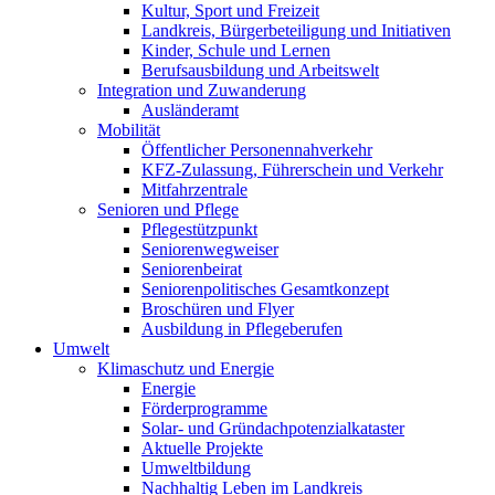
Kultur, Sport und Freizeit
Landkreis, Bürgerbeteiligung und Initiativen
Kinder, Schule und Lernen
Berufsausbildung und Arbeitswelt
Integration und Zuwanderung
Ausländeramt
Mobilität
Öffentlicher Personennahverkehr
KFZ-Zulassung, Führerschein und Verkehr
Mitfahrzentrale
Senioren und Pflege
Pflegestützpunkt
Seniorenwegweiser
Seniorenbeirat
Seniorenpolitisches Gesamtkonzept
Broschüren und Flyer
Ausbildung in Pflegeberufen
Umwelt
Klimaschutz und Energie
Energie
Förderprogramme
Solar- und Gründachpotenzialkataster
Aktuelle Projekte
Umweltbildung
Nachhaltig Leben im Landkreis