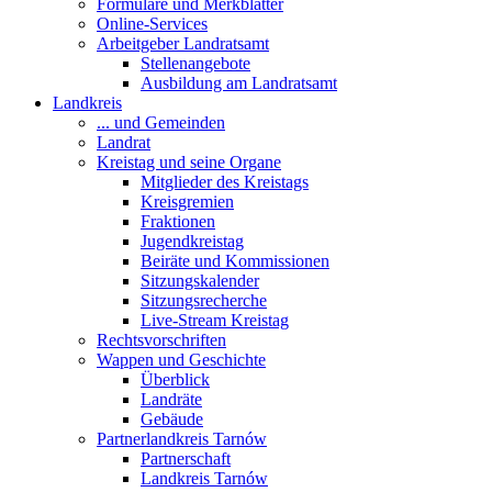
Formulare und Merkblätter
Online-Services
Arbeitgeber Landratsamt
Stellenangebote
Ausbildung am Landratsamt
Landkreis
... und Gemeinden
Landrat
Kreistag und seine Organe
Mitglieder des Kreistags
Kreisgremien
Fraktionen
Jugendkreistag
Beiräte und Kommissionen
Sitzungskalender
Sitzungsrecherche
Live-Stream Kreistag
Rechtsvorschriften
Wappen und Geschichte
Überblick
Landräte
Gebäude
Partnerlandkreis Tarnów
Partnerschaft
Landkreis Tarnów