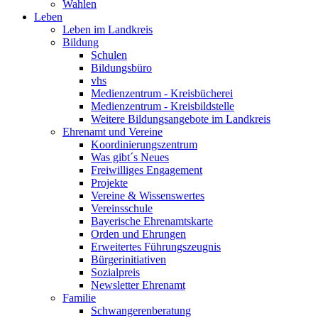
Wahlen
Leben
Leben im Landkreis
Bildung
Schulen
Bildungsbüro
vhs
Medienzentrum - Kreisbücherei
Medienzentrum - Kreisbildstelle
Weitere Bildungsangebote im Landkreis
Ehrenamt und Vereine
Koordinierungszentrum
Was gibt´s Neues
Freiwilliges Engagement
Projekte
Vereine & Wissenswertes
Vereinsschule
Bayerische Ehrenamtskarte
Orden und Ehrungen
Erweitertes Führungszeugnis
Bürgerinitiativen
Sozialpreis
Newsletter Ehrenamt
Familie
Schwangerenberatung