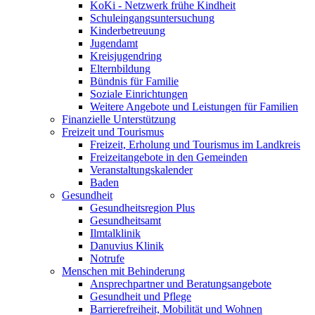
KoKi - Netzwerk frühe Kindheit
Schuleingangsuntersuchung
Kinderbetreuung
Jugendamt
Kreisjugendring
Elternbildung
Bündnis für Familie
Soziale Einrichtungen
Weitere Angebote und Leistungen für Familien
Finanzielle Unterstützung
Freizeit und Tourismus
Freizeit, Erholung und Tourismus im Landkreis
Freizeitangebote in den Gemeinden
Veranstaltungskalender
Baden
Gesundheit
Gesundheitsregion Plus
Gesundheitsamt
Ilmtalklinik
Danuvius Klinik
Notrufe
Menschen mit Behinderung
Ansprechpartner und Beratungsangebote
Gesundheit und Pflege
Barrierefreiheit, Mobilität und Wohnen