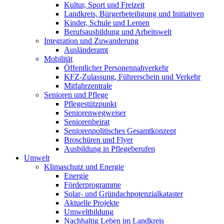
Kultur, Sport und Freizeit
Landkreis, Bürgerbeteiligung und Initiativen
Kinder, Schule und Lernen
Berufsausbildung und Arbeitswelt
Integration und Zuwanderung
Ausländeramt
Mobilität
Öffentlicher Personennahverkehr
KFZ-Zulassung, Führerschein und Verkehr
Mitfahrzentrale
Senioren und Pflege
Pflegestützpunkt
Seniorenwegweiser
Seniorenbeirat
Seniorenpolitisches Gesamtkonzept
Broschüren und Flyer
Ausbildung in Pflegeberufen
Umwelt
Klimaschutz und Energie
Energie
Förderprogramme
Solar- und Gründachpotenzialkataster
Aktuelle Projekte
Umweltbildung
Nachhaltig Leben im Landkreis