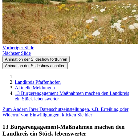
Vorheriger Slide
Nächster Slide
Animation der Slideshow fortführen
Animation der Slideshow anhalten
Landkreis Pfaffenhofen
Aktuelle Meldungen
13 Bürgerengagement-Maßnahmen machen den Landkreis
ein Stück lebenswerter
Zum Ändern Ihrer Datenschutzeinstellungen, z.B. Erteilung oder
Widerruf von Einwilligungen, klicken Sie hier
13 Bürgerengagement-Maßnahmen machen den
Landkreis ein Stück lebenswerter