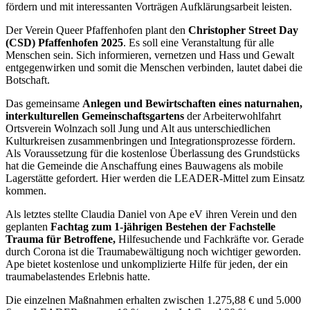
fördern und mit interessanten Vorträgen Aufklärungsarbeit leisten.
Der Verein Queer Pfaffenhofen plant den
Christopher Street Day
(CSD) Pfaffenhofen 2025
. Es soll eine Veranstaltung für alle
Menschen sein. Sich informieren, vernetzen und Hass und Gewalt
entgegenwirken und somit die Menschen verbinden, lautet dabei die
Botschaft.
Das gemeinsame
Anlegen und Bewirtschaften eines naturnahen,
interkulturellen Gemeinschaftsgartens
der Arbeiterwohlfahrt
Ortsverein Wolnzach soll Jung und Alt aus unterschiedlichen
Kulturkreisen zusammenbringen und Integrationsprozesse fördern.
Als Voraussetzung für die kostenlose Überlassung des Grundstücks
hat die Gemeinde die Anschaffung eines Bauwagens als mobile
Lagerstätte gefordert. Hier werden die LEADER-Mittel zum Einsatz
kommen.
Als letztes stellte Claudia Daniel von Ape eV ihren Verein und den
geplanten
Fachtag zum 1-jährigen Bestehen der Fachstelle
Trauma für Betroffene,
Hilfesuchende und Fachkräfte vor. Gerade
durch Corona ist die Traumabewältigung noch wichtiger geworden.
Ape bietet kostenlose und unkomplizierte Hilfe für jeden, der ein
traumabelastendes Erlebnis hatte.
Die einzelnen Maßnahmen erhalten zwischen 1.275,88 € und 5.000