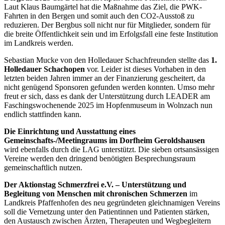
Laut Klaus Baumgärtel hat die Maßnahme das Ziel, die PWK-
Fahrten in den Bergen und somit auch den CO2-Ausstoß zu
reduzieren. Der Bergbus soll nicht nur für Mitglieder, sondern für
die breite Öffentlichkeit sein und im Erfolgsfall eine feste Institution
im Landkreis werden.
Sebastian Mucke von den Holledauer Schachfreunden stellte das
1.
Holledauer Schachopen
vor. Leider ist dieses Vorhaben in den
letzten beiden Jahren immer an der Finanzierung gescheitert, da
nicht genügend Sponsoren gefunden werden konnten. Umso mehr
freut er sich, dass es dank der Unterstützung durch LEADER am
Faschingswochenende 2025 im Hopfenmuseum in Wolnzach nun
endlich stattfinden kann.
Die Einrichtung und Ausstattung eines
Gemeinschafts-/Meetingraums im Dorfheim Geroldshausen
wird ebenfalls durch die LAG unterstützt. Die sieben ortsansässigen
Vereine werden den dringend benötigten Besprechungsraum
gemeinschaftlich nutzen.
Der Aktionstag Schmerzfrei e.V. – Unterstützung und
Begleitung von Menschen mit chronischen Schmerzen
im
Landkreis Pfaffenhofen des neu gegründeten gleichnamigen Vereins
soll die Vernetzung unter den Patientinnen und Patienten stärken,
den Austausch zwischen Ärzten, Therapeuten und Wegbegleitern