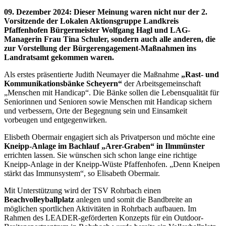
09. Dezember 2024
:
Dieser Meinung waren nicht nur der 2.
Vorsitzende der Lokalen Aktionsgruppe Landkreis
Pfaffenhofen Bürgermeister Wolfgang Hagl und LAG-
Managerin Frau Tina Schuler, sondern auch alle anderen, die
zur Vorstellung der Bürgerengagement-Maßnahmen ins
Landratsamt gekommen waren.
Als erstes präsentierte Judith Neumayer die Maßnahme
„Rast- und
Kommunikationsbänke Scheyern“
der Arbeitsgemeinschaft
„Menschen mit Handicap“. Die Bänke sollen die Lebensqualität für
Seniorinnen und Senioren sowie Menschen mit Handicap sichern
und verbessern, Orte der Begegnung sein und Einsamkeit
vorbeugen und entgegenwirken.
Elisbeth Obermair engagiert sich als Privatperson und möchte eine
Kneipp-Anlage im Bachlauf „Arer-Graben“ in Ilmmünster
errichten lassen. Sie wünschen sich schon lange eine richtige
Kneipp-Anlage in der Kneipp-Wüste Pfaffenhofen. „Denn Kneipen
stärkt das Immunsystem“, so Elisabeth Obermair.
Mit Unterstützung wird der TSV Rohrbach einen
Beachvolleyballplatz
anlegen und somit die Bandbreite an
möglichen sportlichen Aktivitäten in Rohrbach aufbauen. Im
Rahmen des LEADER-geförderten Konzepts für ein Outdoor-