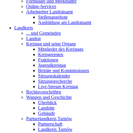
Formulare und Merkblätter
Online-Services
Arbeitgeber Landratsamt
Stellenangebote
Ausbildung am Landratsamt
Landkreis
... und Gemeinden
Landrat
Kreistag und seine Organe
Mitglieder des Kreistags
Kreisgremien
Fraktionen
Jugendkreistag
Beiräte und Kommissionen
Sitzungskalender
Sitzungsrecherche
Live-Stream Kreistag
Rechtsvorschriften
Wappen und Geschichte
Überblick
Landräte
Gebäude
Partnerlandkreis Tarnów
Partnerschaft
Landkreis Tarnów