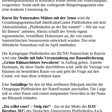
Breitensportzentrum in Rohrbach wurde bereits ein Volleyballplatz
vorgesehen. Somit stellt das vorliegende Bürgerengagement eine
erste konkrete Umsetzung da.
Kurse für Naturnahes Mähen mit der Sense
wird die
Gestaltungsgemeinschaft InterKulturGarten Pfaffenhofen mit dem
Aktionsbündnis „Pfaffenhofen an der Ilm summt!“ – Wir tun was
für Bienen“ anbieten. Hierzu schafft der Verein eigens
ergonomische, verstellbare Holzsensen an, die von einem
österreichischen Sensenverein entwickelt wurden. Der erste
öffentliche Sensenkurs soll im April stattfinden.
Die Kreisgruppe Pfaffenhofen des BUND Naturschutz in Bayern
wird eine
Studie mit Info-Veranstaltung zur Baumförderung
„Grüne Klimaschützer bewahren
“ in Auftrag geben. Annette
Hartmann, die diese Studie durchführen wird, stellt die Vorzüge von
Bäumen im besiedelten Raum vor und geht der Frage auf den
Grund, wie man diese schützen kann.
Eine
Sozialliege
für den im Mai eröffneten Bikepark möchte die
Ortsgruppe Pfaffenhofen der NaturFreunde anschaffen. Die Liege
soll zu einer Pause und einem entspannten Verweilen in der Natur
am Bikepark einladen.
„Du willst raus? – Steig ein!“
- das ist das Motto des
DAV
Bergbus 202
5 des Deutschen Alpenvereins Pfaffenhofen-Asch.