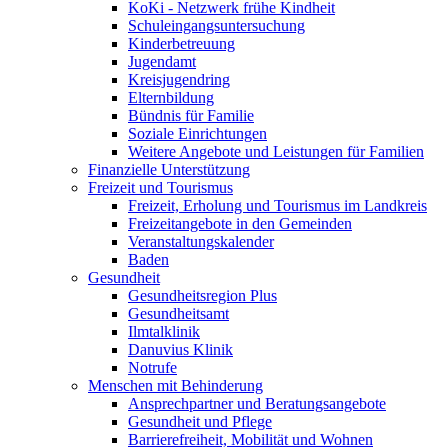
KoKi - Netzwerk frühe Kindheit
Schuleingangsuntersuchung
Kinderbetreuung
Jugendamt
Kreisjugendring
Elternbildung
Bündnis für Familie
Soziale Einrichtungen
Weitere Angebote und Leistungen für Familien
Finanzielle Unterstützung
Freizeit und Tourismus
Freizeit, Erholung und Tourismus im Landkreis
Freizeitangebote in den Gemeinden
Veranstaltungskalender
Baden
Gesundheit
Gesundheitsregion Plus
Gesundheitsamt
Ilmtalklinik
Danuvius Klinik
Notrufe
Menschen mit Behinderung
Ansprechpartner und Beratungsangebote
Gesundheit und Pflege
Barrierefreiheit, Mobilität und Wohnen