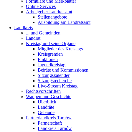
Formulare und Merkblätter
Online-Services
Arbeitgeber Landratsamt
Stellenangebote
Ausbildung am Landratsamt
Landkreis
... und Gemeinden
Landrat
Kreistag und seine Organe
Mitglieder des Kreistags
Kreisgremien
Fraktionen
Jugendkreistag
Beiräte und Kommissionen
Sitzungskalender
Sitzungsrecherche
Live-Stream Kreistag
Rechtsvorschriften
Wappen und Geschichte
Überblick
Landräte
Gebäude
Partnerlandkreis Tarnów
Partnerschaft
Landkreis Tarnów