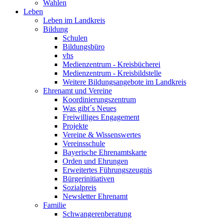
Wahlen
Leben
Leben im Landkreis
Bildung
Schulen
Bildungsbüro
vhs
Medienzentrum - Kreisbücherei
Medienzentrum - Kreisbildstelle
Weitere Bildungsangebote im Landkreis
Ehrenamt und Vereine
Koordinierungszentrum
Was gibt´s Neues
Freiwilliges Engagement
Projekte
Vereine & Wissenswertes
Vereinsschule
Bayerische Ehrenamtskarte
Orden und Ehrungen
Erweitertes Führungszeugnis
Bürgerinitiativen
Sozialpreis
Newsletter Ehrenamt
Familie
Schwangerenberatung