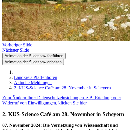
Vorheriger Slide
Nächster Slide
Animation der Slideshow fortführen
Animation der Slideshow anhalten
Landkreis Pfaffenhofen
Aktuelle Meldungen
2. KUS-Science Café am 28. November in Scheyern
Zum Ändern Ihrer Datenschutzeinstellungen, z.B. Erteilung oder
Widerruf von Einwilligungen, klicken Sie hier
2. KUS-Science Café am 28. November in Scheyern
07. November 2024
:
Die Vernetzung von Wissenschaft und