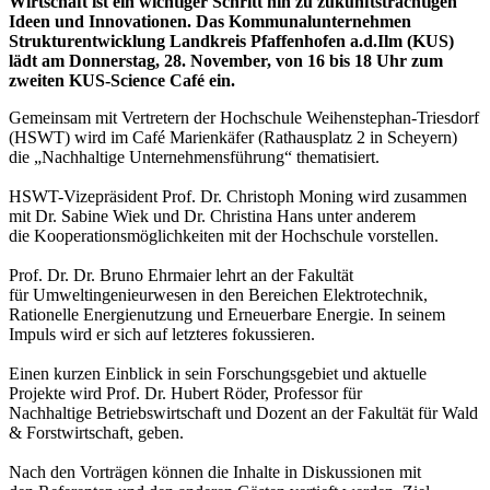
Wirtschaft ist ein wichtiger Schritt hin zu zukunftsträchtigen
Ideen und Innovationen. Das Kommunalunternehmen
Strukturentwicklung Landkreis Pfaffenhofen a.d.Ilm (KUS)
lädt am Donnerstag, 28. November, von 16 bis 18 Uhr zum
zweiten KUS-Science Café ein.
Gemeinsam mit Vertretern der Hochschule Weihenstephan-Triesdorf
(HSWT) wird im Café Marienkäfer (Rathausplatz 2 in Scheyern)
die „Nachhaltige Unternehmensführung“ thematisiert.
HSWT-Vizepräsident Prof. Dr. Christoph Moning wird zusammen
mit Dr. Sabine Wiek und Dr. Christina Hans unter anderem
die Kooperationsmöglichkeiten mit der Hochschule vorstellen.
Prof. Dr. Dr. Bruno Ehrmaier lehrt an der Fakultät
für Umweltingenieurwesen in den Bereichen Elektrotechnik,
Rationelle Energienutzung und Erneuerbare Energie. In seinem
Impuls wird er sich auf letzteres fokussieren.
Einen kurzen Einblick in sein Forschungsgebiet und aktuelle
Projekte wird Prof. Dr. Hubert Röder, Professor für
Nachhaltige Betriebswirtschaft und Dozent an der Fakultät für Wald
& Forstwirtschaft, geben.
Nach den Vorträgen können die Inhalte in Diskussionen mit