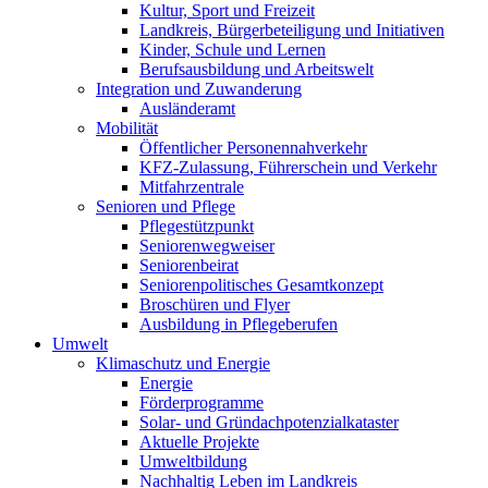
Kultur, Sport und Freizeit
Landkreis, Bürgerbeteiligung und Initiativen
Kinder, Schule und Lernen
Berufsausbildung und Arbeitswelt
Integration und Zuwanderung
Ausländeramt
Mobilität
Öffentlicher Personennahverkehr
KFZ-Zulassung, Führerschein und Verkehr
Mitfahrzentrale
Senioren und Pflege
Pflegestützpunkt
Seniorenwegweiser
Seniorenbeirat
Seniorenpolitisches Gesamtkonzept
Broschüren und Flyer
Ausbildung in Pflegeberufen
Umwelt
Klimaschutz und Energie
Energie
Förderprogramme
Solar- und Gründachpotenzialkataster
Aktuelle Projekte
Umweltbildung
Nachhaltig Leben im Landkreis