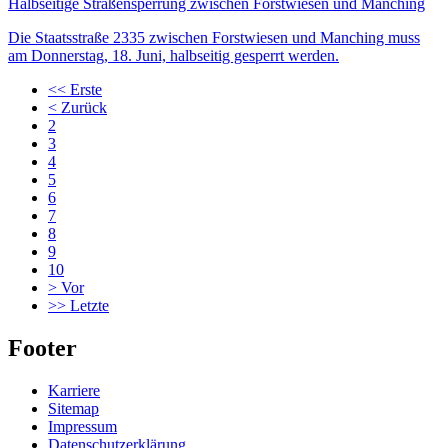
Halbseitige Straßensperrung zwischen Forstwiesen und Manching
Die Staatsstraße 2335 zwischen Forstwiesen und Manching muss
am Donnerstag, 18. Juni, halbseitig gesperrt werden.
<<
Erste
<
Zurück
2
3
4
5
6
7
8
9
10
>
Vor
>>
Letzte
Footer
Karriere
Sitemap
Impressum
Datenschutzerklärung