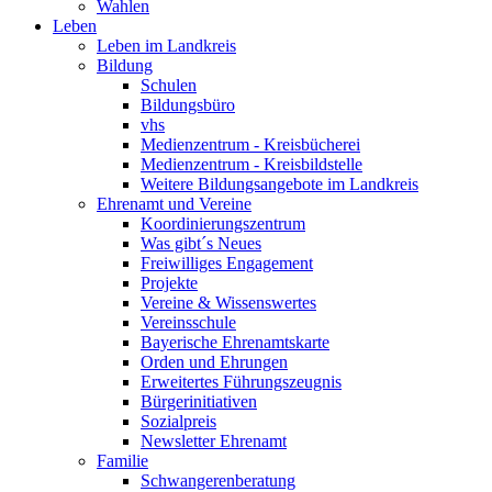
Wahlen
Leben
Leben im Landkreis
Bildung
Schulen
Bildungsbüro
vhs
Medienzentrum - Kreisbücherei
Medienzentrum - Kreisbildstelle
Weitere Bildungsangebote im Landkreis
Ehrenamt und Vereine
Koordinierungszentrum
Was gibt´s Neues
Freiwilliges Engagement
Projekte
Vereine & Wissenswertes
Vereinsschule
Bayerische Ehrenamtskarte
Orden und Ehrungen
Erweitertes Führungszeugnis
Bürgerinitiativen
Sozialpreis
Newsletter Ehrenamt
Familie
Schwangerenberatung