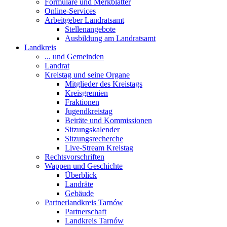
Formulare und Merkblätter
Online-Services
Arbeitgeber Landratsamt
Stellenangebote
Ausbildung am Landratsamt
Landkreis
... und Gemeinden
Landrat
Kreistag und seine Organe
Mitglieder des Kreistags
Kreisgremien
Fraktionen
Jugendkreistag
Beiräte und Kommissionen
Sitzungskalender
Sitzungsrecherche
Live-Stream Kreistag
Rechtsvorschriften
Wappen und Geschichte
Überblick
Landräte
Gebäude
Partnerlandkreis Tarnów
Partnerschaft
Landkreis Tarnów