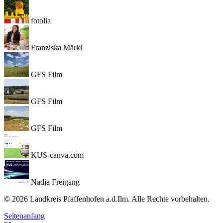
fotolia
Franziska Märkl
GFS Film
GFS Film
GFS Film
KUS-canva.com
Nadja Freigang
© 2026 Landkreis Pfaffenhofen a.d.Ilm. Alle Rechte vorbehalten.
Seitenanfang