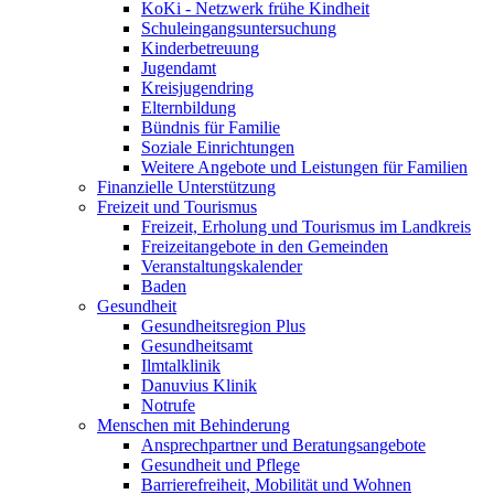
KoKi - Netzwerk frühe Kindheit
Schuleingangsuntersuchung
Kinderbetreuung
Jugendamt
Kreisjugendring
Elternbildung
Bündnis für Familie
Soziale Einrichtungen
Weitere Angebote und Leistungen für Familien
Finanzielle Unterstützung
Freizeit und Tourismus
Freizeit, Erholung und Tourismus im Landkreis
Freizeitangebote in den Gemeinden
Veranstaltungskalender
Baden
Gesundheit
Gesundheitsregion Plus
Gesundheitsamt
Ilmtalklinik
Danuvius Klinik
Notrufe
Menschen mit Behinderung
Ansprechpartner und Beratungsangebote
Gesundheit und Pflege
Barrierefreiheit, Mobilität und Wohnen