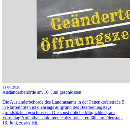
11.06.2026
Ausländerbehörde am 16. Juni geschlossen
Die Ausländerbehörde des Landratsamts in der Pettenkoferstraße 5
in Pfaffenhofen ist dienstags aufgrund des Bearbeitungstags
grundsätzlich geschlossen. Die sonst übliche Möglichkeit, am
Vormittag Aufenthaltsdokumente abzuholen, entfällt am Dienstag,
16. Juni, zusätzlich.