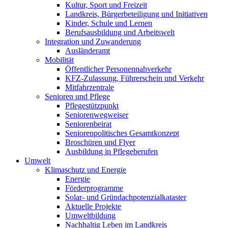
Kultur, Sport und Freizeit
Landkreis, Bürgerbeteiligung und Initiativen
Kinder, Schule und Lernen
Berufsausbildung und Arbeitswelt
Integration und Zuwanderung
Ausländeramt
Mobilität
Öffentlicher Personennahverkehr
KFZ-Zulassung, Führerschein und Verkehr
Mitfahrzentrale
Senioren und Pflege
Pflegestützpunkt
Seniorenwegweiser
Seniorenbeirat
Seniorenpolitisches Gesamtkonzept
Broschüren und Flyer
Ausbildung in Pflegeberufen
Umwelt
Klimaschutz und Energie
Energie
Förderprogramme
Solar- und Gründachpotenzialkataster
Aktuelle Projekte
Umweltbildung
Nachhaltig Leben im Landkreis