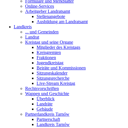
Formulare und Merkblätter
Online-Services
Arbeitgeber Landratsamt
Stellenangebote
Ausbildung am Landratsamt
Landkreis
... und Gemeinden
Landrat
Kreistag und seine Organe
Mitglieder des Kreistags
Kreisgremien
Fraktionen
Jugendkreistag
Beiräte und Kommissionen
Sitzungskalender
Sitzungsrecherche
Live-Stream Kreistag
Rechtsvorschriften
Wappen und Geschichte
Überblick
Landräte
Gebäude
Partnerlandkreis Tarnów
Partnerschaft
Landkreis Tarnów