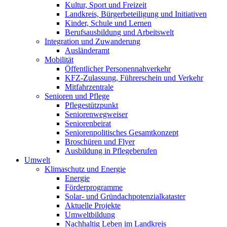
Kultur, Sport und Freizeit
Landkreis, Bürgerbeteiligung und Initiativen
Kinder, Schule und Lernen
Berufsausbildung und Arbeitswelt
Integration und Zuwanderung
Ausländeramt
Mobilität
Öffentlicher Personennahverkehr
KFZ-Zulassung, Führerschein und Verkehr
Mitfahrzentrale
Senioren und Pflege
Pflegestützpunkt
Seniorenwegweiser
Seniorenbeirat
Seniorenpolitisches Gesamtkonzept
Broschüren und Flyer
Ausbildung in Pflegeberufen
Umwelt
Klimaschutz und Energie
Energie
Förderprogramme
Solar- und Gründachpotenzialkataster
Aktuelle Projekte
Umweltbildung
Nachhaltig Leben im Landkreis