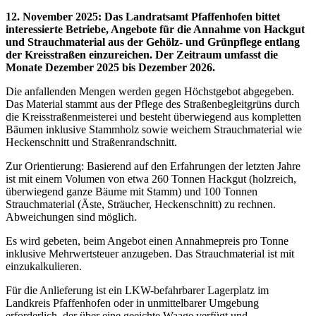
12. November 2025
:
Das Landratsamt Pfaffenhofen bittet
interessierte Betriebe, Angebote für die Annahme von Hackgut
und Strauchmaterial aus der Gehölz- und Grünpflege entlang
der Kreisstraßen einzureichen. Der Zeitraum umfasst die
Monate Dezember 2025 bis Dezember 2026.
Die anfallenden Mengen werden gegen Höchstgebot abgegeben.
Das Material stammt aus der Pflege des Straßenbegleitgrüns durch
die Kreisstraßenmeisterei und besteht überwiegend aus kompletten
Bäumen inklusive Stammholz sowie weichem Strauchmaterial wie
Heckenschnitt und Straßenrandschnitt.
Zur Orientierung: Basierend auf den Erfahrungen der letzten Jahre
ist mit einem Volumen von etwa 260 Tonnen Hackgut (holzreich,
überwiegend ganze Bäume mit Stamm) und 100 Tonnen
Strauchmaterial (Äste, Sträucher, Heckenschnitt) zu rechnen.
Abweichungen sind möglich.
Es wird gebeten, beim Angebot einen Annahmepreis pro Tonne
inklusive Mehrwertsteuer anzugeben. Das Strauchmaterial ist mit
einzukalkulieren.
Für die Anlieferung ist ein LKW-befahrbarer Lagerplatz im
Landkreis Pfaffenhofen oder in unmittelbarer Umgebung
erforderlich, der über eine geeichte Waage verfügt und