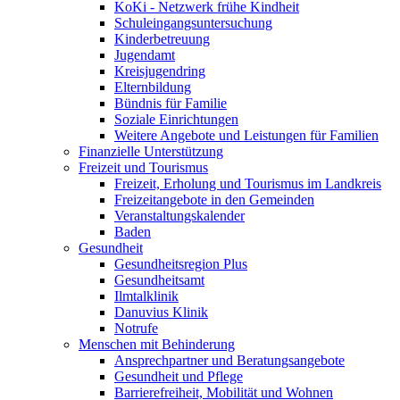
KoKi - Netzwerk frühe Kindheit
Schuleingangsuntersuchung
Kinderbetreuung
Jugendamt
Kreisjugendring
Elternbildung
Bündnis für Familie
Soziale Einrichtungen
Weitere Angebote und Leistungen für Familien
Finanzielle Unterstützung
Freizeit und Tourismus
Freizeit, Erholung und Tourismus im Landkreis
Freizeitangebote in den Gemeinden
Veranstaltungskalender
Baden
Gesundheit
Gesundheitsregion Plus
Gesundheitsamt
Ilmtalklinik
Danuvius Klinik
Notrufe
Menschen mit Behinderung
Ansprechpartner und Beratungsangebote
Gesundheit und Pflege
Barrierefreiheit, Mobilität und Wohnen