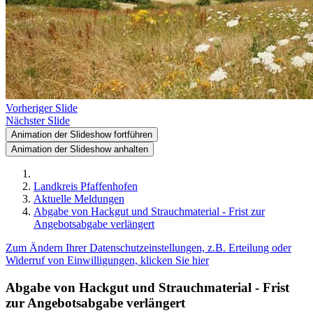
Vorheriger Slide
Nächster Slide
Animation der Slideshow fortführen
Animation der Slideshow anhalten
Landkreis Pfaffenhofen
Aktuelle Meldungen
Abgabe von Hackgut und Strauchmaterial - Frist zur
Angebotsabgabe verlängert
Zum Ändern Ihrer Datenschutzeinstellungen, z.B. Erteilung oder
Widerruf von Einwilligungen, klicken Sie hier
Abgabe von Hackgut und Strauchmaterial - Frist
zur Angebotsabgabe verlängert