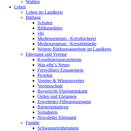
Wahlen
Leben
Leben im Landkreis
Bildung
Schulen
Bildungsbüro
vhs
Medienzentrum - Kreisbücherei
Medienzentrum - Kreisbildstelle
Weitere Bildungsangebote im Landkreis
Ehrenamt und Vereine
Koordinierungszentrum
Was gibt´s Neues
Freiwilliges Engagement
Projekte
Vereine & Wissenswertes
Vereinsschule
Bayerische Ehrenamtskarte
Orden und Ehrungen
Erweitertes Führungszeugnis
Bürgerinitiativen
Sozialpreis
Newsletter Ehrenamt
Familie
Schwangerenberatung