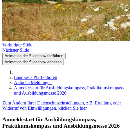
Vorheriger Slide
Nächster Slide
Animation der Slideshow fortführen
Animation der Slideshow anhalten
Landkreis Pfaffenhofen
Aktuelle Meldungen
Anmeldestart für Ausbildungskompass, Praktikumskompass
und Ausbildungsmesse 2026
Zum Ändern Ihrer Datenschutzeinstellungen, z.B. Erteilung oder
Widerruf von Einwilligungen, klicken Sie hier
Anmeldestart für Ausbildungskompass,
Praktikumskompass und Ausbildungsmesse 2026