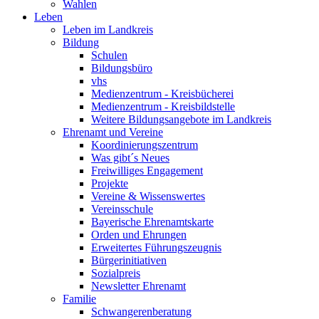
Wahlen
Leben
Leben im Landkreis
Bildung
Schulen
Bildungsbüro
vhs
Medienzentrum - Kreisbücherei
Medienzentrum - Kreisbildstelle
Weitere Bildungsangebote im Landkreis
Ehrenamt und Vereine
Koordinierungszentrum
Was gibt´s Neues
Freiwilliges Engagement
Projekte
Vereine & Wissenswertes
Vereinsschule
Bayerische Ehrenamtskarte
Orden und Ehrungen
Erweitertes Führungszeugnis
Bürgerinitiativen
Sozialpreis
Newsletter Ehrenamt
Familie
Schwangerenberatung