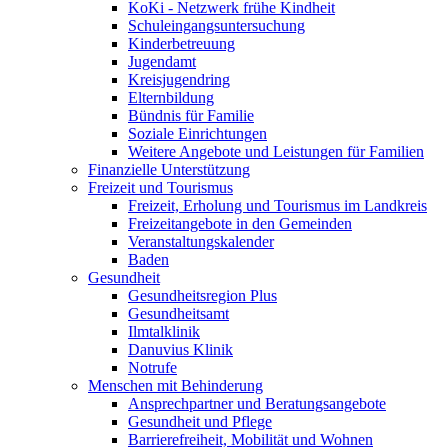
KoKi - Netzwerk frühe Kindheit
Schuleingangsuntersuchung
Kinderbetreuung
Jugendamt
Kreisjugendring
Elternbildung
Bündnis für Familie
Soziale Einrichtungen
Weitere Angebote und Leistungen für Familien
Finanzielle Unterstützung
Freizeit und Tourismus
Freizeit, Erholung und Tourismus im Landkreis
Freizeitangebote in den Gemeinden
Veranstaltungskalender
Baden
Gesundheit
Gesundheitsregion Plus
Gesundheitsamt
Ilmtalklinik
Danuvius Klinik
Notrufe
Menschen mit Behinderung
Ansprechpartner und Beratungsangebote
Gesundheit und Pflege
Barrierefreiheit, Mobilität und Wohnen