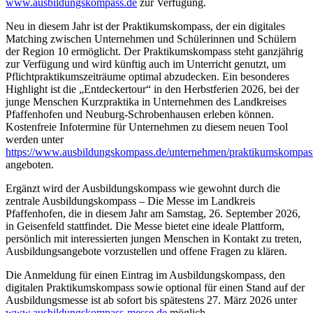
www.ausbildungskompass.de
zur Verfügung.
Neu in diesem Jahr ist der Praktikumskompass, der ein digitales
Matching zwischen Unternehmen und Schülerinnen und Schülern
der Region 10 ermöglicht. Der Praktikumskompass steht ganzjährig
zur Verfügung und wird künftig auch im Unterricht genutzt, um
Pflichtpraktikumszeiträume optimal abzudecken. Ein besonderes
Highlight ist die „Entdeckertour“ in den Herbstferien 2026, bei der
junge Menschen Kurzpraktika in Unternehmen des Landkreises
Pfaffenhofen und Neuburg-Schrobenhausen erleben können.
Kostenfreie Infotermine für Unternehmen zu diesem neuen Tool
werden unter
https://www.ausbildungskompass.de/unternehmen/praktikumskompas
angeboten.
Ergänzt wird der Ausbildungskompass wie gewohnt durch die
zentrale Ausbildungskompass – Die Messe im Landkreis
Pfaffenhofen, die in diesem Jahr am Samstag, 26. September 2026,
in Geisenfeld stattfindet. Die Messe bietet eine ideale Plattform,
persönlich mit interessierten jungen Menschen in Kontakt zu treten,
Ausbildungsangebote vorzustellen und offene Fragen zu klären.
Die Anmeldung für einen Eintrag im Ausbildungskompass, den
digitalen Praktikumskompass sowie optional für einen Stand auf der
Ausbildungsmesse ist ab sofort bis spätestens 27. März 2026 unter
www.ausbildungskompass-messe.de
möglich.