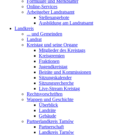
Formulare und Merkblätter
Online-Services
Arbeitgeber Landratsamt
Stellenangebote
Ausbildung am Landratsamt
Landkreis
... und Gemeinden
Landrat
Kreistag und seine Organe
Mitglieder des Kreistags
Kreisgremien
Fraktionen
Jugendkreistag
Beiräte und Kommissionen
Sitzungskalender
Sitzungsrecherche
Live-Stream Kreistag
Rechtsvorschriften
Wappen und Geschichte
Überblick
Landräte
Gebäude
Partnerlandkreis Tarnów
Partnerschaft
Landkreis Tarnów