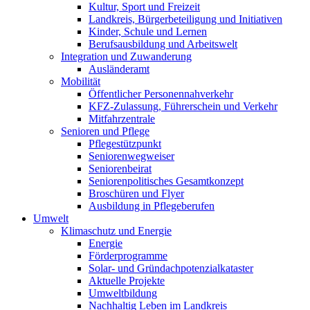
Kultur, Sport und Freizeit
Landkreis, Bürgerbeteiligung und Initiativen
Kinder, Schule und Lernen
Berufsausbildung und Arbeitswelt
Integration und Zuwanderung
Ausländeramt
Mobilität
Öffentlicher Personennahverkehr
KFZ-Zulassung, Führerschein und Verkehr
Mitfahrzentrale
Senioren und Pflege
Pflegestützpunkt
Seniorenwegweiser
Seniorenbeirat
Seniorenpolitisches Gesamtkonzept
Broschüren und Flyer
Ausbildung in Pflegeberufen
Umwelt
Klimaschutz und Energie
Energie
Förderprogramme
Solar- und Gründachpotenzialkataster
Aktuelle Projekte
Umweltbildung
Nachhaltig Leben im Landkreis