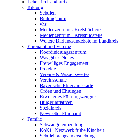
Leben im Landkreis
Bildung
Schulen
Bildungsbüro
vhs
Medienzentrum - Kreisbücherei
Medienzentrum - Kreisbildstelle
Weitere Bildungsangebote im Landkreis
Ehrenamt und Vereine
Koordinierungszentrum
Was gibt´s Neues
Freiwilliges Engagement
Projekte
Vereine & Wissenswertes
Vereinsschule
Bayerische Ehrenamtskarte
Orden und Ehrungen
Erweitertes Führungszeugnis
Bürgerinitiativen
Sozialpreis
Newsletter Ehrenamt
Familie
Schwangerenberatung
KoKi - Netzwerk frühe Kindheit
Schuleingangsuntersuchung