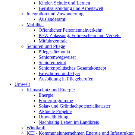
Kinder, Schule und Lernen
Berufsausbildung und Arbeitswelt
Integration und Zuwanderung
Ausländeramt
Mobilität
Öffentlicher Personennahverkehr
KFZ-Zulassung, Führerschein und Verkehr
Mitfahrzentrale
Senioren und Pflege
Pflegestützpunkt
Seniorenwegweiser
Seniorenbeirat
Seniorenpolitisches Gesamtkonzept
Broschüren und Flyer
Ausbildung in Pflegeberufen
Umwelt
Klimaschutz und Energie
Energie
Förderprogramme
Solar- und Gründachpotenzialkataster
Aktuelle Projekte
Umweltbildung
Nachhaltig Leben im Landkreis
Windkraft
KEI - Kommunalunternehmen Energie und Infrastruktu