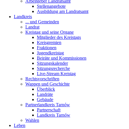
Arbeitgeber Landratsamt
Stellenangebote
Ausbildung am Landratsamt
Landkreis
... und Gemeinden
Landrat
Kreistag und seine Organe
Mitglieder des Kreistags
Kreisgremien
Fraktionen
Jugendkreistag
Beiräte und Kommissionen
Sitzungskalender
Sitzungsrecherche
Live-Stream Kreistag
Rechtsvorschriften
Wappen und Geschichte
Überblick
Landräte
Gebäude
Partnerlandkreis Tarnów
Partnerschaft
Landkreis Tarnów
Wahlen
Leben