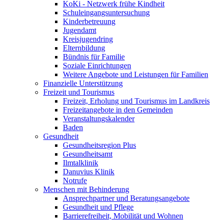
KoKi - Netzwerk frühe Kindheit
Schuleingangsuntersuchung
Kinderbetreuung
Jugendamt
Kreisjugendring
Elternbildung
Bündnis für Familie
Soziale Einrichtungen
Weitere Angebote und Leistungen für Familien
Finanzielle Unterstützung
Freizeit und Tourismus
Freizeit, Erholung und Tourismus im Landkreis
Freizeitangebote in den Gemeinden
Veranstaltungskalender
Baden
Gesundheit
Gesundheitsregion Plus
Gesundheitsamt
Ilmtalklinik
Danuvius Klinik
Notrufe
Menschen mit Behinderung
Ansprechpartner und Beratungsangebote
Gesundheit und Pflege
Barrierefreiheit, Mobilität und Wohnen