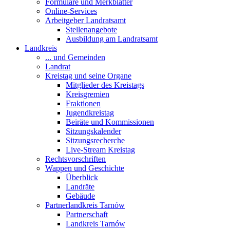
Formulare und Merkblätter
Online-Services
Arbeitgeber Landratsamt
Stellenangebote
Ausbildung am Landratsamt
Landkreis
... und Gemeinden
Landrat
Kreistag und seine Organe
Mitglieder des Kreistags
Kreisgremien
Fraktionen
Jugendkreistag
Beiräte und Kommissionen
Sitzungskalender
Sitzungsrecherche
Live-Stream Kreistag
Rechtsvorschriften
Wappen und Geschichte
Überblick
Landräte
Gebäude
Partnerlandkreis Tarnów
Partnerschaft
Landkreis Tarnów