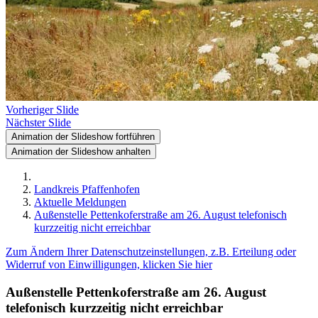
Vorheriger Slide
Nächster Slide
Animation der Slideshow fortführen
Animation der Slideshow anhalten
Landkreis Pfaffenhofen
Aktuelle Meldungen
Außenstelle Pettenkoferstraße am 26. August telefonisch
kurzzeitig nicht erreichbar
Zum Ändern Ihrer Datenschutzeinstellungen, z.B. Erteilung oder
Widerruf von Einwilligungen, klicken Sie hier
Außenstelle Pettenkoferstraße am 26. August
telefonisch kurzzeitig nicht erreichbar