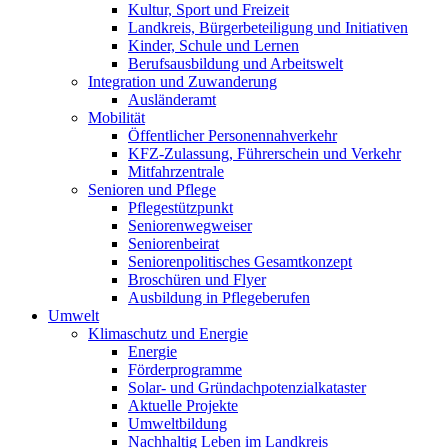
Kultur, Sport und Freizeit
Landkreis, Bürgerbeteiligung und Initiativen
Kinder, Schule und Lernen
Berufsausbildung und Arbeitswelt
Integration und Zuwanderung
Ausländeramt
Mobilität
Öffentlicher Personennahverkehr
KFZ-Zulassung, Führerschein und Verkehr
Mitfahrzentrale
Senioren und Pflege
Pflegestützpunkt
Seniorenwegweiser
Seniorenbeirat
Seniorenpolitisches Gesamtkonzept
Broschüren und Flyer
Ausbildung in Pflegeberufen
Umwelt
Klimaschutz und Energie
Energie
Förderprogramme
Solar- und Gründachpotenzialkataster
Aktuelle Projekte
Umweltbildung
Nachhaltig Leben im Landkreis