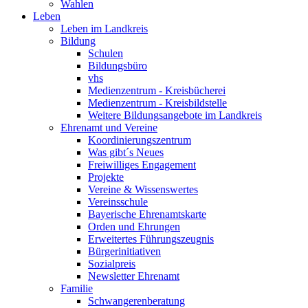
Wahlen
Leben
Leben im Landkreis
Bildung
Schulen
Bildungsbüro
vhs
Medienzentrum - Kreisbücherei
Medienzentrum - Kreisbildstelle
Weitere Bildungsangebote im Landkreis
Ehrenamt und Vereine
Koordinierungszentrum
Was gibt´s Neues
Freiwilliges Engagement
Projekte
Vereine & Wissenswertes
Vereinsschule
Bayerische Ehrenamtskarte
Orden und Ehrungen
Erweitertes Führungszeugnis
Bürgerinitiativen
Sozialpreis
Newsletter Ehrenamt
Familie
Schwangerenberatung