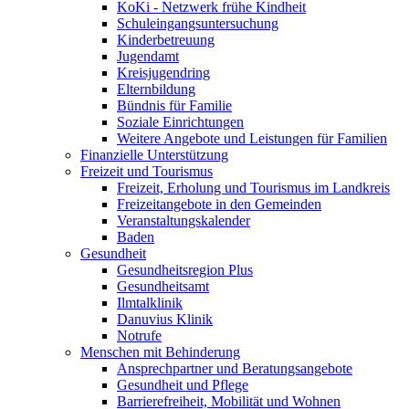
KoKi - Netzwerk frühe Kindheit
Schuleingangsuntersuchung
Kinderbetreuung
Jugendamt
Kreisjugendring
Elternbildung
Bündnis für Familie
Soziale Einrichtungen
Weitere Angebote und Leistungen für Familien
Finanzielle Unterstützung
Freizeit und Tourismus
Freizeit, Erholung und Tourismus im Landkreis
Freizeitangebote in den Gemeinden
Veranstaltungskalender
Baden
Gesundheit
Gesundheitsregion Plus
Gesundheitsamt
Ilmtalklinik
Danuvius Klinik
Notrufe
Menschen mit Behinderung
Ansprechpartner und Beratungsangebote
Gesundheit und Pflege
Barrierefreiheit, Mobilität und Wohnen