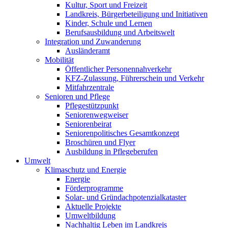
Kultur, Sport und Freizeit
Landkreis, Bürgerbeteiligung und Initiativen
Kinder, Schule und Lernen
Berufsausbildung und Arbeitswelt
Integration und Zuwanderung
Ausländeramt
Mobilität
Öffentlicher Personennahverkehr
KFZ-Zulassung, Führerschein und Verkehr
Mitfahrzentrale
Senioren und Pflege
Pflegestützpunkt
Seniorenwegweiser
Seniorenbeirat
Seniorenpolitisches Gesamtkonzept
Broschüren und Flyer
Ausbildung in Pflegeberufen
Umwelt
Klimaschutz und Energie
Energie
Förderprogramme
Solar- und Gründachpotenzialkataster
Aktuelle Projekte
Umweltbildung
Nachhaltig Leben im Landkreis