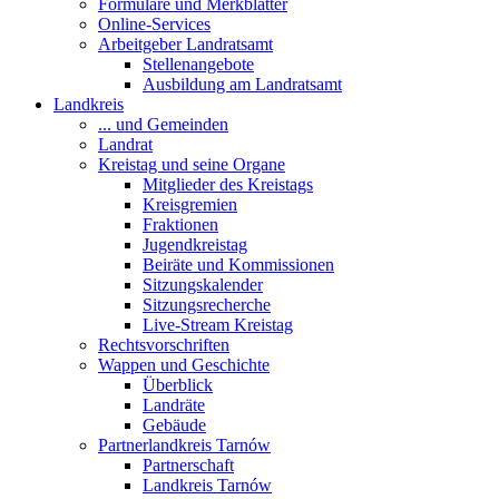
Formulare und Merkblätter
Online-Services
Arbeitgeber Landratsamt
Stellenangebote
Ausbildung am Landratsamt
Landkreis
... und Gemeinden
Landrat
Kreistag und seine Organe
Mitglieder des Kreistags
Kreisgremien
Fraktionen
Jugendkreistag
Beiräte und Kommissionen
Sitzungskalender
Sitzungsrecherche
Live-Stream Kreistag
Rechtsvorschriften
Wappen und Geschichte
Überblick
Landräte
Gebäude
Partnerlandkreis Tarnów
Partnerschaft
Landkreis Tarnów