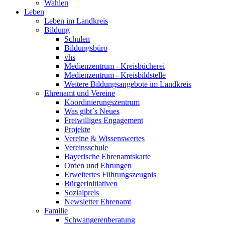
Wahlen
Leben
Leben im Landkreis
Bildung
Schulen
Bildungsbüro
vhs
Medienzentrum - Kreisbücherei
Medienzentrum - Kreisbildstelle
Weitere Bildungsangebote im Landkreis
Ehrenamt und Vereine
Koordinierungszentrum
Was gibt´s Neues
Freiwilliges Engagement
Projekte
Vereine & Wissenswertes
Vereinsschule
Bayerische Ehrenamtskarte
Orden und Ehrungen
Erweitertes Führungszeugnis
Bürgerinitiativen
Sozialpreis
Newsletter Ehrenamt
Familie
Schwangerenberatung