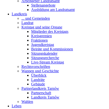
Arbeitgeber Landratsamt
Stellenangebote
Ausbildung am Landratsamt
Landkreis
... und Gemeinden
Landrat
Kreistag und seine Organe
Mitglieder des Kreistags
Kreisgremien
Fraktionen
Jugendkreistag
Beiräte und Kommissionen
Sitzungskalender
Sitzungsrecherche
Live-Stream Kreistag
Rechtsvorschriften
Wappen und Geschichte
Überblick
Landräte
Gebäude
Partnerlandkreis Tarnów
Partnerschaft
Landkreis Tarnów
Wahlen
Leben