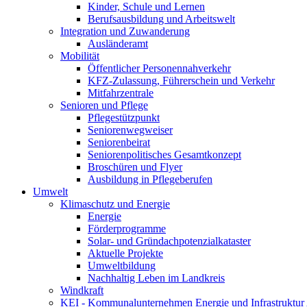
Kinder, Schule und Lernen
Berufsausbildung und Arbeitswelt
Integration und Zuwanderung
Ausländeramt
Mobilität
Öffentlicher Personennahverkehr
KFZ-Zulassung, Führerschein und Verkehr
Mitfahrzentrale
Senioren und Pflege
Pflegestützpunkt
Seniorenwegweiser
Seniorenbeirat
Seniorenpolitisches Gesamtkonzept
Broschüren und Flyer
Ausbildung in Pflegeberufen
Umwelt
Klimaschutz und Energie
Energie
Förderprogramme
Solar- und Gründachpotenzialkataster
Aktuelle Projekte
Umweltbildung
Nachhaltig Leben im Landkreis
Windkraft
KEI - Kommunalunternehmen Energie und Infrastruktu