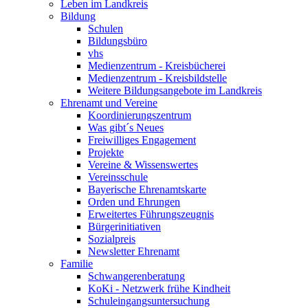
Leben im Landkreis
Bildung
Schulen
Bildungsbüro
vhs
Medienzentrum - Kreisbücherei
Medienzentrum - Kreisbildstelle
Weitere Bildungsangebote im Landkreis
Ehrenamt und Vereine
Koordinierungszentrum
Was gibt´s Neues
Freiwilliges Engagement
Projekte
Vereine & Wissenswertes
Vereinsschule
Bayerische Ehrenamtskarte
Orden und Ehrungen
Erweitertes Führungszeugnis
Bürgerinitiativen
Sozialpreis
Newsletter Ehrenamt
Familie
Schwangerenberatung
KoKi - Netzwerk frühe Kindheit
Schuleingangsuntersuchung