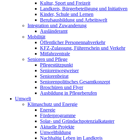
Kultur, Sport und Freizeit
Landkreis, Bürgerbeteiligung und Initiativen
Kinder, Schule und Lernen
Berufsausbildung und Arbeitswelt
Integration und Zuwanderung
Ausländeramt
Mobilität
Öffentlicher Personennahverkehr
KFZ-Zulassung, Führerschein und Verkehr
Mitfahrzentrale
Senioren und Pflege
Pflegestützpunkt
Seniorenwegweiser
Seniorenbeirat
Seniorenpolitisches Gesamtkonzept
Broschüren und Flyer
Ausbildung in Pflegeberufen
Umwelt
Klimaschutz und Energie
Energie
Förderprogramme
Solar- und Gründachpotenzialkataster
Aktuelle Projekte
Umweltbildung
Nachhaltig Leben im Landkreis