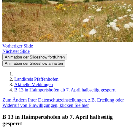
Vorheriger Slide
Nächster Slide
Animation der Slideshow fortführen
Animation der Slideshow anhalten
Landkreis Pfaffenhofen
Aktuelle Meldungen
B 13 in Haimpertshofen ab 7. April halbseitig gesperrt
Zum Ändern Ihrer Datenschutzeinstellungen, z.B. Erteilung oder
Widerruf von Einwilligungen, klicken Sie hier
B 13 in Haimpertshofen ab 7. April halbseitig
gesperrt