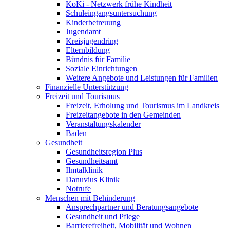
KoKi - Netzwerk frühe Kindheit
Schuleingangsuntersuchung
Kinderbetreuung
Jugendamt
Kreisjugendring
Elternbildung
Bündnis für Familie
Soziale Einrichtungen
Weitere Angebote und Leistungen für Familien
Finanzielle Unterstützung
Freizeit und Tourismus
Freizeit, Erholung und Tourismus im Landkreis
Freizeitangebote in den Gemeinden
Veranstaltungskalender
Baden
Gesundheit
Gesundheitsregion Plus
Gesundheitsamt
Ilmtalklinik
Danuvius Klinik
Notrufe
Menschen mit Behinderung
Ansprechpartner und Beratungsangebote
Gesundheit und Pflege
Barrierefreiheit, Mobilität und Wohnen