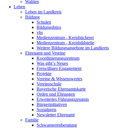
Wahlen
Leben
Leben im Landkreis
Bildung
Schulen
Bildungsbüro
vhs
Medienzentrum - Kreisbücherei
Medienzentrum - Kreisbildstelle
Weitere Bildungsangebote im Landkreis
Ehrenamt und Vereine
Koordinierungszentrum
Was gibt´s Neues
Freiwilliges Engagement
Projekte
Vereine & Wissenswertes
Vereinsschule
Bayerische Ehrenamtskarte
Orden und Ehrungen
Erweitertes Führungszeugnis
Bürgerinitiativen
Sozialpreis
Newsletter Ehrenamt
Familie
Schwangerenberatung