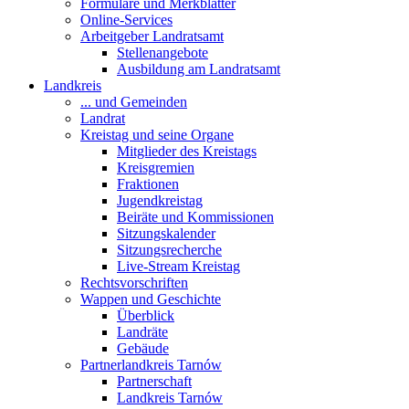
Formulare und Merkblätter
Online-Services
Arbeitgeber Landratsamt
Stellenangebote
Ausbildung am Landratsamt
Landkreis
... und Gemeinden
Landrat
Kreistag und seine Organe
Mitglieder des Kreistags
Kreisgremien
Fraktionen
Jugendkreistag
Beiräte und Kommissionen
Sitzungskalender
Sitzungsrecherche
Live-Stream Kreistag
Rechtsvorschriften
Wappen und Geschichte
Überblick
Landräte
Gebäude
Partnerlandkreis Tarnów
Partnerschaft
Landkreis Tarnów