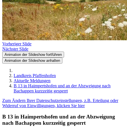
Vorheriger Slide
Nächster Slide
Animation der Slideshow fortführen
Animation der Slideshow anhalten
Landkreis Pfaffenhofen
Aktuelle Meldungen
B 13 in Haimpertshofen und an der Abzweigung nach
Bachappen kurzzeitig gesperrt
Zum Ändern Ihrer Datenschutzeinstellungen, z.B. Erteilung oder
Widerruf von Einwilligungen, klicken Sie hier
B 13 in Haimpertshofen und an der Abzweigung
nach Bachappen kurzzeitig gesperrt