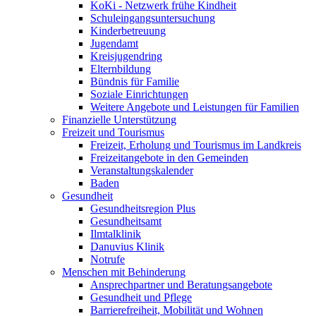
KoKi - Netzwerk frühe Kindheit
Schuleingangsuntersuchung
Kinderbetreuung
Jugendamt
Kreisjugendring
Elternbildung
Bündnis für Familie
Soziale Einrichtungen
Weitere Angebote und Leistungen für Familien
Finanzielle Unterstützung
Freizeit und Tourismus
Freizeit, Erholung und Tourismus im Landkreis
Freizeitangebote in den Gemeinden
Veranstaltungskalender
Baden
Gesundheit
Gesundheitsregion Plus
Gesundheitsamt
Ilmtalklinik
Danuvius Klinik
Notrufe
Menschen mit Behinderung
Ansprechpartner und Beratungsangebote
Gesundheit und Pflege
Barrierefreiheit, Mobilität und Wohnen