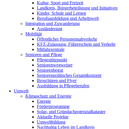
Kultur, Sport und Freizeit
Landkreis, Bürgerbeteiligung und Initiativen
Kinder, Schule und Lernen
Berufsausbildung und Arbeitswelt
Integration und Zuwanderung
Ausländeramt
Mobilität
Öffentlicher Personennahverkehr
KFZ-Zulassung, Führerschein und Verkehr
Mitfahrzentrale
Senioren und Pflege
Pflegestützpunkt
Seniorenwegweiser
Seniorenbeirat
Seniorenpolitisches Gesamtkonzept
Broschüren und Flyer
Ausbildung in Pflegeberufen
Umwelt
Klimaschutz und Energie
Energie
Förderprogramme
Solar- und Gründachpotenzialkataster
Aktuelle Projekte
Umweltbildung
Nachhaltig Leben im Landkreis