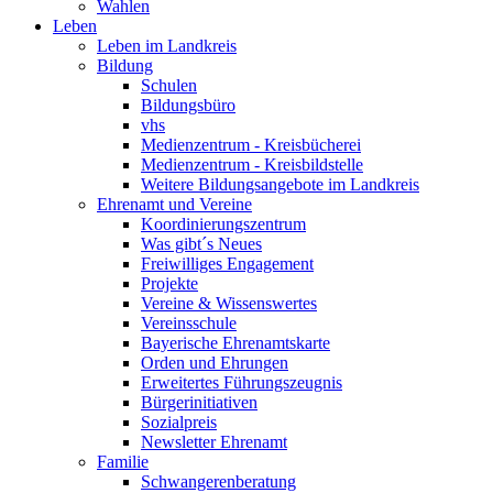
Wahlen
Leben
Leben im Landkreis
Bildung
Schulen
Bildungsbüro
vhs
Medienzentrum - Kreisbücherei
Medienzentrum - Kreisbildstelle
Weitere Bildungsangebote im Landkreis
Ehrenamt und Vereine
Koordinierungszentrum
Was gibt´s Neues
Freiwilliges Engagement
Projekte
Vereine & Wissenswertes
Vereinsschule
Bayerische Ehrenamtskarte
Orden und Ehrungen
Erweitertes Führungszeugnis
Bürgerinitiativen
Sozialpreis
Newsletter Ehrenamt
Familie
Schwangerenberatung