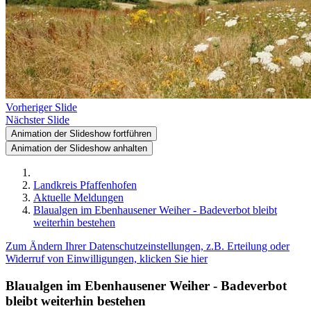
Vorheriger Slide
Nächster Slide
Animation der Slideshow fortführen
Animation der Slideshow anhalten
Landkreis Pfaffenhofen
Aktuelle Meldungen
Blaualgen im Ebenhausener Weiher - Badeverbot bleibt
weiterhin bestehen
Zum Ändern Ihrer Datenschutzeinstellungen, z.B. Erteilung oder
Widerruf von Einwilligungen, klicken Sie hier
Blaualgen im Ebenhausener Weiher - Badeverbot
bleibt weiterhin bestehen