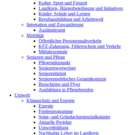
Kultur, Sport und Freizeit
Landkreis, Bürgerbeteiligung und Initiativen
Kinder, Schule und Lernen
Berufsausbildung und Arbeitswelt
Integration und Zuwanderung
Ausländeramt
Mobilität
Öffentlicher Personennahverkehr
KFZ-Zulassung, Führerschein und Verkehr
Mitfahrzentrale
Senioren und Pflege
Pflegestützpunkt
Seniorenwegweiser
Seniorenbeirat
Seniorenpolitisches Gesamtkonzept
Broschüren und Flyer
Ausbildung in Pflegeberufen
Umwelt
Klimaschutz und Energie
Energie
Förderprogramme
Solar- und Gründachpotenzialkataster
Aktuelle Projekte
Umweltbildung
Nachhaltig Leben im Landkreis