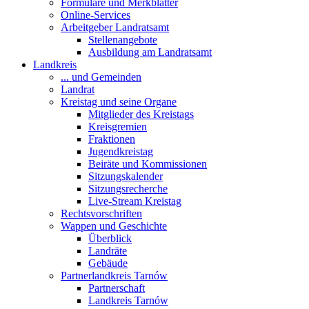
Formulare und Merkblätter
Online-Services
Arbeitgeber Landratsamt
Stellenangebote
Ausbildung am Landratsamt
Landkreis
... und Gemeinden
Landrat
Kreistag und seine Organe
Mitglieder des Kreistags
Kreisgremien
Fraktionen
Jugendkreistag
Beiräte und Kommissionen
Sitzungskalender
Sitzungsrecherche
Live-Stream Kreistag
Rechtsvorschriften
Wappen und Geschichte
Überblick
Landräte
Gebäude
Partnerlandkreis Tarnów
Partnerschaft
Landkreis Tarnów