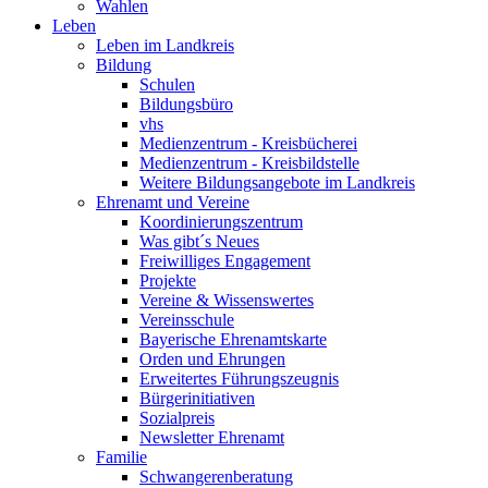
Wahlen
Leben
Leben im Landkreis
Bildung
Schulen
Bildungsbüro
vhs
Medienzentrum - Kreisbücherei
Medienzentrum - Kreisbildstelle
Weitere Bildungsangebote im Landkreis
Ehrenamt und Vereine
Koordinierungszentrum
Was gibt´s Neues
Freiwilliges Engagement
Projekte
Vereine & Wissenswertes
Vereinsschule
Bayerische Ehrenamtskarte
Orden und Ehrungen
Erweitertes Führungszeugnis
Bürgerinitiativen
Sozialpreis
Newsletter Ehrenamt
Familie
Schwangerenberatung