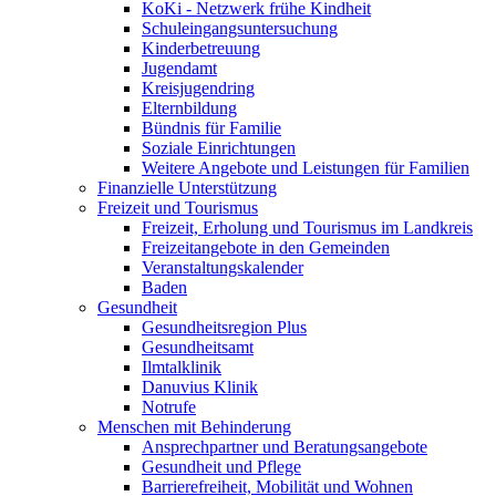
KoKi - Netzwerk frühe Kindheit
Schuleingangsuntersuchung
Kinderbetreuung
Jugendamt
Kreisjugendring
Elternbildung
Bündnis für Familie
Soziale Einrichtungen
Weitere Angebote und Leistungen für Familien
Finanzielle Unterstützung
Freizeit und Tourismus
Freizeit, Erholung und Tourismus im Landkreis
Freizeitangebote in den Gemeinden
Veranstaltungskalender
Baden
Gesundheit
Gesundheitsregion Plus
Gesundheitsamt
Ilmtalklinik
Danuvius Klinik
Notrufe
Menschen mit Behinderung
Ansprechpartner und Beratungsangebote
Gesundheit und Pflege
Barrierefreiheit, Mobilität und Wohnen