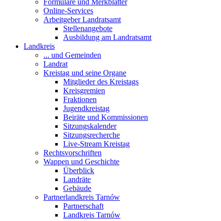
Formulare und Merkblätter
Online-Services
Arbeitgeber Landratsamt
Stellenangebote
Ausbildung am Landratsamt
Landkreis
... und Gemeinden
Landrat
Kreistag und seine Organe
Mitglieder des Kreistags
Kreisgremien
Fraktionen
Jugendkreistag
Beiräte und Kommissionen
Sitzungskalender
Sitzungsrecherche
Live-Stream Kreistag
Rechtsvorschriften
Wappen und Geschichte
Überblick
Landräte
Gebäude
Partnerlandkreis Tarnów
Partnerschaft
Landkreis Tarnów