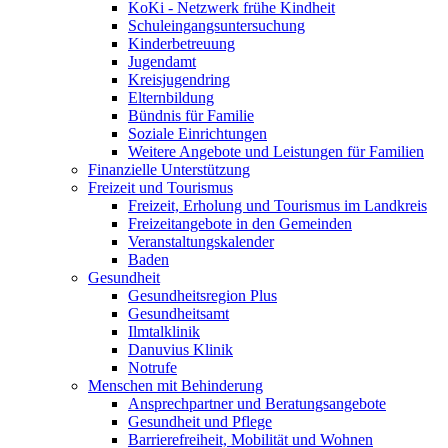
KoKi - Netzwerk frühe Kindheit
Schuleingangsuntersuchung
Kinderbetreuung
Jugendamt
Kreisjugendring
Elternbildung
Bündnis für Familie
Soziale Einrichtungen
Weitere Angebote und Leistungen für Familien
Finanzielle Unterstützung
Freizeit und Tourismus
Freizeit, Erholung und Tourismus im Landkreis
Freizeitangebote in den Gemeinden
Veranstaltungskalender
Baden
Gesundheit
Gesundheitsregion Plus
Gesundheitsamt
Ilmtalklinik
Danuvius Klinik
Notrufe
Menschen mit Behinderung
Ansprechpartner und Beratungsangebote
Gesundheit und Pflege
Barrierefreiheit, Mobilität und Wohnen