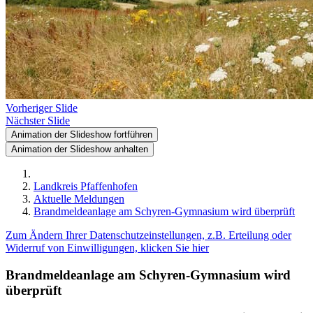
Vorheriger Slide
Nächster Slide
Animation der Slideshow fortführen
Animation der Slideshow anhalten
Landkreis Pfaffenhofen
Aktuelle Meldungen
Brandmeldeanlage am Schyren-Gymnasium wird überprüft
Zum Ändern Ihrer Datenschutzeinstellungen, z.B. Erteilung oder
Widerruf von Einwilligungen, klicken Sie hier
Brandmeldeanlage am Schyren-Gymnasium wird
überprüft