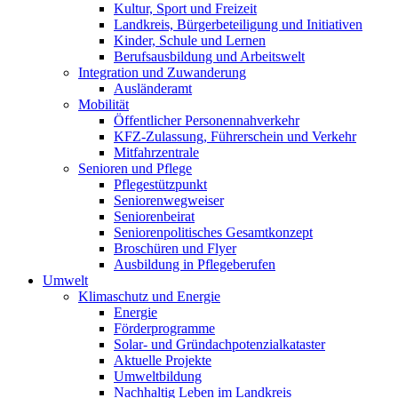
Kultur, Sport und Freizeit
Landkreis, Bürgerbeteiligung und Initiativen
Kinder, Schule und Lernen
Berufsausbildung und Arbeitswelt
Integration und Zuwanderung
Ausländeramt
Mobilität
Öffentlicher Personennahverkehr
KFZ-Zulassung, Führerschein und Verkehr
Mitfahrzentrale
Senioren und Pflege
Pflegestützpunkt
Seniorenwegweiser
Seniorenbeirat
Seniorenpolitisches Gesamtkonzept
Broschüren und Flyer
Ausbildung in Pflegeberufen
Umwelt
Klimaschutz und Energie
Energie
Förderprogramme
Solar- und Gründachpotenzialkataster
Aktuelle Projekte
Umweltbildung
Nachhaltig Leben im Landkreis