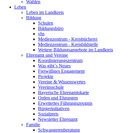
Wahlen
Leben
Leben im Landkreis
Bildung
Schulen
Bildungsbüro
vhs
Medienzentrum - Kreisbücherei
Medienzentrum - Kreisbildstelle
Weitere Bildungsangebote im Landkreis
Ehrenamt und Vereine
Koordinierungszentrum
Was gibt´s Neues
Freiwilliges Engagement
Projekte
Vereine & Wissenswertes
Vereinsschule
Bayerische Ehrenamtskarte
Orden und Ehrungen
Erweitertes Führungszeugnis
Bürgerinitiativen
Sozialpreis
Newsletter Ehrenamt
Familie
Schwangerenberatung