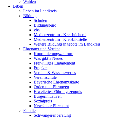
Wahlen
Leben
Leben im Landkreis
Bildung
Schulen
Bildungsbüro
vhs
Medienzentrum - Kreisbücherei
Medienzentrum - Kreisbildstelle
Weitere Bildungsangebote im Landkreis
Ehrenamt und Vereine
Koordinierungszentrum
Was gibt´s Neues
Freiwilliges Engagement
Projekte
Vereine & Wissenswertes
Vereinsschule
Bayerische Ehrenamtskarte
Orden und Ehrungen
Erweitertes Führungszeugnis
Bürgerinitiativen
Sozialpreis
Newsletter Ehrenamt
Familie
Schwangerenberatung