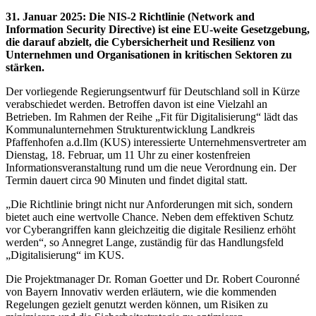
31. Januar 2025
:
Die NIS-2 Richtlinie (Network and
Information Security Directive) ist eine EU-weite Gesetzgebung,
die darauf abzielt, die Cybersicherheit und Resilienz von
Unternehmen und Organisationen in kritischen Sektoren zu
stärken.
Der vorliegende Regierungsentwurf für Deutschland soll in Kürze
verabschiedet werden. Betroffen davon ist eine Vielzahl an
Betrieben. Im Rahmen der Reihe „Fit für Digitalisierung“ lädt das
Kommunalunternehmen Strukturentwicklung Landkreis
Pfaffenhofen a.d.Ilm (KUS) interessierte Unternehmensvertreter am
Dienstag, 18. Februar, um 11 Uhr zu einer kostenfreien
Informationsveranstaltung rund um die neue Verordnung ein. Der
Termin dauert circa 90 Minuten und findet digital statt.
„Die Richtlinie bringt nicht nur Anforderungen mit sich, sondern
bietet auch eine wertvolle Chance. Neben dem effektiven Schutz
vor Cyberangriffen kann gleichzeitig die digitale Resilienz erhöht
werden“, so Annegret Lange, zuständig für das Handlungsfeld
„Digitalisierung“ im KUS.
Die Projektmanager Dr. Roman Goetter und Dr. Robert Couronné
von Bayern Innovativ werden erläutern, wie die kommenden
Regelungen gezielt genutzt werden können, um Risiken zu