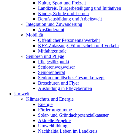
Kultur, Sport und Freizeit
Landkreis, Bürgerbeteiligung und Initiativen
Kinder, Schule und Lernen
Berufsausbildung und Arbeitswelt
Integration und Zuwanderung
Ausländeramt
Mobilität
Öffentlicher Personennahverkehr
KFZ-Zulassung, Führerschein und Verkehr
Mitfahrzentrale
Senioren und Pflege
Pflegestützpunkt
Seniorenwegweiser
Seniorenbeirat
Seniorenpolitisches Gesamtkonzept
Broschüren und Flyer
Ausbildung in Pflegeberufen
Umwelt
Klimaschutz und Energie
Energie
Förderprogramme
Solar- und Gründachpotenzialkataster
Aktuelle Projekte
Umweltbildung
Nachhaltig Leben im Landkreis