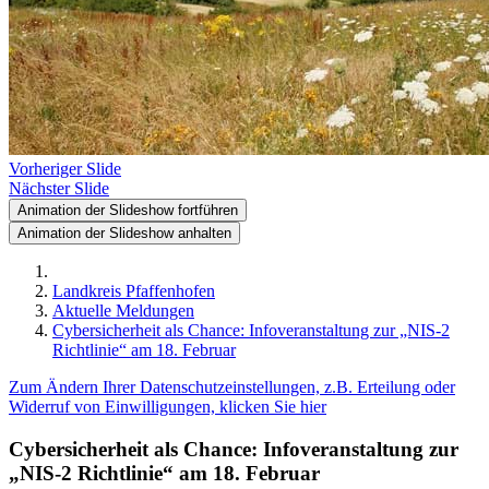
Vorheriger Slide
Nächster Slide
Animation der Slideshow fortführen
Animation der Slideshow anhalten
Landkreis Pfaffenhofen
Aktuelle Meldungen
Cybersicherheit als Chance: Infoveranstaltung zur „NIS-2
Richtlinie“ am 18. Februar
Zum Ändern Ihrer Datenschutzeinstellungen, z.B. Erteilung oder
Widerruf von Einwilligungen, klicken Sie hier
Cybersicherheit als Chance: Infoveranstaltung zur
„NIS-2 Richtlinie“ am 18. Februar