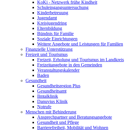
KoKi - Netzwerk frühe Kindheit
Schuleingangsuntersuchung
Kinderbetreuung
Jugendamt
Kreisjugendring
Elternbildung
Bündnis für Familie
Soziale Einrichtungen
Weitere Angebote und Leistungen für Familien
Finanzielle Unterstützung
Freizeit und Tourismus
Freizeit, Erholung und Tourismus im Landkreis
Freizeitangebote in den Gemeinden
Veranstaltungskalender
Baden
Gesundheit
Gesundheitsregion Plus
Gesundheitsamt
Ilmtalklinik
Danuvius Klinik
Notrufe
Menschen mit Behinderung
Ansprechpartner und Beratungsangebote
Gesundheit und Pflege
Barrierefreiheit, Mobilität und Wohnen