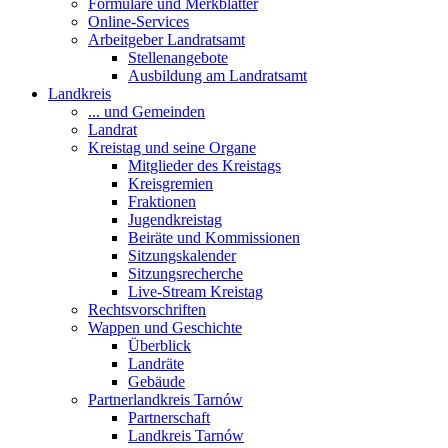
Formulare und Merkblätter
Online-Services
Arbeitgeber Landratsamt
Stellenangebote
Ausbildung am Landratsamt
Landkreis
... und Gemeinden
Landrat
Kreistag und seine Organe
Mitglieder des Kreistags
Kreisgremien
Fraktionen
Jugendkreistag
Beiräte und Kommissionen
Sitzungskalender
Sitzungsrecherche
Live-Stream Kreistag
Rechtsvorschriften
Wappen und Geschichte
Überblick
Landräte
Gebäude
Partnerlandkreis Tarnów
Partnerschaft
Landkreis Tarnów