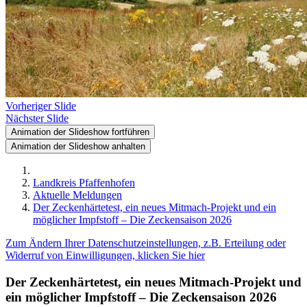
Vorheriger Slide
Nächster Slide
Animation der Slideshow fortführen
Animation der Slideshow anhalten
Landkreis Pfaffenhofen
Aktuelle Meldungen
Der Zeckenhärtetest, ein neues Mitmach-Projekt und ein
möglicher Impfstoff – Die Zeckensaison 2026
Zum Ändern Ihrer Datenschutzeinstellungen, z.B. Erteilung oder
Widerruf von Einwilligungen, klicken Sie hier
Der Zeckenhärtetest, ein neues Mitmach-Projekt und
ein möglicher Impfstoff – Die Zeckensaison 2026