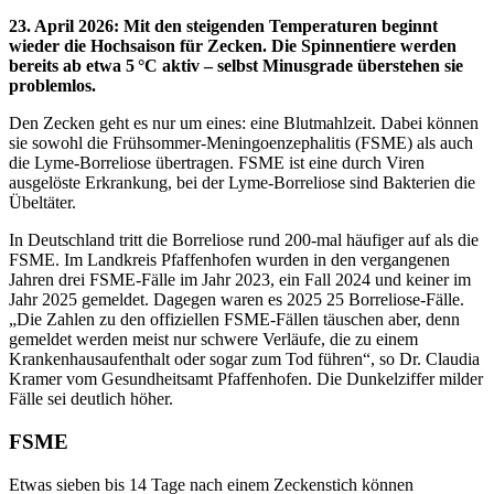
23. April 2026
:
Mit den steigenden Temperaturen beginnt
wieder die Hochsaison für Zecken. Die Spinnentiere werden
bereits ab etwa 5 °C aktiv – selbst Minusgrade überstehen sie
problemlos.
Den Zecken geht es nur um eines: eine Blutmahlzeit. Dabei können
sie sowohl die Frühsommer-Meningoenzephalitis (FSME) als auch
die Lyme-Borreliose übertragen. FSME ist eine durch Viren
ausgelöste Erkrankung, bei der Lyme-Borreliose sind Bakterien die
Übeltäter.
In Deutschland tritt die Borreliose rund 200-mal häufiger auf als die
FSME. Im Landkreis Pfaffenhofen wurden in den vergangenen
Jahren drei FSME-Fälle im Jahr 2023, ein Fall 2024 und keiner im
Jahr 2025 gemeldet. Dagegen waren es 2025 25 Borreliose-Fälle.
„Die Zahlen zu den offiziellen FSME-Fällen täuschen aber, denn
gemeldet werden meist nur schwere Verläufe, die zu einem
Krankenhausaufenthalt oder sogar zum Tod führen“, so Dr. Claudia
Kramer vom Gesundheitsamt Pfaffenhofen. Die Dunkelziffer milder
Fälle sei deutlich höher.
FSME
Etwas sieben bis 14 Tage nach einem Zeckenstich können