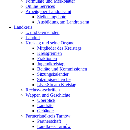
Formulare und Merkblätter
Online-Services
Arbeitgeber Landratsamt
Stellenangebote
Ausbildung am Landratsamt
Landkreis
... und Gemeinden
Landrat
Kreistag und seine Organe
Mitglieder des Kreistags
Kreisgremien
Fraktionen
Jugendkreistag
Beiräte und Kommissionen
Sitzungskalender
Sitzungsrecherche
Live-Stream Kreistag
Rechtsvorschriften
Wappen und Geschichte
Überblick
Landräte
Gebäude
Partnerlandkreis Tarnów
Partnerschaft
Landkreis Tarnów