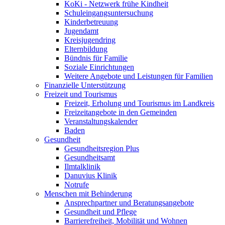
KoKi - Netzwerk frühe Kindheit
Schuleingangsuntersuchung
Kinderbetreuung
Jugendamt
Kreisjugendring
Elternbildung
Bündnis für Familie
Soziale Einrichtungen
Weitere Angebote und Leistungen für Familien
Finanzielle Unterstützung
Freizeit und Tourismus
Freizeit, Erholung und Tourismus im Landkreis
Freizeitangebote in den Gemeinden
Veranstaltungskalender
Baden
Gesundheit
Gesundheitsregion Plus
Gesundheitsamt
Ilmtalklinik
Danuvius Klinik
Notrufe
Menschen mit Behinderung
Ansprechpartner und Beratungsangebote
Gesundheit und Pflege
Barrierefreiheit, Mobilität und Wohnen