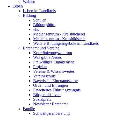
Wahlen
Leben
Leben im Landkreis
Bildung
Schulen
Bildungsbüro
vhs
Medienzentrum - Kreisbücherei
Medienzentrum - Kreisbildstelle
Weitere Bildungsangebote im Landkreis
Ehrenamt und Vereine
Koordinierungszentrum
Was gibt´s Neues
Freiwilliges Engagement
Projekte
Vereine & Wissenswertes
Vereinsschule
Bayerische Ehrenamtskarte
Orden und Ehrungen
Erweitertes Führungszeugnis
Bürgerinitiativen
Sozialpreis
Newsletter Ehrenamt
Familie
Schwangerenberatung