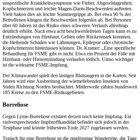
unspezifische Krankheitssymptome wie Fieber, Abgeschlagenheit,
Kopfschmerzen und leichte Magen-Darm-Beschwerden auftreten.
Viele haken dies als leichte Sommergrippe ab. Bei etwa 90 % der
Betroffenen klingen die Beschwerden folgenlos ab. Bei Personen
über 60 Jahren ist das Risiko eines schweren Verlaufs allerdings
deutlich erhöht. Nach etwa acht beschwerdefreien Tagen kann es zu
Entzündungen von Hirnhaut, Gehirn oder Rückenmark kommen,
die bleibende Schäden wie Lähmungen, Epilepsie oder chronische
Kopfschmerzen hinterlassen können. Dr. Kramer: „Eine spezifische
Behandlung für FSME gibt es nicht. Etwa ein Prozent der Fälle mit
Hirnhaut- oder Hirnentzündung verlaufen tödlich. Umso wichtiger
ist die wirksame FSME-Impfung.
Der Klimawandel spielt den lästigen Blutsaugern in die Karten: Seit
Jahren wird eine Ausbreitung der wärmeliebenden Insekten von
Süden Richtung Norden beobachtet. Mittlerweile zählen bundesweit
185 Kreise zu den FSME-Risikogebieten.
Borreliose
Gegen Lyme-Borreliose existiert derzeit noch keine Impfung. Ein
vielversprechender Impfstoffkandidat befindet sich jedoch in der
Testphase und könnte frühestens Ende 2027 zugelassen werden.
Typisch für eine Borreliose ist die ringförmige Wanderröte, die Tage