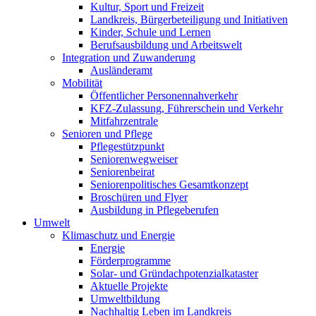
Kultur, Sport und Freizeit
Landkreis, Bürgerbeteiligung und Initiativen
Kinder, Schule und Lernen
Berufsausbildung und Arbeitswelt
Integration und Zuwanderung
Ausländeramt
Mobilität
Öffentlicher Personennahverkehr
KFZ-Zulassung, Führerschein und Verkehr
Mitfahrzentrale
Senioren und Pflege
Pflegestützpunkt
Seniorenwegweiser
Seniorenbeirat
Seniorenpolitisches Gesamtkonzept
Broschüren und Flyer
Ausbildung in Pflegeberufen
Umwelt
Klimaschutz und Energie
Energie
Förderprogramme
Solar- und Gründachpotenzialkataster
Aktuelle Projekte
Umweltbildung
Nachhaltig Leben im Landkreis