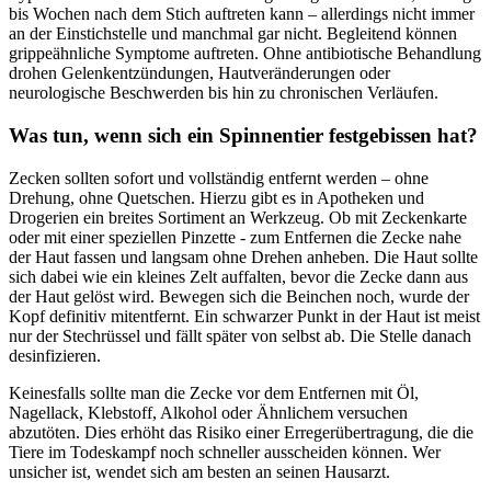
bis Wochen nach dem Stich auftreten kann – allerdings nicht immer
an der Einstichstelle und manchmal gar nicht. Begleitend können
grippeähnliche Symptome auftreten. Ohne antibiotische Behandlung
drohen Gelenkentzündungen, Hautveränderungen oder
neurologische Beschwerden bis hin zu chronischen Verläufen.
Was tun, wenn sich ein Spinnentier festgebissen hat?
Zecken sollten sofort und vollständig entfernt werden – ohne
Drehung, ohne Quetschen. Hierzu gibt es in Apotheken und
Drogerien ein breites Sortiment an Werkzeug. Ob mit Zeckenkarte
oder mit einer speziellen Pinzette - zum Entfernen die Zecke nahe
der Haut fassen und langsam ohne Drehen anheben. Die Haut sollte
sich dabei wie ein kleines Zelt auffalten, bevor die Zecke dann aus
der Haut gelöst wird. Bewegen sich die Beinchen noch, wurde der
Kopf definitiv mitentfernt. Ein schwarzer Punkt in der Haut ist meist
nur der Stechrüssel und fällt später von selbst ab. Die Stelle danach
desinfizieren.
Keinesfalls sollte man die Zecke vor dem Entfernen mit Öl,
Nagellack, Klebstoff, Alkohol oder Ähnlichem versuchen
abzutöten. Dies erhöht das Risiko einer Erregerübertragung, die die
Tiere im Todeskampf noch schneller ausscheiden können. Wer
unsicher ist, wendet sich am besten an seinen Hausarzt.