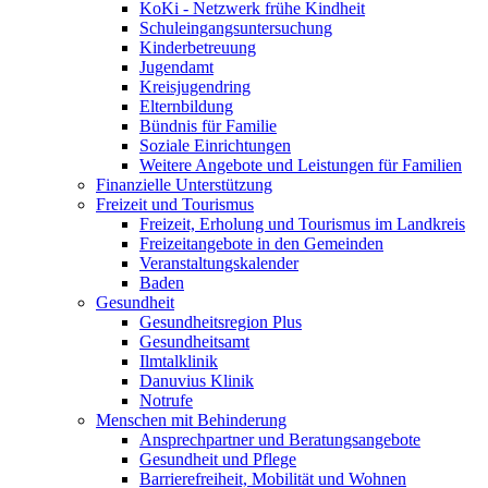
KoKi - Netzwerk frühe Kindheit
Schuleingangsuntersuchung
Kinderbetreuung
Jugendamt
Kreisjugendring
Elternbildung
Bündnis für Familie
Soziale Einrichtungen
Weitere Angebote und Leistungen für Familien
Finanzielle Unterstützung
Freizeit und Tourismus
Freizeit, Erholung und Tourismus im Landkreis
Freizeitangebote in den Gemeinden
Veranstaltungskalender
Baden
Gesundheit
Gesundheitsregion Plus
Gesundheitsamt
Ilmtalklinik
Danuvius Klinik
Notrufe
Menschen mit Behinderung
Ansprechpartner und Beratungsangebote
Gesundheit und Pflege
Barrierefreiheit, Mobilität und Wohnen