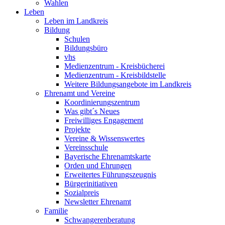
Wahlen
Leben
Leben im Landkreis
Bildung
Schulen
Bildungsbüro
vhs
Medienzentrum - Kreisbücherei
Medienzentrum - Kreisbildstelle
Weitere Bildungsangebote im Landkreis
Ehrenamt und Vereine
Koordinierungszentrum
Was gibt´s Neues
Freiwilliges Engagement
Projekte
Vereine & Wissenswertes
Vereinsschule
Bayerische Ehrenamtskarte
Orden und Ehrungen
Erweitertes Führungszeugnis
Bürgerinitiativen
Sozialpreis
Newsletter Ehrenamt
Familie
Schwangerenberatung