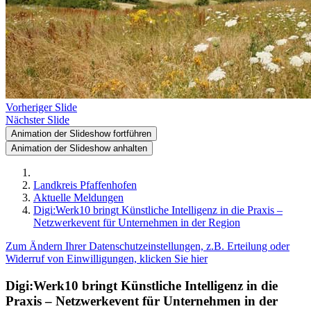
Vorheriger Slide
Nächster Slide
Animation der Slideshow fortführen
Animation der Slideshow anhalten
Landkreis Pfaffenhofen
Aktuelle Meldungen
Digi:Werk10 bringt Künstliche Intelligenz in die Praxis –
Netzwerkevent für Unternehmen in der Region
Zum Ändern Ihrer Datenschutzeinstellungen, z.B. Erteilung oder
Widerruf von Einwilligungen, klicken Sie hier
Digi:Werk10 bringt Künstliche Intelligenz in die
Praxis – Netzwerkevent für Unternehmen in der