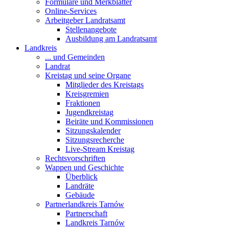
Formulare und Merkblätter
Online-Services
Arbeitgeber Landratsamt
Stellenangebote
Ausbildung am Landratsamt
Landkreis
... und Gemeinden
Landrat
Kreistag und seine Organe
Mitglieder des Kreistags
Kreisgremien
Fraktionen
Jugendkreistag
Beiräte und Kommissionen
Sitzungskalender
Sitzungsrecherche
Live-Stream Kreistag
Rechtsvorschriften
Wappen und Geschichte
Überblick
Landräte
Gebäude
Partnerlandkreis Tarnów
Partnerschaft
Landkreis Tarnów