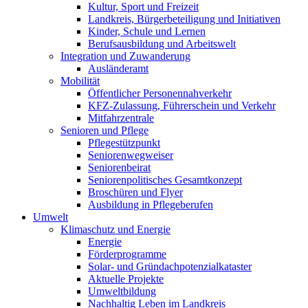
Kultur, Sport und Freizeit
Landkreis, Bürgerbeteiligung und Initiativen
Kinder, Schule und Lernen
Berufsausbildung und Arbeitswelt
Integration und Zuwanderung
Ausländeramt
Mobilität
Öffentlicher Personennahverkehr
KFZ-Zulassung, Führerschein und Verkehr
Mitfahrzentrale
Senioren und Pflege
Pflegestützpunkt
Seniorenwegweiser
Seniorenbeirat
Seniorenpolitisches Gesamtkonzept
Broschüren und Flyer
Ausbildung in Pflegeberufen
Umwelt
Klimaschutz und Energie
Energie
Förderprogramme
Solar- und Gründachpotenzialkataster
Aktuelle Projekte
Umweltbildung
Nachhaltig Leben im Landkreis