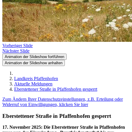
Vorheriger Slide
Nächster Slide
Animation der Slideshow fortführen
Animation der Slideshow anhalten
Landkreis Pfaffenhofen
Aktuelle Meldungen
Eberstettener Straße in Pfaffenhofen gesperrt
Zum Ändern Ihrer Datenschutzeinstellungen, z.B. Erteilung oder
Widerruf von Einwilligungen, klicken Sie hier
Eberstettener Straße in Pfaffenhofen gesperrt
17. November 2025
:
Die Eberstettener Straße in Pfaffenhofen