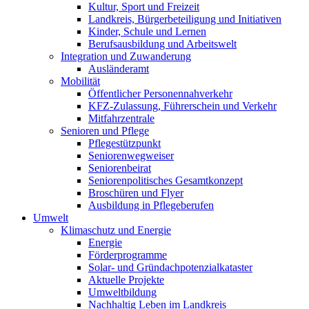
Kultur, Sport und Freizeit
Landkreis, Bürgerbeteiligung und Initiativen
Kinder, Schule und Lernen
Berufsausbildung und Arbeitswelt
Integration und Zuwanderung
Ausländeramt
Mobilität
Öffentlicher Personennahverkehr
KFZ-Zulassung, Führerschein und Verkehr
Mitfahrzentrale
Senioren und Pflege
Pflegestützpunkt
Seniorenwegweiser
Seniorenbeirat
Seniorenpolitisches Gesamtkonzept
Broschüren und Flyer
Ausbildung in Pflegeberufen
Umwelt
Klimaschutz und Energie
Energie
Förderprogramme
Solar- und Gründachpotenzialkataster
Aktuelle Projekte
Umweltbildung
Nachhaltig Leben im Landkreis