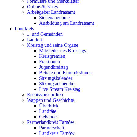
Formulare und Merkblätter
Online-Services
Arbeitgeber Landratsamt
Stellenangebote
Ausbildung am Landratsamt
Landkreis
... und Gemeinden
Landrat
Kreistag und seine Organe
Mitglieder des Kreistags
Kreisgremien
Fraktionen
Jugendkreistag
Beiräte und Kommissionen
Sitzungskalender
Sitzungsrecherche
Live-Stream Kreistag
Rechtsvorschriften
Wappen und Geschichte
Überblick
Landräte
Gebäude
Partnerlandkreis Tarnów
Partnerschaft
Landkreis Tarnów