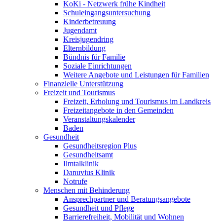
KoKi - Netzwerk frühe Kindheit
Schuleingangsuntersuchung
Kinderbetreuung
Jugendamt
Kreisjugendring
Elternbildung
Bündnis für Familie
Soziale Einrichtungen
Weitere Angebote und Leistungen für Familien
Finanzielle Unterstützung
Freizeit und Tourismus
Freizeit, Erholung und Tourismus im Landkreis
Freizeitangebote in den Gemeinden
Veranstaltungskalender
Baden
Gesundheit
Gesundheitsregion Plus
Gesundheitsamt
Ilmtalklinik
Danuvius Klinik
Notrufe
Menschen mit Behinderung
Ansprechpartner und Beratungsangebote
Gesundheit und Pflege
Barrierefreiheit, Mobilität und Wohnen