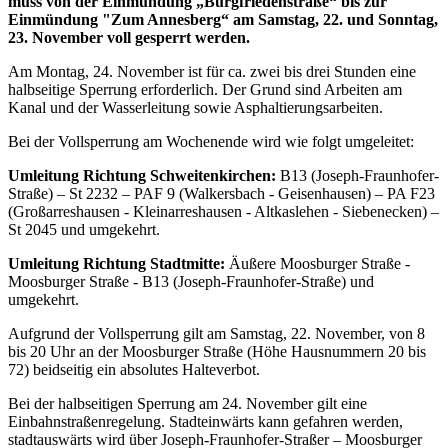
muss von der Einmündung „Burgfriedenstraße“ bis zur
Einmündung "Zum Annesberg“ am Samstag, 22. und Sonntag,
23. November voll gesperrt werden.
Am Montag, 24. November ist für ca. zwei bis drei Stunden eine
halbseitige Sperrung erforderlich. Der Grund sind Arbeiten am
Kanal und der Wasserleitung sowie Asphaltierungsarbeiten.
Bei der Vollsperrung am Wochenende wird wie folgt umgeleitet:
Umleitung Richtung Schweitenkirchen:
B13 (Joseph-Fraunhofer-
Straße) – St 2232 – PAF 9 (Walkersbach - Geisenhausen) – PA F23
(Großarreshausen - Kleinarreshausen - Altkaslehen - Siebenecken) –
St 2045 und umgekehrt.
Umleitung Richtung Stadtmitte:
Äußere Moosburger Straße -
Moosburger Straße - B13 (Joseph-Fraunhofer-Straße) und
umgekehrt.
Aufgrund der Vollsperrung gilt am Samstag, 22. November, von 8
bis 20 Uhr an der Moosburger Straße (Höhe Hausnummern 20 bis
72) beidseitig ein absolutes Halteverbot.
Bei der halbseitigen Sperrung am 24. November gilt eine
Einbahnstraßenregelung. Stadteinwärts kann gefahren werden,
stadtauswärts wird über Joseph-Fraunhofer-Straßer – Moosburger