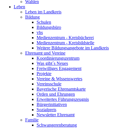
Wahlen
Leben
Leben im Landkreis
Bildung
Schulen
Bildungsbüro
vhs
Medienzentrum - Kreisbücherei
Medienzentrum - Kreisbildstelle
Weitere Bildungsangebote im Landkreis
Ehrenamt und Vereine
Koordinierungszentrum
Was gibt´s Neues
Freiwilliges Engagement
Projekte
Vereine & Wissenswertes
Vereinsschule
Bayerische Ehrenamtskarte
Orden und Ehrungen
Erweitertes Führungszeugnis
Bürgerinitiativen
Sozialpreis
Newsletter Ehrenamt
Familie
Schwangerenberatung