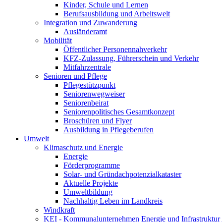
Kinder, Schule und Lernen
Berufsausbildung und Arbeitswelt
Integration und Zuwanderung
Ausländeramt
Mobilität
Öffentlicher Personennahverkehr
KFZ-Zulassung, Führerschein und Verkehr
Mitfahrzentrale
Senioren und Pflege
Pflegestützpunkt
Seniorenwegweiser
Seniorenbeirat
Seniorenpolitisches Gesamtkonzept
Broschüren und Flyer
Ausbildung in Pflegeberufen
Umwelt
Klimaschutz und Energie
Energie
Förderprogramme
Solar- und Gründachpotenzialkataster
Aktuelle Projekte
Umweltbildung
Nachhaltig Leben im Landkreis
Windkraft
KEI - Kommunalunternehmen Energie und Infrastruktu