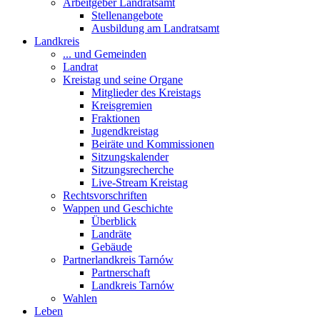
Arbeitgeber Landratsamt
Stellenangebote
Ausbildung am Landratsamt
Landkreis
... und Gemeinden
Landrat
Kreistag und seine Organe
Mitglieder des Kreistags
Kreisgremien
Fraktionen
Jugendkreistag
Beiräte und Kommissionen
Sitzungskalender
Sitzungsrecherche
Live-Stream Kreistag
Rechtsvorschriften
Wappen und Geschichte
Überblick
Landräte
Gebäude
Partnerlandkreis Tarnów
Partnerschaft
Landkreis Tarnów
Wahlen
Leben