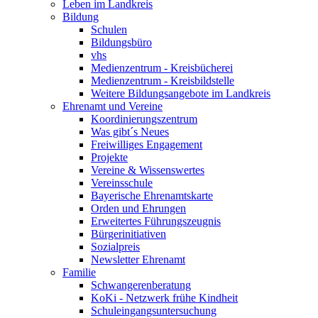
Leben im Landkreis
Bildung
Schulen
Bildungsbüro
vhs
Medienzentrum - Kreisbücherei
Medienzentrum - Kreisbildstelle
Weitere Bildungsangebote im Landkreis
Ehrenamt und Vereine
Koordinierungszentrum
Was gibt´s Neues
Freiwilliges Engagement
Projekte
Vereine & Wissenswertes
Vereinsschule
Bayerische Ehrenamtskarte
Orden und Ehrungen
Erweitertes Führungszeugnis
Bürgerinitiativen
Sozialpreis
Newsletter Ehrenamt
Familie
Schwangerenberatung
KoKi - Netzwerk frühe Kindheit
Schuleingangsuntersuchung