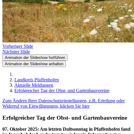
Vorheriger Slide
Nächster Slide
Animation der Slideshow fortführen
Animation der Slideshow anhalten
Landkreis Pfaffenhofen
Aktuelle Meldungen
Erfolgreicher Tag der Obst- und Gartenbauvereine
Zum Ändern Ihrer Datenschutzeinstellungen, z.B. Erteilung oder
Widerruf von Einwilligungen, klicken Sie hier
Erfolgreicher Tag der Obst- und Gartenbauvereine
07. Oktober 2025
:
Am letzten Dultsonntag in Pfaffenhofen fand