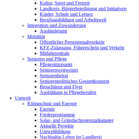
Kultur, Sport und Freizeit
Landkreis, Bürgerbeteiligung und Initiativen
Kinder, Schule und Lernen
Berufsausbildung und Arbeitswelt
Integration und Zuwanderung
Ausländeramt
Mobilität
Öffentlicher Personennahverkehr
KFZ-Zulassung, Führerschein und Verkehr
Mitfahrzentrale
Senioren und Pflege
Pflegestützpunkt
Seniorenwegweiser
Seniorenbeirat
Seniorenpolitisches Gesamtkonzept
Broschüren und Flyer
Ausbildung in Pflegeberufen
Umwelt
Klimaschutz und Energie
Energie
Förderprogramme
Solar- und Gründachpotenzialkataster
Aktuelle Projekte
Umweltbildung
Nachhaltig Leben im Landkreis