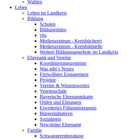
Wahlen
Leben
Leben im Landkreis
Bildung
Schulen
Bildungsbüro
vhs
Medienzentrum - Kreisbücherei
Medienzentrum - Kreisbildstelle
Weitere Bildungsangebote im Landkreis
Ehrenamt und Vereine
Koordinierungszentrum
Was gibt´s Neues
Freiwilliges Engagement
Projekte
Vereine & Wissenswertes
Vereinsschule
Bayerische Ehrenamtskarte
Orden und Ehrungen
Erweitertes Führungszeugnis
Bürgerinitiativen
Sozialpreis
Newsletter Ehrenamt
Familie
Schwangerenberatung