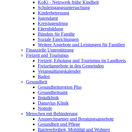
KoKi - Netzwerk frühe Kindheit
Schuleingangsuntersuchung
Kinderbetreuung
Jugendamt
Kreisjugendring
Elternbildung
Bündnis für Familie
Soziale Einrichtungen
Weitere Angebote und Leistungen für Familien
Finanzielle Unterstützung
Freizeit und Tourismus
Freizeit, Erholung und Tourismus im Landkreis
Freizeitangebote in den Gemeinden
Veranstaltungskalender
Baden
Gesundheit
Gesundheitsregion Plus
Gesundheitsamt
Ilmtalklinik
Danuvius Klinik
Notrufe
Menschen mit Behinderung
Ansprechpartner und Beratungsangebote
Gesundheit und Pflege
Barrierefreiheit, Mobilität und Wohnen