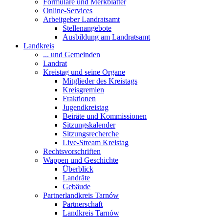
Formulare und Merkblätter
Online-Services
Arbeitgeber Landratsamt
Stellenangebote
Ausbildung am Landratsamt
Landkreis
... und Gemeinden
Landrat
Kreistag und seine Organe
Mitglieder des Kreistags
Kreisgremien
Fraktionen
Jugendkreistag
Beiräte und Kommissionen
Sitzungskalender
Sitzungsrecherche
Live-Stream Kreistag
Rechtsvorschriften
Wappen und Geschichte
Überblick
Landräte
Gebäude
Partnerlandkreis Tarnów
Partnerschaft
Landkreis Tarnów