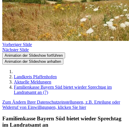
Vorheriger Slide
Nächster Slide
Animation der Slideshow fortführen
Animation der Slideshow anhalten
Landkreis Pfaffenhofen
Aktuelle Meldungen
Familienkasse Bayern Süd bietet wieder Sprechtag im
Landratsamt an (7)
Zum Ändern Ihrer Datenschutzeinstellungen, z.B. Erteilung oder
Widerruf von Einwilligungen, klicken Sie hier
Familienkasse Bayern Süd bietet wieder Sprechtag
im Landratsamt an