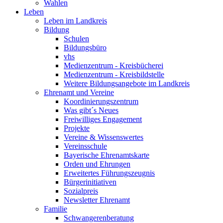
Wahlen
Leben
Leben im Landkreis
Bildung
Schulen
Bildungsbüro
vhs
Medienzentrum - Kreisbücherei
Medienzentrum - Kreisbildstelle
Weitere Bildungsangebote im Landkreis
Ehrenamt und Vereine
Koordinierungszentrum
Was gibt´s Neues
Freiwilliges Engagement
Projekte
Vereine & Wissenswertes
Vereinsschule
Bayerische Ehrenamtskarte
Orden und Ehrungen
Erweitertes Führungszeugnis
Bürgerinitiativen
Sozialpreis
Newsletter Ehrenamt
Familie
Schwangerenberatung