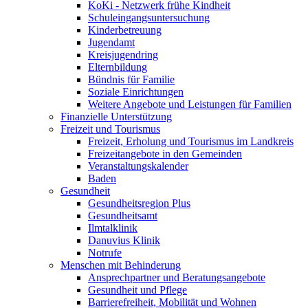
KoKi - Netzwerk frühe Kindheit
Schuleingangsuntersuchung
Kinderbetreuung
Jugendamt
Kreisjugendring
Elternbildung
Bündnis für Familie
Soziale Einrichtungen
Weitere Angebote und Leistungen für Familien
Finanzielle Unterstützung
Freizeit und Tourismus
Freizeit, Erholung und Tourismus im Landkreis
Freizeitangebote in den Gemeinden
Veranstaltungskalender
Baden
Gesundheit
Gesundheitsregion Plus
Gesundheitsamt
Ilmtalklinik
Danuvius Klinik
Notrufe
Menschen mit Behinderung
Ansprechpartner und Beratungsangebote
Gesundheit und Pflege
Barrierefreiheit, Mobilität und Wohnen