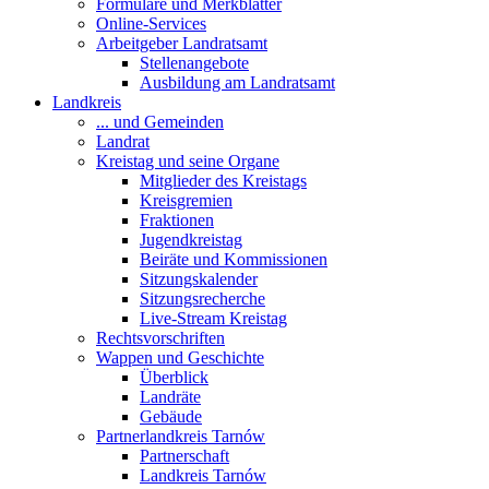
Formulare und Merkblätter
Online-Services
Arbeitgeber Landratsamt
Stellenangebote
Ausbildung am Landratsamt
Landkreis
... und Gemeinden
Landrat
Kreistag und seine Organe
Mitglieder des Kreistags
Kreisgremien
Fraktionen
Jugendkreistag
Beiräte und Kommissionen
Sitzungskalender
Sitzungsrecherche
Live-Stream Kreistag
Rechtsvorschriften
Wappen und Geschichte
Überblick
Landräte
Gebäude
Partnerlandkreis Tarnów
Partnerschaft
Landkreis Tarnów