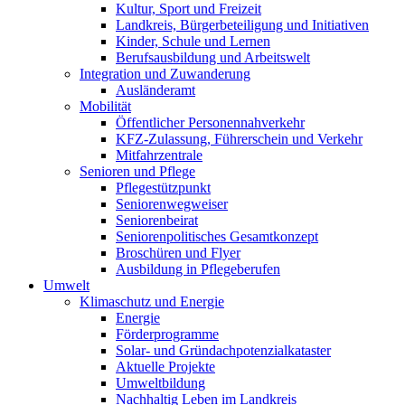
Kultur, Sport und Freizeit
Landkreis, Bürgerbeteiligung und Initiativen
Kinder, Schule und Lernen
Berufsausbildung und Arbeitswelt
Integration und Zuwanderung
Ausländeramt
Mobilität
Öffentlicher Personennahverkehr
KFZ-Zulassung, Führerschein und Verkehr
Mitfahrzentrale
Senioren und Pflege
Pflegestützpunkt
Seniorenwegweiser
Seniorenbeirat
Seniorenpolitisches Gesamtkonzept
Broschüren und Flyer
Ausbildung in Pflegeberufen
Umwelt
Klimaschutz und Energie
Energie
Förderprogramme
Solar- und Gründachpotenzialkataster
Aktuelle Projekte
Umweltbildung
Nachhaltig Leben im Landkreis