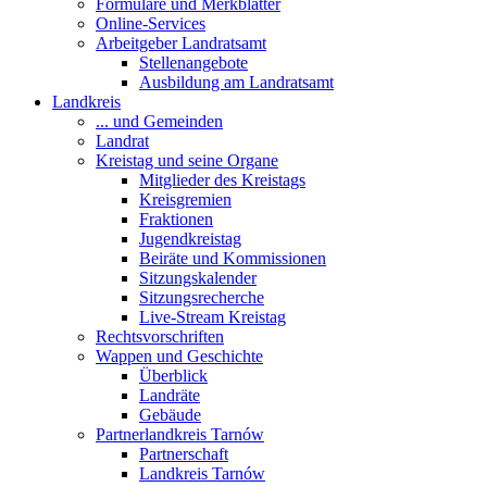
Formulare und Merkblätter
Online-Services
Arbeitgeber Landratsamt
Stellenangebote
Ausbildung am Landratsamt
Landkreis
... und Gemeinden
Landrat
Kreistag und seine Organe
Mitglieder des Kreistags
Kreisgremien
Fraktionen
Jugendkreistag
Beiräte und Kommissionen
Sitzungskalender
Sitzungsrecherche
Live-Stream Kreistag
Rechtsvorschriften
Wappen und Geschichte
Überblick
Landräte
Gebäude
Partnerlandkreis Tarnów
Partnerschaft
Landkreis Tarnów