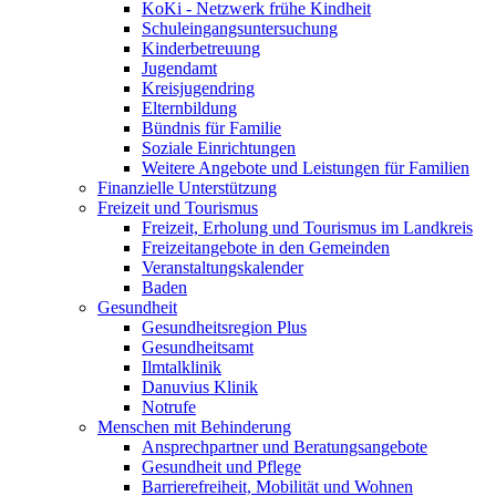
KoKi - Netzwerk frühe Kindheit
Schuleingangsuntersuchung
Kinderbetreuung
Jugendamt
Kreisjugendring
Elternbildung
Bündnis für Familie
Soziale Einrichtungen
Weitere Angebote und Leistungen für Familien
Finanzielle Unterstützung
Freizeit und Tourismus
Freizeit, Erholung und Tourismus im Landkreis
Freizeitangebote in den Gemeinden
Veranstaltungskalender
Baden
Gesundheit
Gesundheitsregion Plus
Gesundheitsamt
Ilmtalklinik
Danuvius Klinik
Notrufe
Menschen mit Behinderung
Ansprechpartner und Beratungsangebote
Gesundheit und Pflege
Barrierefreiheit, Mobilität und Wohnen