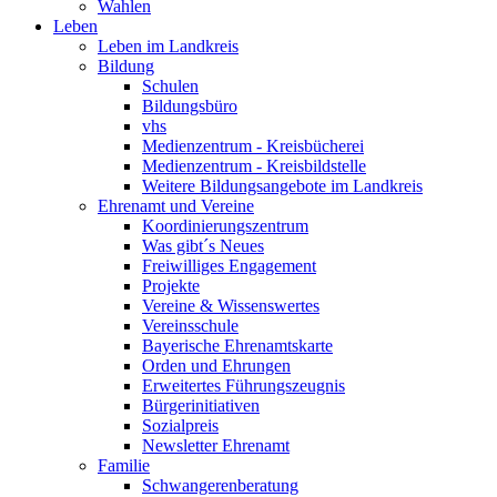
Wahlen
Leben
Leben im Landkreis
Bildung
Schulen
Bildungsbüro
vhs
Medienzentrum - Kreisbücherei
Medienzentrum - Kreisbildstelle
Weitere Bildungsangebote im Landkreis
Ehrenamt und Vereine
Koordinierungszentrum
Was gibt´s Neues
Freiwilliges Engagement
Projekte
Vereine & Wissenswertes
Vereinsschule
Bayerische Ehrenamtskarte
Orden und Ehrungen
Erweitertes Führungszeugnis
Bürgerinitiativen
Sozialpreis
Newsletter Ehrenamt
Familie
Schwangerenberatung