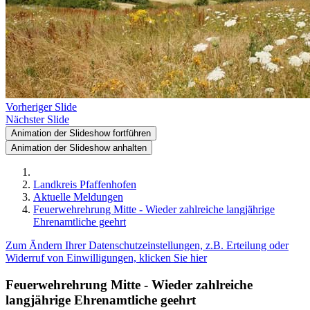
Vorheriger Slide
Nächster Slide
Animation der Slideshow fortführen
Animation der Slideshow anhalten
Landkreis Pfaffenhofen
Aktuelle Meldungen
Feuerwehrehrung Mitte - Wieder zahlreiche langjährige
Ehrenamtliche geehrt
Zum Ändern Ihrer Datenschutzeinstellungen, z.B. Erteilung oder
Widerruf von Einwilligungen, klicken Sie hier
Feuerwehrehrung Mitte - Wieder zahlreiche
langjährige Ehrenamtliche geehrt