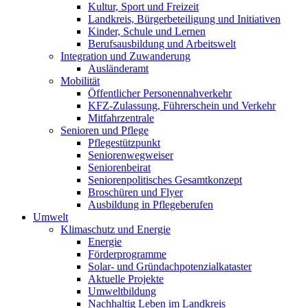
Kultur, Sport und Freizeit
Landkreis, Bürgerbeteiligung und Initiativen
Kinder, Schule und Lernen
Berufsausbildung und Arbeitswelt
Integration und Zuwanderung
Ausländeramt
Mobilität
Öffentlicher Personennahverkehr
KFZ-Zulassung, Führerschein und Verkehr
Mitfahrzentrale
Senioren und Pflege
Pflegestützpunkt
Seniorenwegweiser
Seniorenbeirat
Seniorenpolitisches Gesamtkonzept
Broschüren und Flyer
Ausbildung in Pflegeberufen
Umwelt
Klimaschutz und Energie
Energie
Förderprogramme
Solar- und Gründachpotenzialkataster
Aktuelle Projekte
Umweltbildung
Nachhaltig Leben im Landkreis