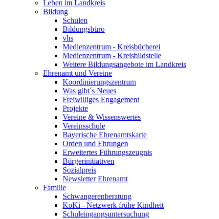
Leben im Landkreis
Bildung
Schulen
Bildungsbüro
vhs
Medienzentrum - Kreisbücherei
Medienzentrum - Kreisbildstelle
Weitere Bildungsangebote im Landkreis
Ehrenamt und Vereine
Koordinierungszentrum
Was gibt´s Neues
Freiwilliges Engagement
Projekte
Vereine & Wissenswertes
Vereinsschule
Bayerische Ehrenamtskarte
Orden und Ehrungen
Erweitertes Führungszeugnis
Bürgerinitiativen
Sozialpreis
Newsletter Ehrenamt
Familie
Schwangerenberatung
KoKi - Netzwerk frühe Kindheit
Schuleingangsuntersuchung