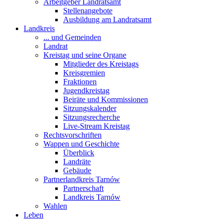
Arbeitgeber Landratsamt
Stellenangebote
Ausbildung am Landratsamt
Landkreis
... und Gemeinden
Landrat
Kreistag und seine Organe
Mitglieder des Kreistags
Kreisgremien
Fraktionen
Jugendkreistag
Beiräte und Kommissionen
Sitzungskalender
Sitzungsrecherche
Live-Stream Kreistag
Rechtsvorschriften
Wappen und Geschichte
Überblick
Landräte
Gebäude
Partnerlandkreis Tarnów
Partnerschaft
Landkreis Tarnów
Wahlen
Leben