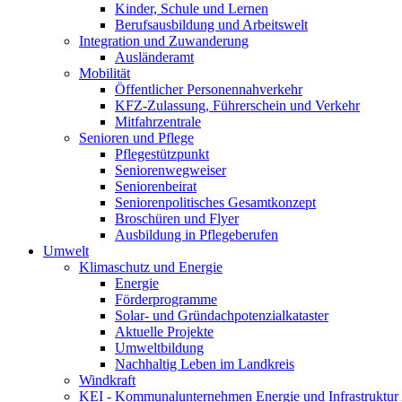
Kinder, Schule und Lernen
Berufsausbildung und Arbeitswelt
Integration und Zuwanderung
Ausländeramt
Mobilität
Öffentlicher Personennahverkehr
KFZ-Zulassung, Führerschein und Verkehr
Mitfahrzentrale
Senioren und Pflege
Pflegestützpunkt
Seniorenwegweiser
Seniorenbeirat
Seniorenpolitisches Gesamtkonzept
Broschüren und Flyer
Ausbildung in Pflegeberufen
Umwelt
Klimaschutz und Energie
Energie
Förderprogramme
Solar- und Gründachpotenzialkataster
Aktuelle Projekte
Umweltbildung
Nachhaltig Leben im Landkreis
Windkraft
KEI - Kommunalunternehmen Energie und Infrastruktu