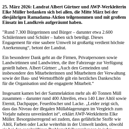
25. März 2026
:
Landrat Albert Gürtner und AWP-Werkleiterin
Elke Müller bedanken sich bei allen, die Mitte März bei der
diesjährigen Ramadama-Aktion teilgenommen und mit großem
Einsatz im Landkreis aufgeräumt haben.
"Rund 7.300 Bürgerinnen und Bürger – darunter etwa 2.600
Schülerinnen und Schüler – haben sich beteiligt. Dieses
Engagement für eine saubere Umwelt ist großartig verdient höchste
Anerkennung“, betont der Landrat.
Ein besonderer Dank geht an die Firmen, Privatpersonen sowie
Landwirtinnen und Landwirten, die ihre Fahrzeuge zur Verfügung
gestellt haben. Albert Gürtner: „Auch den Gemeinden und
insbesondere den Mitarbeiterinnen und Mitarbeitern der Verwaltung
sowie der Bau- und Wertstoffhöfe gilt ein herzliches Dankeschön
für die Organisation und die engagierte Mitarbeit.“
Insgesamt kamen bei der Sammelaktion mehr als 40 Tonnen Müll
zusammen – darunter rund 400 Altreifen, etwa 140 Liter Altöl sowie
Eternit, Dachpappe, Feuerlöscher und Lacke. „Leider zeigt sich,
dass das Niveau der illegalen Müllablagerungen im Vergleich zum
Vorjahr nahezu unverändert ist“, erklärt AWP-Werkleiterin Elke
Müller. Besorgniserregend sei zudem, dass gefährliche Stoffe wie
Altöl, Farben oder Lacke weiterhin in der Umwelt landen, obwohl