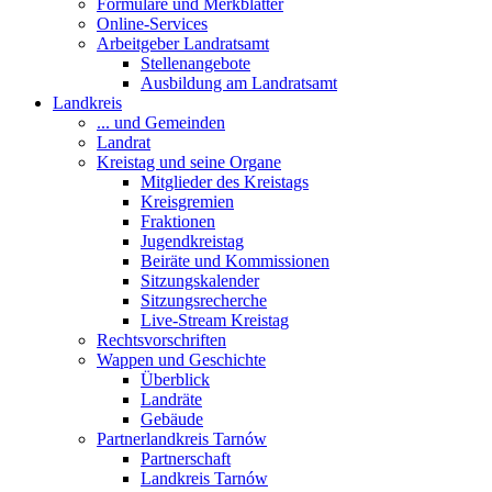
Formulare und Merkblätter
Online-Services
Arbeitgeber Landratsamt
Stellenangebote
Ausbildung am Landratsamt
Landkreis
... und Gemeinden
Landrat
Kreistag und seine Organe
Mitglieder des Kreistags
Kreisgremien
Fraktionen
Jugendkreistag
Beiräte und Kommissionen
Sitzungskalender
Sitzungsrecherche
Live-Stream Kreistag
Rechtsvorschriften
Wappen und Geschichte
Überblick
Landräte
Gebäude
Partnerlandkreis Tarnów
Partnerschaft
Landkreis Tarnów