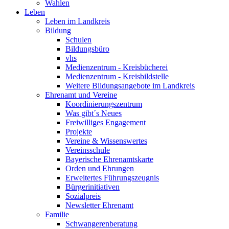
Wahlen
Leben
Leben im Landkreis
Bildung
Schulen
Bildungsbüro
vhs
Medienzentrum - Kreisbücherei
Medienzentrum - Kreisbildstelle
Weitere Bildungsangebote im Landkreis
Ehrenamt und Vereine
Koordinierungszentrum
Was gibt´s Neues
Freiwilliges Engagement
Projekte
Vereine & Wissenswertes
Vereinsschule
Bayerische Ehrenamtskarte
Orden und Ehrungen
Erweitertes Führungszeugnis
Bürgerinitiativen
Sozialpreis
Newsletter Ehrenamt
Familie
Schwangerenberatung