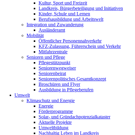
Kultur, Sport und Freizeit
Landkreis, Bürgerbeteiligung und Initiativen
Kinder, Schule und Lernen
Berufsausbildung und Arbeitswelt
Integration und Zuwanderung
Ausländeramt
Mobilität
Öffentlicher Personennahverkehr
KFZ-Zulassung, Führerschein und Verkehr
Mitfahrzentrale
Senioren und Pflege
Pflegestützpunkt
Seniorenwegweiser
Seniorenbeirat
Seniorenpolitisches Gesamtkonzept
Broschüren und Flyer
Ausbildung in Pflegeberufen
Umwelt
Klimaschutz und Energie
Energie
Förderprogramme
Solar- und Gründachpotenzialkataster
Aktuelle Projekte
Umweltbildung
Nachhaltig Leben im Landkreis