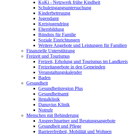
KoKi - Netzwerk frühe Kindheit
Schuleingangsuntersuchung
Kinderbetreuung
Jugendamt
Kreisjugendring
Elternbildung
Bündnis für Familie
Soziale Einrichtungen
Weitere Angebote und Leistungen für Familien
Finanzielle Unterstützung
Freizeit und Tourismus
Freizeit, Erholung und Tourismus im Landkreis
Freizeitangebote in den Gemeinden
Veranstaltungskalender
Baden
Gesundheit
Gesundheitsregion Plus
Gesundheitsamt
Ilmtalklinik
Danuvius Klinik
Notrufe
Menschen mit Behinderung
Ansprechpartner und Beratungsangebote
Gesundheit und Pflege
Barrierefreiheit, Mobilität und Wohnen